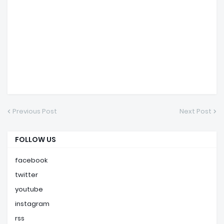
Previous Post
Next Post
FOLLOW US
facebook
twitter
youtube
instagram
rss