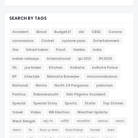
SEARCH BY TAGS
Accident
Binod
Budget21
cbi
CBSE
Corona
coronavirus
Cricket
cyclone yaas
Entertainment
fire
firhad hakim
Front
Haldia
india
indian railways
International
ipl 2021
IPL2020
ISL
joe biden
Kitchen
Kolkata
kolkata Police
KP
Lifestyle
Mamata Banerjee
missionnabanna
National
Nimta
North 24 Parganas
pakistan
Politics
Rabindranath
Sikh Pilgrims Accident
Special
Special Story
Sports
State
Top Stories
travel
Video
WB Election
Weather Update
West Bengal
অর্জুন সিং
অর্থনীতি
আন্তর্জাতিক
আবহাওয়া
আমফান
আম্ফান
ঈদ
উত্তর ২৪ পরগনা
উত্তর দিনাজপুর
উত্তরবঙ্গ
করোনা