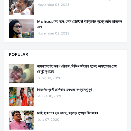
November 03, 2023
Mahua: কার সঙ্গে, কোন হোটেলে! ব্যক্তিগত প্রশ্নে বৈঠক ছাড়লেন
মহুয়া
November 02, 2023
POPULAR
হাসপাতালেই অবাধ যৌনতা, ভিডিও ভাইরাল হতেই আত্মহত্যার চেষ্টা
ডেপুটি সুপারের
June 30, 2020
বিজেপির প্রার্থী তালিকায় একগুচ্ছ সংখ্যালখু মুখ
March 18, 2021
দলই হারানোর ছক কষছে, বক্তব্য তৃণমূল বিধায়কের
July 07, 2020