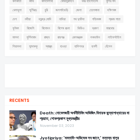
কলকাতা
কাঁথি
কালবৈশাখী
কোয়ারেন্টাইন
খবর হাইলাইটস
খুশির ঈদ
খেলাধুলা
ঘূর্ণিঝড়
চুরি
জলপাইগুড়ি
জেলা
তেলেঙ্গানা
দক্ষিণবঙ্গ
দেশ
নদীয়া
নরেন্দ্র মোদি
নাদিয়া
পথ দুর্ঘটনা
পশ্চিমবঙ্গ
প্রথম পাতা
ফুটবল
বিজেপি
বিনোদন
বিশেষ রচনা
ভিডিও
ভ্রমণ
মারধোর
মালদা
মুর্শিদাবাদ
রাজ্য
রায়গঞ্জ
রেলমন্ত্রক
লকডাউন
লাইফস্টাইল
শিয়ালদা
সান্দাকফু
স্বাস্থ্য
হাওড়া
হালিশহর
হুগলী
হেঁশেল
RECENTS
Death: নোবেলজয়ী অর্থনীতিবিদ অভিজিৎ বিনায়ক বন্দ্যোপাধ্যায়ের মা
প্রয়াত, শোকপ্রকাশ মুখ্যমন্ত্রীর
November 03, 2023
Jyotipriya: 'মমতাদি-অভিষেক সব জানে,' মন্তব্য বালুর