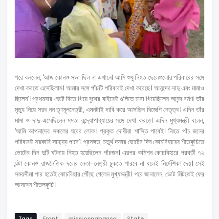
পরে বললেন, ‘আজ কোনও সভা ছিল না এখানে। আমি শুধু নিহত ছেলেগুলোর পরিবারের সঙ্গে
দেখা করতে এসেছিলাম। আমার সঙ্গে পাঁচটি পরিবারই দেখা করেছে। আনন্দের দাদু এবং মামাও
ছিলেন’। প্রথমবার ভোট দিতে গিয়ে বুথের বাইরেই গুলিতে মারা গিয়েছিলেন আনন্দ বর্মণ। তাঁর
মৃত্যু নিয়ে সরব নন তৃণমূলনেত্রী, এমনটাই দাবি করে আসছিল বিজেপি নেতৃত্ব। এদিন তাঁর
মামা ও দাদু এসেছিলেন মমতা বন্দ্যোপাধ্যায়ের সঙ্গে দেখা করতে। এদিন মুখ্যমন্ত্রী বলেন,
‘আমি আপনাদের সকলের ঘরের লোক। প্রকৃত দোষীরা শাস্তি পাবেই। নিহত পাঁচ জনের
পরিবারই সরকারি সাহায্য পাবে’। প্রসঙ্গত, চতুর্থ দফার ভোটের দিন কোচবিহারের শীতকুচিতে
ভোটের দিন দুটি ঘটনায় নিহত হয়েছিলেন পাঁচজন। এরপর কমিশন কোচবিহারে পরবর্তী ৭২
ঘন্টা কোনও রাজনৈতিক দলের নেতা-নেত্রী ঢুকতে পারবে না বলেই নির্দেশিকা দেয়। সেই
সময়সীমা পার হতেই কোচবিহার পৌঁছে গেলেন মুখ্যমন্ত্রী। পরে জানালেন, ভোট মিটতেই ফের
আসবেন শীতলকুচি।
Tags
Front
missionnabanna
State