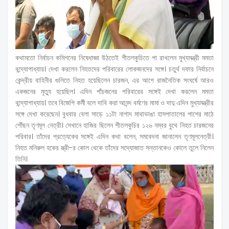
কথামতো নির্বাচন কমিশনের নিষেধাজ্ঞা উঠতেই শীতলকুচিতে পা রাখলেন মুখ্যমন্ত্রী মমতা
বন্দ্যোপাধ্যায়। দেখা করলেন নিহতদের পরিবারের লোকজনদের সঙ্গে। চতুর্থ দফার নির্বাচনে
কেন্দ্রীয় বাহিনীর গুলিতে নিহত হয়েছিলেন চারজন, এর আগে রাজনৈতিক সংঘর্ষে আরও
একজনের মৃত্যু হয়েছিল। এদিন পাঁচজনের পরিবারের সঙ্গেই দেখা করলেন মমতা
বন্দ্যোপাধ্যায়। তবে বিজেপি কর্মী বলে দাবি করা আনন্দ বর্মণের মামা ও দাদু এদিন মুখ্যমন্ত্রীর
সঙ্গে দেখা করেছেন। বুধবার বেলা সাড়ে ১১টা নাগাদ মাথাভাঙা হাসপাতালের পাশের মাঠে
পৌঁছন তৃণমূল নেত্রী। সেখানে হাজির ছিলেন শীতলকুচির ১২৬ নম্বর বুথে নিহত চারজনের
পরিবার। তাঁদের প্রত্যেকের সঙ্গেই এদিন কথা বলেন, সমবেদনা জানালেন তৃণমূলনেত্রী।
নিহত মনিরুল হকের স্ত্রী-র কোল থেকে তাঁদের সদ্যোজাত সন্তানকেও কোলে তুলে নিলেন
তিনি।