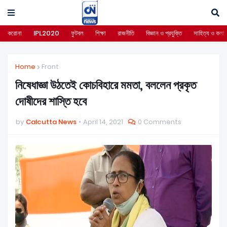
করোনা
IPL2020
ফুটবল
শিক্ষা
রাজনীতি
বিজ্ঞান ও প্রযুক্তি
সাহিত্য ও কলা
Home
Front
নিষেধাজ্ঞা উঠতেই কোচবিহারে মমতা, বললেন প্রকৃত
দোষীদের শাস্তি হবে
by
Calcutta News
April 14, 2021
0 Comments