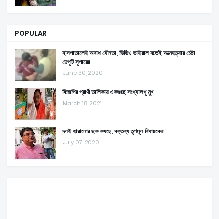
POPULAR
হাসপাতালেই অবাধ যৌনতা, ভিডিও ভাইরাল হতেই আত্মহত্যার চেষ্টা
ডেপুটি সুপারের
June 30, 2020
বিজেপির প্রার্থী তালিকায় একগুচ্ছ সংখ্যালখু মুখ
March 18, 2021
দলই হারানোর ছক কষছে, বক্তব্য তৃণমূল বিধায়কের
July 07, 2020