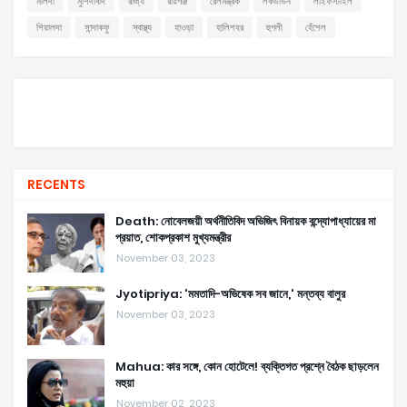
মালদা
মুর্শিদাবাদ
রাজ্য
রায়গঞ্জ
রেলমন্ত্রক
লকডাউন
লাইফস্টাইল
শিয়ালদা
সান্দাকফু
স্বাস্থ্য
হাওড়া
হালিশহর
হুগলী
হেঁশেল
RECENTS
Death: নোবেলজয়ী অর্থনীতিবিদ অভিজিৎ বিনায়ক বন্দ্যোপাধ্যায়ের মা
প্রয়াত, শোকপ্রকাশ মুখ্যমন্ত্রীর
November 03, 2023
Jyotipriya: 'মমতাদি-অভিষেক সব জানে,' মন্তব্য বালুর
November 03, 2023
Mahua: কার সঙ্গে, কোন হোটেলে! ব্যক্তিগত প্রশ্নে বৈঠক ছাড়লেন
মহুয়া
November 02, 2023