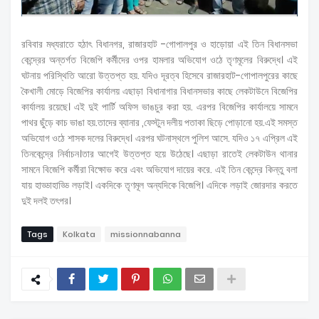
রবিবার মধ্যরাতে হঠাৎ বিধানগর, রাজারহাট -গোপালপুর ও হাড়োয়া এই তিন বিধানসভা
কেন্দ্রের অন্তর্গত বিজেপি কর্মীদের ওপর হামলার অভিযোগ ওঠে তৃণমূলের বিরুদ্ধে। এই
ঘটনায় পরিস্থিতি আরো উত্তপ্ত হয়. যদিও দূরত্ব হিসেবে রাজারহাট-গোপালপুরের কাছে
কৈখালী মোড়ে বিজেপির কার্যালয় এছাড়া বিধানাগার বিধানসভার কাছে লেকটাউনে বিজেপির
কার্যালয় রয়েছে। এই দুই পার্টি অফিস ভাঙচুর করা হয়. এরপর বিজেপির কার্যালয়ে সামনে
পাথর ছুঁড়ে কাচ ভাঙা হয়.তাদের ব্যানার ,ফেস্টুন দলীয় পতাকা ছিড়ে পোড়ানো হয়.এই সমস্ত
অভিযোগ ওঠে শাসক দলের বিরুদ্ধে। এরপর ঘটনাস্থলে পুলিশ আসে. যদিও ১৭ এপ্রিল এই
তিনকেন্দ্রে নির্বাচন।তার আগেই উত্তপ্ত হয়ে উঠেছে। এছাড়া রাতেই লেকটাউন থানার
সামনে বিজেপি কর্মীরা বিক্ষোভ করে এবং অভিযোগ দায়ের করে. এই তিন কেন্দ্রে কিন্তু বলা
যায় হাড্ডাহাড্ডি লড়াই। একদিকে তৃণমূল অন্যদিকে বিজেপি। এদিকে লড়াই জোরদার করতে
দুই দলই তৎপর।
Tags
Kolkata
missionnabanna