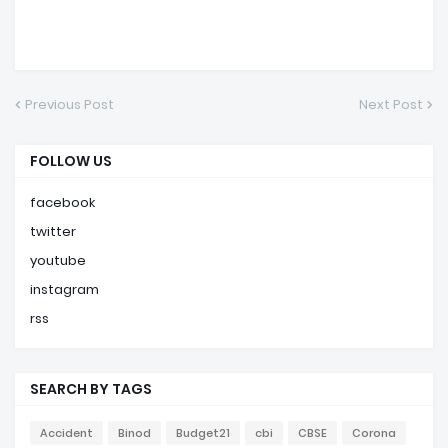
Previous Post
Next Post
FOLLOW US
facebook
twitter
youtube
instagram
rss
SEARCH BY TAGS
Accident
Binod
Budget21
cbi
CBSE
Corona