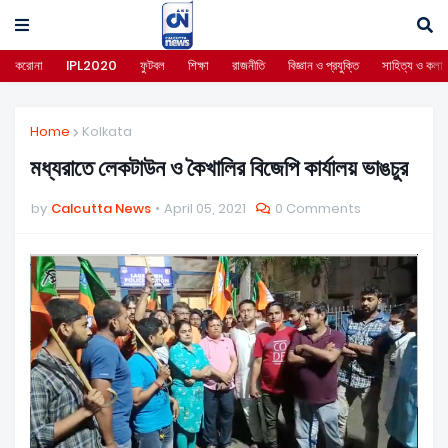
করোনা
IPL2020
ফুটবল
শিক্ষা
রাজনীতি
বিজ্ঞান ও প্রযুক্তি
সাহিত্য ও কলা
Home
Kolkata
মধ্যরাতে লেকটাউন ও কৈখালির বিজেপি কার্যালয় ভাঙচুর
by
Calcutta News
April 05, 2021
0 Comments