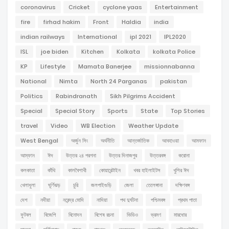
coronavirus
Cricket
cyclone yaas
Entertainment
fire
firhad hakim
Front
Haldia
india
indian railways
International
ipl 2021
IPL2020
ISL
joe biden
Kitchen
Kolkata
kolkata Police
KP
Lifestyle
Mamata Banerjee
missionnabanna
National
Nimta
North 24 Parganas
pakistan
Politics
Rabindranath
Sikh Pilgrims Accident
Special
Special Story
Sports
State
Top Stories
travel
Video
WB Election
Weather Update
West Bengal
অর্জুন সিং
অর্থনীতি
আন্তর্জাতিক
আবহাওয়া
আমফান
আম্ফান
ঈদ
উত্তর ২৪ পরগনা
উত্তর দিনাজপুর
উত্তরবঙ্গ
করোনা
কলকাতা
কাঁথি
কালবৈশাখী
কোয়ারেন্টাইন
খবর হাইলাইটস
খুশির ঈদ
খেলাধুলা
ঘূর্ণিঝড়
চুরি
জলপাইগুড়ি
জেলা
তেলেঙ্গানা
দক্ষিণবঙ্গ
দেশ
নদীয়া
নরেন্দ্র মোদি
নাদিয়া
পথ দুর্ঘটনা
পশ্চিমবঙ্গ
প্রথম পাতা
ফুটবল
বিজেপি
বিনোদন
বিশেষ রচনা
ভিডিও
ভ্রমণ
মারধোর