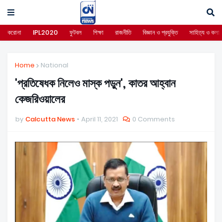
করোনা
IPL2020
ফুটবল
শিক্ষা
রাজনীতি
বিজ্ঞান ও প্রযুক্তি
সাহিত্য ও কলা
Home
National
'প্রতিষেধক নিলেও মাস্ক পড়ুন', কাতর আহ্বান
কেজরিওয়ালের
by
Calcutta News
April 11, 2021
0 Comments