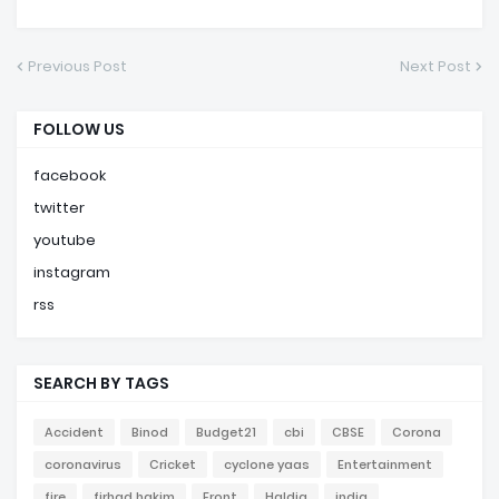
Previous Post
Next Post
FOLLOW US
facebook
twitter
youtube
instagram
rss
SEARCH BY TAGS
Accident
Binod
Budget21
cbi
CBSE
Corona
coronavirus
Cricket
cyclone yaas
Entertainment
fire
firhad hakim
Front
Haldia
india