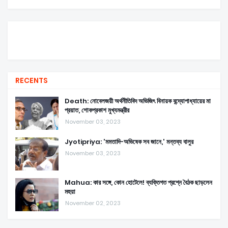
RECENTS
Death: নোবেলজয়ী অর্থনীতিবিদ অভিজিৎ বিনায়ক বন্দ্যোপাধ্যায়ের মা
প্রয়াত, শোকপ্রকাশ মুখ্যমন্ত্রীর
November 03, 2023
Jyotipriya: 'মমতাদি-অভিষেক সব জানে,' মন্তব্য বালুর
November 03, 2023
Mahua: কার সঙ্গে, কোন হোটেলে! ব্যক্তিগত প্রশ্নে বৈঠক ছাড়লেন
মহুয়া
November 02, 2023