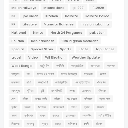
indian railways
International
ipl 2021
IPL2020
ISL
joe biden
Kitchen
Kolkata
kolkata Police
KP
Lifestyle
Mamata Banerjee
missionnabanna
National
Nimta
North 24 Parganas
pakistan
Politics
Rabindranath
Sikh Pilgrims Accident
Special
Special Story
Sports
State
Top Stories
travel
Video
WB Election
Weather Update
West Bengal
অর্জুন সিং
অর্থনীতি
আন্তর্জাতিক
আবহাওয়া
আমফান
আম্ফান
ঈদ
উত্তর ২৪ পরগনা
উত্তর দিনাজপুর
উত্তরবঙ্গ
করোনা
কলকাতা
কাঁথি
কালবৈশাখী
কোয়ারেন্টাইন
খবর হাইলাইটস
খুশির ঈদ
খেলাধুলা
ঘূর্ণিঝড়
চুরি
জলপাইগুড়ি
জেলা
তেলেঙ্গানা
দক্ষিণবঙ্গ
দেশ
নদীয়া
নরেন্দ্র মোদি
নাদিয়া
পথ দুর্ঘটনা
পশ্চিমবঙ্গ
প্রথম পাতা
ফুটবল
বিজেপি
বিনোদন
বিশেষ রচনা
ভিডিও
ভ্রমণ
মারধোর
মালদা
মুর্শিদাবাদ
রাজ্য
রায়গঞ্জ
রেলমন্ত্রক
লকডাউন
লাইফস্টাইল
শিয়ালদা
সান্দাকফু
স্বাস্থ্য
হাওড়া
হালিশহর
হুগলী
হেঁশেল