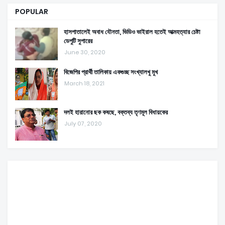
POPULAR
হাসপাতালেই অবাধ যৌনতা, ভিডিও ভাইরাল হতেই আত্মহত্যার চেষ্টা
ডেপুটি সুপারের
June 30, 2020
বিজেপির প্রার্থী তালিকায় একগুচ্ছ সংখ্যালখু মুখ
March 18, 2021
দলই হারানোর ছক কষছে, বক্তব্য তৃণমূল বিধায়কের
July 07, 2020