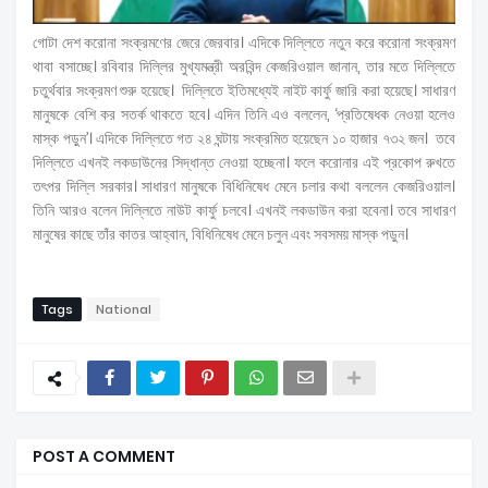
গোটা দেশ করোনা সংক্রমণের জেরে জেরবার। এদিকে দিল্লিতে নতুন করে করোনা সংক্রমণ
থাবা বসাচ্ছে। রবিবার দিল্লির মুখ্যমন্ত্রী অরবিন্দ কেজরিওয়াল জানান, তার মতে দিল্লিতে
চতুর্থবার সংক্রমণ শুরু হয়েছে। দিল্লিতে ইতিমধ্যেই নাইট কার্ফু জারি করা হয়েছে। সাধারণ
মানুষকে বেশি কর সতর্ক থাকতে হবে। এদিন তিনি এও বললেন, ‘প্রতিষেধক নেওয়া হলেও
মাস্ক পড়ুন’। এদিকে দিল্লিতে গত ২৪ ঘন্টায় সংক্রমিত হয়েছেন ১০ হাজার ৭৩২ জন। তবে
দিল্লিতে এখনই লকডাউনের সিদ্ধান্ত নেওয়া হচ্ছেনা। ফলে করোনার এই প্রকোপ রুখতে
তৎপর দিল্লি সরকার। সাধারণ মানুষকে বিধিনিষেধ মেনে চলার কথা বললেন কেজরিওয়াল।
তিনি আরও বলেন দিল্লিতে নাউট কার্ফু চলবে। এখনই লকডাউন করা হবেনা। তবে সাধারণ
মানুষের কাছে তাঁর কাতর আহ্বান, বিধিনিষেধ মেনে চলুন এবং সবসময় মাস্ক পড়ুন।
Tags
National
POST A COMMENT