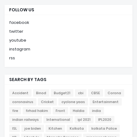
FOLLOW US
facebook
twitter
youtube
instagram
rss
SEARCH BY TAGS
Accident
Binod
Budget21
cbi
CBSE
Corona
coronavirus
Cricket
cyclone yaas
Entertainment
fire
firhad hakim
Front
Haldia
india
indian railways
International
ipl 2021
IPL2020
ISL
joe biden
Kitchen
Kolkata
kolkata Police