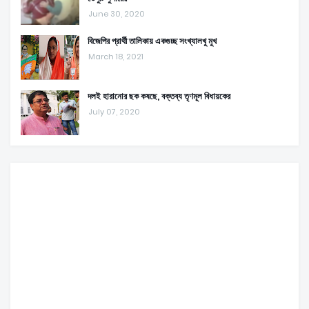
June 30, 2020
বিজেপির প্রার্থী তালিকায় একগুচ্ছ সংখ্যালখু মুখ
March 18, 2021
দলই হারানোর ছক কষছে, বক্তব্য তৃণমূল বিধায়কের
July 07, 2020