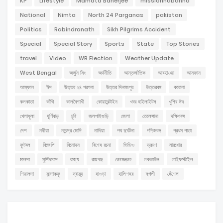
KP
Lifestyle
Mamata Banerjee
missionnabanna
National
Nimta
North 24 Parganas
pakistan
Politics
Rabindranath
Sikh Pilgrims Accident
Special
Special Story
Sports
State
Top Stories
travel
Video
WB Election
Weather Update
West Bengal
অর্জুন সিং
অর্থনীতি
আন্তর্জাতিক
আবহাওয়া
আমফান
আম্ফান
ঈদ
উত্তর ২৪ পরগনা
উত্তর দিনাজপুর
উত্তরবঙ্গ
করোনা
কলকাতা
কাঁথি
কালবৈশাখী
কোয়ারেন্টাইন
খবর হাইলাইটস
খুশির ঈদ
খেলাধুলা
ঘূর্ণিঝড়
চুরি
জলপাইগুড়ি
জেলা
তেলেঙ্গানা
দক্ষিণবঙ্গ
দেশ
নদীয়া
নরেন্দ্র মোদি
নাদিয়া
পথ দুর্ঘটনা
পশ্চিমবঙ্গ
প্রথম পাতা
ফুটবল
বিজেপি
বিনোদন
বিশেষ রচনা
ভিডিও
ভ্রমণ
মারধোর
মালদা
মুর্শিদাবাদ
রাজ্য
রায়গঞ্জ
রেলমন্ত্রক
লকডাউন
লাইফস্টাইল
শিয়ালদা
সান্দাকফু
স্বাস্থ্য
হাওড়া
হালিশহর
হুগলী
হেঁশেল