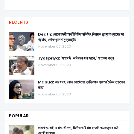
RECENTS
Death: নোবেলজয়ী অর্থনীতিবিদ অভিজিৎ বিনায়ক বন্দ্যোপাধ্যায়ের মা
প্রয়াত, শোকপ্রকাশ মুখ্যমন্ত্রীর
November 03, 2023
Jyotipriya: 'মমতাদি-অভিষেক সব জানে,' মন্তব্য বালুর
November 03, 2023
Mahua: কার সঙ্গে, কোন হোটেলে! ব্যক্তিগত প্রশ্নে বৈঠক ছাড়লেন
মহুয়া
November 02, 2023
POPULAR
হাসপাতালেই অবাধ যৌনতা, ভিডিও ভাইরাল হতেই আত্মহত্যার চেষ্টা
ডেপুটি সুপারের