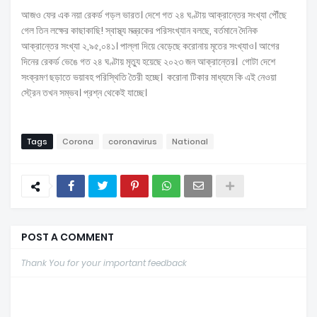
আজও ফের এক নয়া রেকর্ড গড়ল ভারত। দেশে গত ২৪ ঘণ্টায় আক্রান্তের সংখ্যা পৌঁছে
গেল তিন লক্ষের কাছাকাছি! স্বাস্থ্য মন্ত্রকের পরিসংখ্যান বলছে, বর্তমানে দৈনিক
আক্রান্তের সংখ্যা ২,৯৫,০৪১। পাল্লা দিয়ে বেড়েছে করোনায় মৃতের সংখ্যাও। আগের
দিনের রেকর্ড ভেঙে গত ২৪ ঘণ্টায় মৃত্যু হয়েছে ২০২৩ জন আক্রান্তের। গোটা দেশে
সংক্রমণ ছড়াতে ভয়াবহ পরিস্থিতি তৈরী হচ্ছে। করোনা টিকার মাধ্যমে কি এই নেওয়া
স্ট্রেন তখন সম্ভব। প্রশ্ন থেকেই যাচ্ছে।
Tags
Corona
coronavirus
National
POST A COMMENT
Thank You for your important feedback