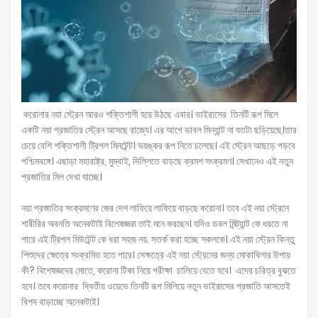
করোনার নয়া স্ট্রেন আরও শক্তিশালী হয়ে উঠছে এবার। ভাইরাসের তিনটি রূপ মিলে
একটি নয়া প্রজাতির স্ট্রেন আসছে রাজ্যে। এর আগে ডাবল মিন্যান্ট না যতটা ছড়িয়েছে।তার
চেয়ে বেশি শক্তিশালী ট্রিপল মিনটেন্ট। ভয়ঙ্কর রূপ নিতে চলেছে। এই স্ট্রেন আছড়ে পড়বে
পশ্চিমবঙ্গে। এছাড়া মহারাষ্ট্র, মুম্বাই, দিল্লিতে বাড়ছে ক্রমশ সংক্রমণ। সেখানেও এই নতুন
প্রজাতির মিল দেখা যাচ্ছে।
নয়া প্রজাতির সংক্রমণের জের দেশ লাফিয়ে লাফিয়ে বাড়ছে করোনা। তবে এই নয়া স্ট্রেনে
শারীরির অবনতি অনেকটাই বিশেষজ্ঞরা তাই মনে করছেন। যদিও ডবল মিন্ট্যান্ট কে ধরতে না
পারে এই ট্রিপল মিউটেন্ট কে ধরা সহজ নয়. সতর্ক করা হচ্ছে সকলকে। এই নয়া স্ট্রেন কিন্তু
শিশুদের ক্ষেত্রে সংক্রমিত হতে পারে। সেক্ষত্রে এই নয়া স্ট্রেনের জন্য মোকাবিলার উপায়
কী? বিশেষজ্ঞদের মোতে, করোনা টিকা নিয়ে পরীক্ষা চালিয়ে যেতে হবে। এদের চরিত্র বুঝতে
হবে। তবে করোনার দ্বিতীয় ওয়েভে তিনটি রূপ মিলিয়ে নতুন ভাইরাসের প্রজাতি আসতেই
বিপদ বাড়াচ্ছে অনেকটাই।