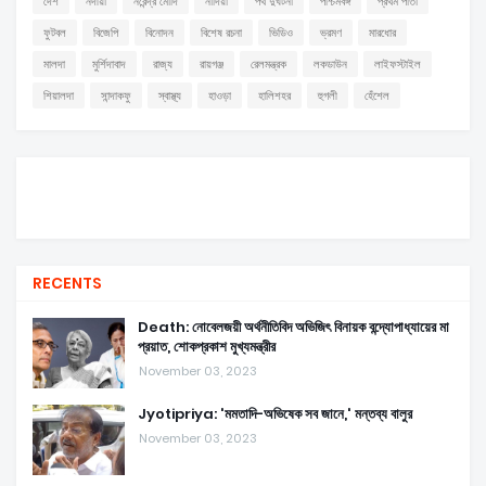
দেশ
নদীয়া
নরেন্দ্র মোদি
নাদিয়া
পথ দুর্ঘটনা
পশ্চিমবঙ্গ
প্রথম পাতা
ফুটবল
বিজেপি
বিনোদন
বিশেষ রচনা
ভিডিও
ভ্রমণ
মারধোর
মালদা
মুর্শিদাবাদ
রাজ্য
রায়গঞ্জ
রেলমন্ত্রক
লকডাউন
লাইফস্টাইল
শিয়ালদা
সান্দাকফু
স্বাস্থ্য
হাওড়া
হালিশহর
হুগলী
হেঁশেল
RECENTS
Death: নোবেলজয়ী অর্থনীতিবিদ অভিজিৎ বিনায়ক বন্দ্যোপাধ্যায়ের মা
প্রয়াত, শোকপ্রকাশ মুখ্যমন্ত্রীর
November 03, 2023
Jyotipriya: 'মমতাদি-অভিষেক সব জানে,' মন্তব্য বালুর
November 03, 2023