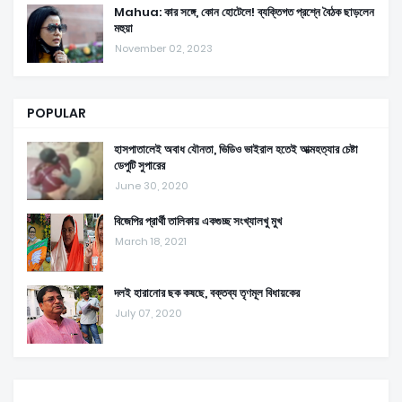
Mahua: কার সঙ্গে, কোন হোটেলে! ব্যক্তিগত প্রশ্নে বৈঠক ছাড়লেন
মহুয়া
November 02, 2023
POPULAR
হাসপাতালেই অবাধ যৌনতা, ভিডিও ভাইরাল হতেই আত্মহত্যার চেষ্টা
ডেপুটি সুপারের
June 30, 2020
বিজেপির প্রার্থী তালিকায় একগুচ্ছ সংখ্যালখু মুখ
March 18, 2021
দলই হারানোর ছক কষছে, বক্তব্য তৃণমূল বিধায়কের
July 07, 2020