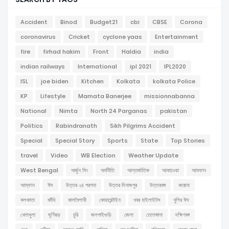
Accident
Binod
Budget21
cbi
CBSE
Corona
coronavirus
Cricket
cyclone yaas
Entertainment
fire
firhad hakim
Front
Haldia
india
indian railways
International
ipl 2021
IPL2020
ISL
joe biden
Kitchen
Kolkata
kolkata Police
KP
Lifestyle
Mamata Banerjee
missionnabanna
National
Nimta
North 24 Parganas
pakistan
Politics
Rabindranath
Sikh Pilgrims Accident
Special
Special Story
Sports
State
Top Stories
travel
Video
WB Election
Weather Update
West Bengal
অর্জুন সিং
অর্থনীতি
আন্তর্জাতিক
আবহাওয়া
আমফান
আম্ফান
ঈদ
উত্তর ২৪ পরগনা
উত্তর দিনাজপুর
উত্তরবঙ্গ
করোনা
কলকাতা
কাঁথি
কালবৈশাখী
কোয়ারেন্টাইন
খবর হাইলাইটস
খুশির ঈদ
খেলাধুলা
ঘূর্ণিঝড়
চুরি
জলপাইগুড়ি
জেলা
তেলেঙ্গানা
দক্ষিণবঙ্গ