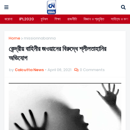
করোনা
IPL2020
ফুটবল
শিক্ষা
রাজনীতি
বিজ্ঞান ও প্রযুক্তি
সাহিত্য ও কলা
Home
missionnabanna
কেন্দ্রীয় বাহিনীর জওয়ানের বিরুদ্ধে শ্লীলতাহানির
অভিযোগ
by
Calcutta News
April 06, 2021
0 Comments