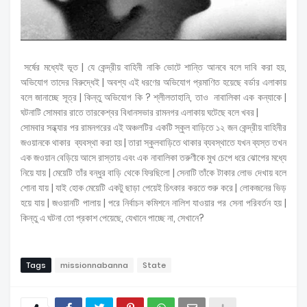
সর্ষের মধ্যেই ভূত | যে কেন্দ্রীয় বাহিনী নাকি ভোটে শান্তি আনবে বলে দাবি করা হয়,
অভিযোগ তাদের বিরুদ্ধেই | অবশ্য এই ধরণের অভিযোগ প্রমাণিত হয়েছে বর্ডার এলাকায়
বলে জানাচ্ছে সূত্র | কিন্তু অভিযোগ কি ? শ্লীলতাহানি, তাও নাবালিকা এক কন্যাকে |
ঘটনাটি সোমবার রাতে তারকেশ্বর বিধানসভার রামনগর এলাকায় ঘটেছে বলে খবর |
সোমবার সন্ধ্যার পর রামনগরের এই অঞ্চলটির একটি স্কুল বাড়িতে ১২ জন কেন্দ্রীয় বাহিনীর
জওয়ানকে থাকার ব্যবস্থা করা হয় | তারা স্কুলবাড়িতে থাকার ব্যবস্থাতে যখন ব্যস্ত তখন
এক জওয়ান বেড়িয়ে আসে রাস্তায় এবং এক নাবালিকা তরুণীকে মুখ চেপে ধরে ঝোপের মধ্যে
নিয়ে যায় | মেয়েটি তাঁর বন্ধুর বাড়ি থেকে ফিরছিলো | সেনাটি তাঁকে টাকার লোভ দেখায় বলে
শোনা যায় | যাই হোক মেয়েটি একটু ছাড়া পেয়েই চিৎকার করতে শুরু করে | লোকজনের ভিড়
হয়ে যায় | জওয়ানটি পালায় | পরে নির্বাচন কমিশনে নালিশ যাওয়ার পর সেনা পরিবর্তন হয় |
কিন্তু এ ঘটনা তো প্রকাশ পেয়েছে, যেখানে পাচ্ছে না, সেখানে?
Tags
missionnabanna
State