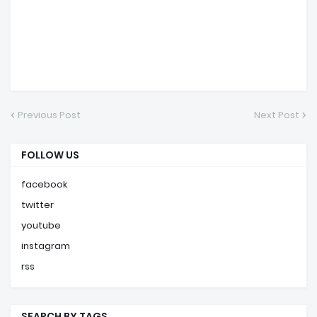
Previous Post
Next Post
FOLLOW US
facebook
twitter
youtube
instagram
rss
SEARCH BY TAGS