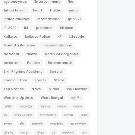
cyclone yaas
Entertainment
fire
firhad hakim
Front
Haldia
india
indian railways
International
ipl 2021
IPL2020
ISL
joe biden
Kitchen
Kolkata
kolkata Police
KP
Lifestyle
Mamata Banerjee
missionnabanna
National
Nimta
North 24 Parganas
pakistan
Politics
Rabindranath
Sikh Pilgrims Accident
Special
Special Story
Sports
State
Top Stories
travel
Video
WB Election
Weather Update
West Bengal
অর্জুন সিং
অর্থনীতি
আন্তর্জাতিক
আবহাওয়া
আমফান
আম্ফান
ঈদ
উত্তর ২৪ পরগনা
উত্তর দিনাজপুর
উত্তরবঙ্গ
করোনা
কলকাতা
কাঁথি
কালবৈশাখী
কোয়ারেন্টাইন
খবর হাইলাইটস
খুশির ঈদ
খেলাধুলা
ঘূর্ণিঝড়
চুরি
জলপাইগুড়ি
জেলা