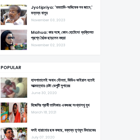
Jyotipriya: 'মমতাদি-অভিষেক সব জানে,'
মন্তব্য বালুর
November 03, 2023
Mahua: কার সঙ্গে, কোন হোটেলে! ব্যক্তিগত
প্রশ্নে বৈঠক ছাড়লেন মহুয়া
November 02, 2023
POPULAR
হাসপাতালেই অবাধ যৌনতা, ভিডিও ভাইরাল হতেই
আত্মহত্যার চেষ্টা ডেপুটি সুপারের
June 30, 2020
বিজেপির প্রার্থী তালিকায় একগুচ্ছ সংখ্যালখু মুখ
March 18, 2021
দলই হারানোর ছক কষছে, বক্তব্য তৃণমূল বিধায়কের
July 07, 2020