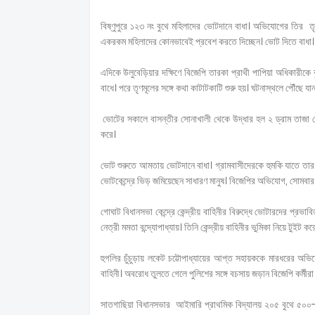
বিষ্ণুপুরে ১২৩ নং বুথে মহিলাদের ভোটদানে বাধা। অভিযোগের তির ত
একরকম মহিলাদের কোনভাবেই প্রবেশ করতে দিচ্ছেন। ভোট দিতে বাধা।
এদিকে উলুবেড়িয়ার দক্ষিণে বিজেপি তারকা প্রাথী পাপিয়া অধিকারীকে
বাধে। পরে তৃণমূলের সঙ্গে কথা কাটাটকাটি শুরু হয়। ঘটনাস্থলে পৌঁছে
ভোটের সকালে বাসন্তীর সোনাখালী থেকে উদ্ধার হল ২ ড্রাম তাজা ব
করে।
ভোট শুরুতে আমতায় ভোটদানে বাধা। গ্রামবাসীদেরকে হুমকি যাতে তার
ভোটকেন্দ্রে ভিড় জমিয়েছেন সাধারণ মানুষ। বিজেপির অভিযোগ, সোমবার
গোঘাট বিধানসভা কেন্দ্রে কেন্দ্রীয় বাহিনীর বিরুদ্ধে ভোটারদের প
নেত্রী মমতা বন্দ্যোপাধ্যায়। তিনি কেন্দ্রীয় বাহিনীর ভুমিকা নিয়ে টুইট ক
হুগলির চুঁচুড়ায় লকেট চট্টোপাধ্যায়ের আপ্ত সহায়ককে মারধরের অভিয
বাহিনী। অবরোধ তুলতে গেলে পুলিশের সঙ্গে বচসায় জড়ান বিজেপি কর্মীরা
সাতগাছিয়া বিধানসভার আইমারি প্রাথমিক বিদ্যালয় ২০৫ বুথে ৫০০