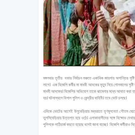
মঙ্গলবার তৃতীয় দফার নির্বাচন শুরুতে একাধিক জায়গায় অশান্তির সৃষ্ট
লাগে। এক বিজেপি কর্মীর মা মাধবী আদকের মৃত্যু নিয়ে গোলমালের সৃষ্টি
মাধবী আদকের। বিজেপির অভিযোগ তাকে ঝামেলার মধ্যে আঘাত করা হয়ছে
হয়। ঘটনাস্থলে বিশাল পুলিশ ও কেন্দ্রীয় বাহিনী। তবে ভোট চলছে।
এদিকে ভোটের আগেই উলুবেড়িয়ায় মধ্যরাতে তৃণমূলনেতা গৌতম ঘোষের
তুলসিবেড়িয়ায় উত্তপ্ত হয়ে ওঠে। এলাকাবাসীদের সঙ্গে বিক্ষোভ দে
পুলিশকে লাঠিচার্জ করতে হয়েছে বলেই জানা যাচ্ছে। বিজেপি কর্মীরাও 