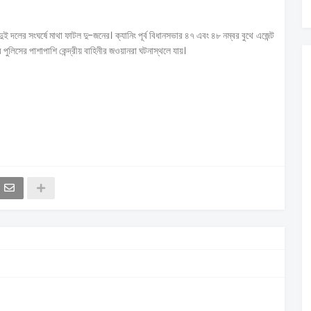
 দুই দলের সংঘর্ষে মাথা ফাটল দু-জনের। ক্যানিং পূর্ব বিধানসভার ৪৭ এবং ৪৮ নম্বর বুথে এজেন্ট
পুলিসের পাশাপাশি কেন্দ্রীয় বাহিনীর জওয়ানরা ঘটনাস্থলে যায়।