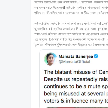
মঙ্গলবার সকালে ভোট শুরুর পরেই ক্যানিং-এ উত্তেজনা। বিজেপির ফ্লাগ-
এক নম্বর গ্রামে উত্তেজনা। অভিযোগ অস্বীকার শাসকদলের। পাশাপা
গুলি-বোমা। বিজেপি ও আইএসএফ-এর পতাকা ছিঁড়ে দেওয়ার অভিযোগ 
শ্লীলতাহানির অভিযোগ ওঠে তারকেশ্বরের রামনগর এলাকায়। কেন্দ্র
জুতোপেটা করে উত্তেজিত জনতা। জানা গিয়েছে, ১৬৮ নম্বর বুথের রামন
তরফ থেকে। অভিযোগ সোমবার রাত আটটা নাগাদ ওই এলাকার এক নাবালিক
ধরে স্কুলের পাশে একটি বাগানে নিয়ে যাওয়ার চেষ্টা করেন এক জওয়ান।
ঢুকে যায়। ঘটনাস্থলে পুলিশ আসে। এলাকা উত্তপ্ত হয়ে উঠলেও পরে পরি