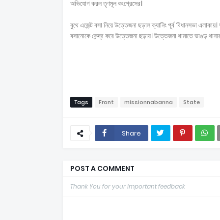
অভিযোগ করল তৃণমূল কংগ্রেসের।
বুথে এজেন্ট বসা নিয়ে উত্তেজনা ছড়াল ক্যানিং পূর্ব বিধানসভা এলাকায়।
বসানোকে কেন্দ্র করে উত্তেজনা ছড়ায়। উত্তেজনা থামাতে ভাঙড় থানার 
Tags
Front
missionnabanna
State
Share
POST A COMMENT
Thank You for your important feedback