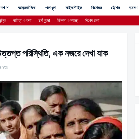
দেশ
আন্তর্জাতিক
খেলাধুলা
লাইফস্টাইল
বিনোদন
হেঁশেল
ভ্রমণ
ুক্তি
সাহিত্য ও কলা
দুর্গাপুজো
চিকিৎসা ও স্বাস্থ্য
বিশেষ রচনা
্তপ্ত পরিস্থিতি, এক নজরে দেখা যাক
nts