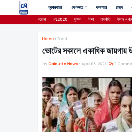
প্রথমপাতা
এক নজরে
কলকাতা
রাজ্য
করোনা
IPL2020
ফুটবল
শিক্ষা
রাজনীতি
বিজ্ঞান ও প্রয
Home
Front
ভোটের সকালে একাধিক জায়গায় উত
by
Calcutta News
April 06, 2021
0 Comme