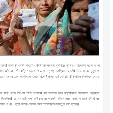
ি হচ্ছে। সকাল টি ভোট শুরুতেই গোঘাট বিধানসভার খুশিগঞ্জে তৃণমূল ও বিজেপির মধ্যে সংঘর্ষ
 হয়। অভিযোগ তাঁর বাড়িতে চড়াও হয় একদল তৃণমূল আশ্রিত দুষ্কৃতী। তাঁদের মারেই মৃত্যু হয়
। এরপর জেলা প্রশাসনের তরফে রিপোর্ট চাওয়া হয়। সেই রিপোর্ট নির্বাচন কমিশনকে দেওয়া
 বাড়ি থেকে ইভিএম মেশিন উদ্ধার। সেই ঘটনাকে ঘিয়ে উলুবেড়িয়ার বিধানসভা কেবন্দ্রের
খায় বিজেপিও। তাদের অভিযোগ ভোট দেওয়ার আগেই মেশিনে ছাপ্পা দেওয়া হয়েছে। এই ঘটনায়
বিক্ষোভ দেখায়। পুরো ঘটনায় একজন সেক্টর অফিসারকে সাসপেন্ড করা হয়েছে।