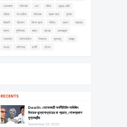
তেলেঙ্গানা
দক্ষিণবঙ্গ
দেশ
নদীয়া
নরেন্দ্র মোদি
নাদিয়া
পথ দুর্ঘটনা
পশ্চিমবঙ্গ
প্রথম পাতা
ফুটবল
বিজেপি
বিনোদন
বিশেষ রচনা
ভিডিও
ভ্রমণ
মারধোর
মালদা
মুর্শিদাবাদ
রাজ্য
রায়গঞ্জ
রেলমন্ত্রক
লকডাউন
লাইফস্টাইল
শিয়ালদা
সান্দাকফু
স্বাস্থ্য
হাওড়া
হালিশহর
হুগলী
হেঁশেল
RECENTS
Death: নোবেলজয়ী অর্থনীতিবিদ অভিজিৎ
বিনায়ক বন্দ্যোপাধ্যায়ের মা প্রয়াত, শোকপ্রকাশ
মুখ্যমন্ত্রীর
November 03, 2023