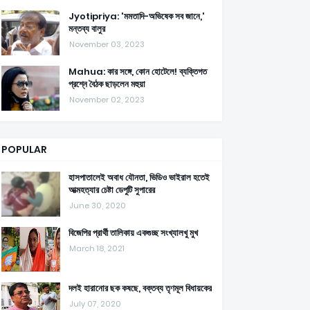
Jyotipriya: 'মমতাদি-অভিষেক সব জানে,'
মন্তব্য বালুর
November 03, 2023
Mahua: কার সঙ্গে, কোন হোটেলে! ব্যক্তিগত
প্রশ্নে বৈঠক ছাড়লেন মহুয়া
November 02, 2023
POPULAR
হাসপাতালেই অবাধ যৌনতা, ভিডিও ভাইরাল হতেই
আত্মহত্যার চেষ্টা ডেপুটি সুপারের
June 30, 2020
বিজেপির প্রার্থী তালিকায় একগুচ্ছ সংখ্যালখু মুখ
March 18, 2021
দলই হারানোর ছক কষছে, বক্তব্য তৃণমূল বিধায়কের
July 07, 2020