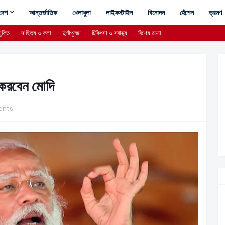
দেশ
আন্তর্জাতিক
খেলাধুলা
লাইফস্টাইল
বিনোদন
হেঁশেল
ভ্রমণ
ুক্তি
সাহিত্য ও কলা
দুর্গাপুজো
চিকিৎসা ও স্বাস্থ্য
বিশেষ রচনা
া করবেন মোদি
nts