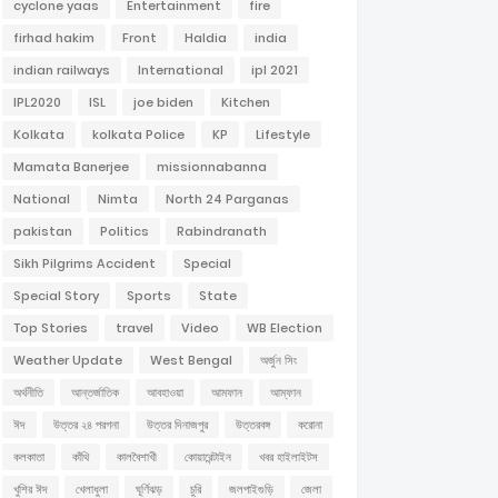
cyclone yaas
Entertainment
fire
firhad hakim
Front
Haldia
india
indian railways
International
ipl 2021
IPL2020
ISL
joe biden
Kitchen
Kolkata
kolkata Police
KP
Lifestyle
Mamata Banerjee
missionnabanna
National
Nimta
North 24 Parganas
pakistan
Politics
Rabindranath
Sikh Pilgrims Accident
Special
Special Story
Sports
State
Top Stories
travel
Video
WB Election
Weather Update
West Bengal
অর্জুন সিং
অর্থনীতি
আন্তর্জাতিক
আবহাওয়া
আমফান
আম্ফান
ঈদ
উত্তর ২৪ পরগনা
উত্তর দিনাজপুর
উত্তরবঙ্গ
করোনা
কলকাতা
কাঁথি
কালবৈশাখী
কোয়ারেন্টাইন
খবর হাইলাইটস
খুশির ঈদ
খেলাধুলা
ঘূর্ণিঝড়
চুরি
জলপাইগুড়ি
জেলা