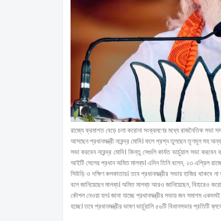
রাজ্যে ক্রমাগত বেড়ে চলা করোনা সংক্রমণের মধ্যে রাজনৈতিক সভা সম
আসছেন প্রধানমন্ত্রী নরেন্দ্র মোদি। ফলে প্রশ্ন তুলছেন তৃণমূল সহ অ
সভা করবেন নরেন্দ্র মোদি। কিন্তু সেগুলি কার্যত ভার্চুয়াল সভা করবে
আইটি সেলের প্রধান অমিত মালব্য। এদিন তিনি বলেন, ২৩ এপ্রিল রাজ্য
সিউড়ি ও দক্ষিণ কলকাতায়। তবে প্রধানমন্ত্রীর সভায় হাজির থাকবে না জন
বলে জানিয়েছেন মালব্য। অমিত মালব্য আরও জানিয়েছেন, বিহারেও করোন
কৌশল নেওয়া হল। জানা যাচ্ছে প্রধানমন্ত্রীর সভায় জন সমাগম একদমই 
হচ্ছে। তবে প্রধানমন্ত্রীর ভাষণ ভার্চুয়ালি ৫৬টি বিধানসভার প্রতিটি ব্