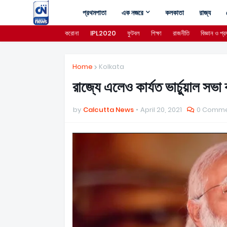
প্রথমপাতা
এক নজরে
কলকাতা
রাজ্য
করোনা
IPL2020
ফুটবল
শিক্ষা
রাজনীতি
বিজ্ঞান ও প্রয
Home
Kolkata
রাজ্যে এলেও কার্যত ভার্চুয়াল সভ
by
Calcutta News
April 20, 2021
0 Comme