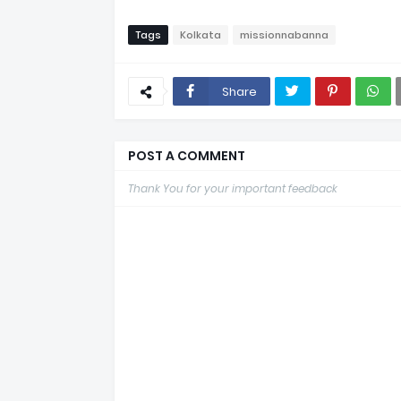
Tags
Kolkata
missionnabanna
Share
POST A COMMENT
Thank You for your important feedback