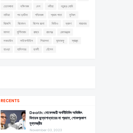
তেলেঙ্গানা
দক্ষিণবঙ্গ
দেশ
নদীয়া
নরেন্দ্র মোদি
নাদিয়া
পথ দুর্ঘটনা
পশ্চিমবঙ্গ
প্রথম পাতা
ফুটবল
বিজেপি
বিনোদন
বিশেষ রচনা
ভিডিও
ভ্রমণ
মারধোর
মালদা
মুর্শিদাবাদ
রাজ্য
রায়গঞ্জ
রেলমন্ত্রক
লকডাউন
লাইফস্টাইল
শিয়ালদা
সান্দাকফু
স্বাস্থ্য
হাওড়া
হালিশহর
হুগলী
হেঁশেল
RECENTS
Death: নোবেলজয়ী অর্থনীতিবিদ অভিজিৎ
বিনায়ক বন্দ্যোপাধ্যায়ের মা প্রয়াত, শোকপ্রকাশ
মুখ্যমন্ত্রীর
November 03, 2023