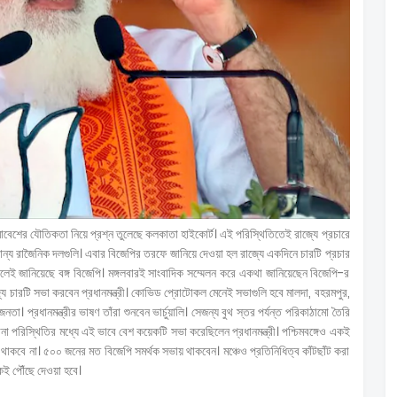
াবেশের যৌতিকতা নিয়ে প্রশ্ন তুলেছে কলকাতা হাইকোর্ট। এই পরিস্থিতিতেই রাজ্যে প্রচারে
ন্যান্য রাজৈনিক দলগুলি। এবার বিজেপির তরফে জানিয়ে দেওয়া হল রাজ্যে একদিনে চারটি প্রচার
ন বলেই জানিয়েছে বঙ্গ বিজেপি। মঙ্গলবারই সাংবাদিক সম্মেলন করে একথা জানিয়েছেন বিজেপি-র
ে চারটি সভা করবেন প্রধানমন্ত্রী। কোভিড প্রোটোকল মেনেই সভাগুলি হবে মালদা, বহরমপুর,
তা। প্রধানমন্ত্রীর ভাষণ তাঁরা শুনবেন ভার্চুয়ালি। সেজন্য বুথ স্তর পর্যন্ত পরিকাঠামো তৈরি
া পরিস্থিতির মধ্যে এই ভাবে বেশ কয়েকটি সভা করেছিলেন প্রধানমন্ত্রী। পশ্চিমবঙ্গেও একই
থাকবে না। ৫০০ জনের মত বিজেপি সমর্থক সভায় থাকবেন। মঞ্চেও প্রতিনিধিত্ব কাঁটছাঁট করা
লকেই পৌঁছে দেওয়া হবে।