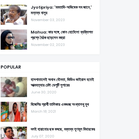
Jyotipriya: 'মমতাদি-অভিষেক সব জানে,'
মন্তব্য বালুর
November 03, 2023
Mahua: কার সঙ্গে, কোন হোটেলে! ব্যক্তিগত
প্রশ্নে বৈঠক ছাড়লেন মহুয়া
November 02, 2023
POPULAR
হাসপাতালেই অবাধ যৌনতা, ভিডিও ভাইরাল হতেই
আত্মহত্যার চেষ্টা ডেপুটি সুপারের
June 30, 2020
বিজেপির প্রার্থী তালিকায় একগুচ্ছ সংখ্যালখু মুখ
March 18, 2021
দলই হারানোর ছক কষছে, বক্তব্য তৃণমূল বিধায়কের
July 07, 2020