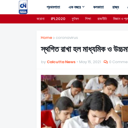
প্রথমপাতা
এক নজরে
কলকাতা
রাজ্য
করোনা
IPL2020
ফুটবল
শিক্ষা
রাজনীতি
বিজ্ঞান ও প্রয
Home
coronavirus
স্থগিত রাখা হল মাধ্যমিক ও উচ্চম
by
Calcutta News
May 15, 2021
0 Comme