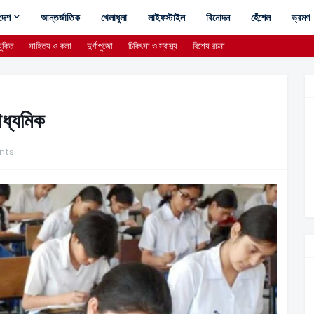
দেশ
আন্তর্জাতিক
খেলাধুলা
লাইফস্টাইল
বিনোদন
হেঁশেল
ভ্রমণ
ুক্তি
সাহিত্য ও কলা
দুর্গাপুজো
চিকিৎসা ও স্বাস্থ্য
বিশেষ রচনা
াধ্যমিক
nts