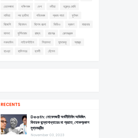
তেলেঙ্গানা
দক্ষিণবঙ্গ
দেশ
নদীয়া
নরেন্দ্র মোদি
নাদিয়া
পথ দুর্ঘটনা
পশ্চিমবঙ্গ
প্রথম পাতা
ফুটবল
বিজেপি
বিনোদন
বিশেষ রচনা
ভিডিও
ভ্রমণ
মারধোর
মালদা
মুর্শিদাবাদ
রাজ্য
রায়গঞ্জ
রেলমন্ত্রক
লকডাউন
লাইফস্টাইল
শিয়ালদা
সান্দাকফু
স্বাস্থ্য
হাওড়া
হালিশহর
হুগলী
হেঁশেল
RECENTS
Death: নোবেলজয়ী অর্থনীতিবিদ অভিজিৎ
বিনায়ক বন্দ্যোপাধ্যায়ের মা প্রয়াত, শোকপ্রকাশ
মুখ্যমন্ত্রীর
November 03, 2023