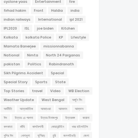
cyclone yaas
Entertainment
fire
firhad hakim
Front
Haldia
india
indian railways
International
ipl 2021
IPL2020
ISL
joe biden
Kitchen
Kolkata
kolkata Police
KP
Lifestyle
Mamata Banerjee
missionnabanna
National
Nimta
North 24 Parganas
pakistan
Politics
Rabindranath
Sikh Pilgrims Accident
Special
Special Story
Sports
State
Top Stories
travel
Video
WB Election
Weather Update
West Bengal
অর্জুন সিং
অর্থনীতি
আন্তর্জাতিক
আবহাওয়া
আমফান
আম্ফান
ঈদ
উত্তর ২৪ পরগনা
উত্তর দিনাজপুর
উত্তরবঙ্গ
করোনা
কলকাতা
কাঁথি
কালবৈশাখী
কোয়ারেন্টাইন
খবর হাইলাইটস
খুশির ঈদ
খেলাধুলা
ঘূর্ণিঝড়
চুরি
জলপাইগুড়ি
জেলা