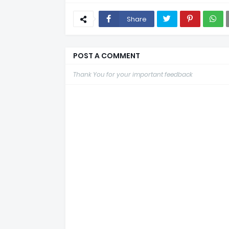
Share
POST A COMMENT
Thank You for your important feedback