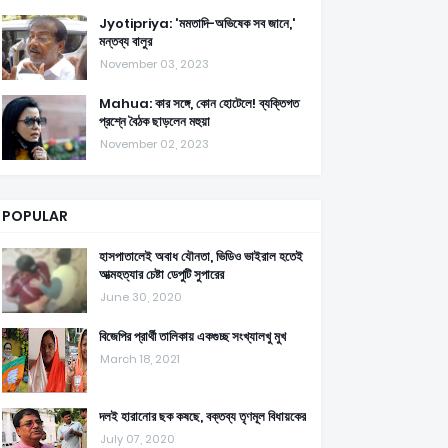
Jyotipriya: 'মমতাদি-অভিষেক সব জানে,'
মন্তব্য বালুর
November 03, 2023
Mahua: কার সঙ্গে, কোন হোটেলে! ব্যক্তিগত
প্রশ্নে বৈঠক ছাড়লেন মহুয়া
November 02, 2023
POPULAR
হাসপাতালেই অবাধ যৌনতা, ভিডিও ভাইরাল হতেই
আত্মহত্যার চেষ্টা ডেপুটি সুপারের
June 30, 2020
বিজেপির প্রার্থী তালিকায় একগুচ্ছ সংখ্যালখু মুখ
March 18, 2021
দলই হারানোর ছক কষছে, বক্তব্য তৃণমূল বিধায়কের
July 07, 2020