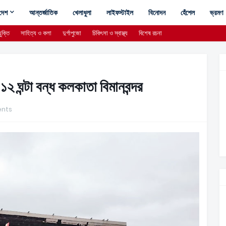
দেশ
আন্তর্জাতিক
খেলাধুলা
লাইফস্টাইল
বিনোদন
হেঁশেল
ভ্রমণ
ুক্তি
সাহিত্য ও কলা
দুর্গাপুজো
চিকিৎসা ও স্বাস্থ্য
বিশেষ রচনা
১২ ঘন্টা বন্ধ কলকাতা বিমানবন্দর
nts