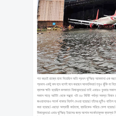
গত বছরই রাজ্যে হানা দিয়েছিল অতি প্রবল ঘূর্ণিঝড় আমফান। এক বছর
প্রভাব একটু কম হবে বলেই মনে করছেন আবহবিদরা। তবুও ঝুঁকি না নিয়ে ব
ব্যাপক ক্ষতি হয়েছিল কলকাতা বিমানবন্দরের। তাই এবারও বুধবার সকাল 
সকাল সাড়ে আটটা থেকে সন্ধ্যা ৭টা ৪৫ মিনিট পর্যন্ত সমস্ত বিমা
জওয়ানদেরও সতর্ক থাকার নির্দেশ দেওয়া হয়েছে। তাঁদের ছুটিও বাতিল হয়ে
করা হয়েছে। এছাড়া অস্থায়ী কাঠামো, ব্যারিকেড সরিয়ে ফেলা হয়েছে
বিমানবন্দরে। এবার ঘূর্ণিঝড় ইয়াসের জন্য আগাম সতর্কতামূলক ব্যবস্থা বিম