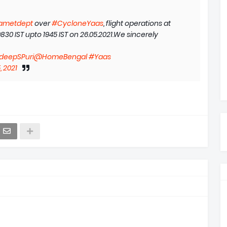
ametdept
over
#CycloneYaas
, flight operations at
30 IST upto 1945 IST on 26.05.2021.We sincerely
eepSPuri
@HomeBengal
#Yaas
 2021