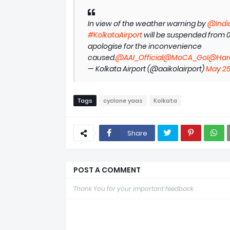
In view of the weather warning by
@Indi
#KolkataAirport
will be suspended from 08
apologise for the inconvenience
caused.
@AAI_Official
@MoCA_GoI
@Hard
— Kolkata Airport (@aaikolairport)
May 25,
Tags
cyclone yaas
Kolkata
Share
POST A COMMENT
Thank You for your important feedback