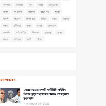
তেলেঙ্গানা
দক্ষিণবঙ্গ
দেশ
নদীয়া
নরেন্দ্র মোদি
নাদিয়া
পথ দুর্ঘটনা
পশ্চিমবঙ্গ
প্রথম পাতা
ফুটবল
বিজেপি
বিনোদন
বিশেষ রচনা
ভিডিও
ভ্রমণ
মারধোর
মালদা
মুর্শিদাবাদ
রাজ্য
রায়গঞ্জ
রেলমন্ত্রক
লকডাউন
লাইফস্টাইল
শিয়ালদা
সান্দাকফু
স্বাস্থ্য
হাওড়া
হালিশহর
হুগলী
হেঁশেল
RECENTS
Death: নোবেলজয়ী অর্থনীতিবিদ অভিজিৎ
বিনায়ক বন্দ্যোপাধ্যায়ের মা প্রয়াত, শোকপ্রকাশ
মুখ্যমন্ত্রীর
November 03, 2023