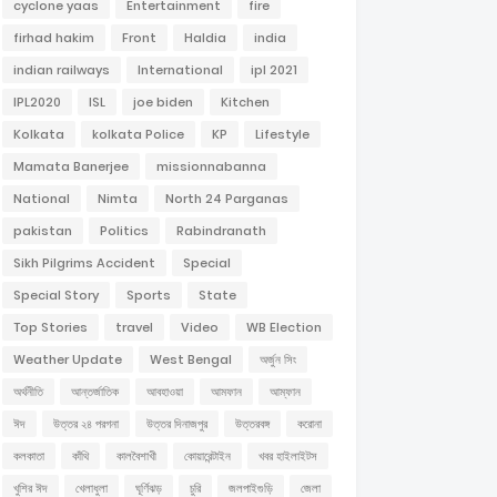
cyclone yaas
Entertainment
fire
firhad hakim
Front
Haldia
india
indian railways
International
ipl 2021
IPL2020
ISL
joe biden
Kitchen
Kolkata
kolkata Police
KP
Lifestyle
Mamata Banerjee
missionnabanna
National
Nimta
North 24 Parganas
pakistan
Politics
Rabindranath
Sikh Pilgrims Accident
Special
Special Story
Sports
State
Top Stories
travel
Video
WB Election
Weather Update
West Bengal
অর্জুন সিং
অর্থনীতি
আন্তর্জাতিক
আবহাওয়া
আমফান
আম্ফান
ঈদ
উত্তর ২৪ পরগনা
উত্তর দিনাজপুর
উত্তরবঙ্গ
করোনা
কলকাতা
কাঁথি
কালবৈশাখী
কোয়ারেন্টাইন
খবর হাইলাইটস
খুশির ঈদ
খেলাধুলা
ঘূর্ণিঝড়
চুরি
জলপাইগুড়ি
জেলা