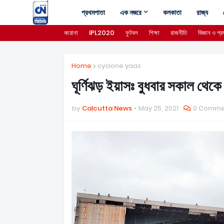
প্রথমপাতা
এক নজরে
কলকাতা
রাজ্য
করোনা
IPL2020
ফুটবল
শিক্ষা
রাজনীতি
বিজ্ঞান ও প্রয
Home
cyclone yaas
ঘূর্ণিঝড় ইয়াসঃ বুধবার সকাল থেকে 
by
Calcutta News
May 25, 2021
0 Comme