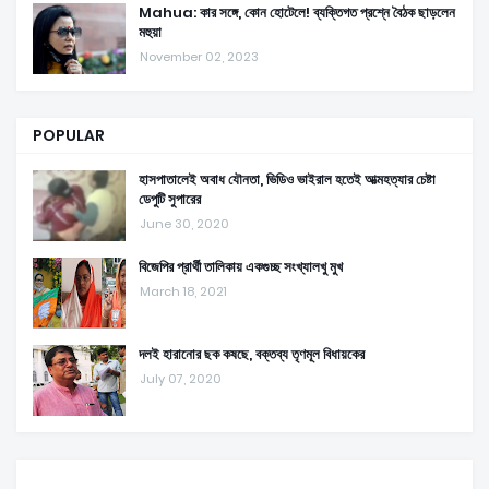
Mahua: কার সঙ্গে, কোন হোটেলে! ব্যক্তিগত প্রশ্নে বৈঠক ছাড়লেন
মহুয়া
November 02, 2023
POPULAR
হাসপাতালেই অবাধ যৌনতা, ভিডিও ভাইরাল হতেই আত্মহত্যার চেষ্টা
ডেপুটি সুপারের
June 30, 2020
বিজেপির প্রার্থী তালিকায় একগুচ্ছ সংখ্যালখু মুখ
March 18, 2021
দলই হারানোর ছক কষছে, বক্তব্য তৃণমূল বিধায়কের
July 07, 2020