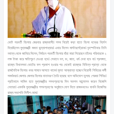
ভোট পরবর্তী হিংসায় জেরবার রাজ্যবাসী। শপথ নিয়েই কড়া হাতে হিংসা বন্ধের নির্দেশ
দিয়েছিলেন মুখ্যমন্ত্রী মমতা বন্দ্যোপাধ্যায়। এবার দিলেন মাস্টারস্ট্রোক। বৃহস্পতিবার তিনি
নবান্ন থেকে জানিয়ে দিলেন, নির্বাচন পরবর্তী হিংসায় যাঁরা মারা গিয়েছেন তাঁদের পরিবারকে ২
লক্ষ টাকা করে ক্ষতিপূরণ দেওয়া হবে। সেখানে দল, বং, জাত, ধর্ম দেখা হবে না। প্রসঙ্গত,
রাজ্যে বিধানসভা ভোটের ফল প্রকাশ হওয়ার পর থেকেই রাজ্যের বিভিন্ন প্রান্ত থেকে
রাজনৈতিক হিংসার খবর সামনে আসতে থাকে। মূলত আক্রান্ত হচ্ছেন বিরোধী শিবিরের কর্মী
সমর্থকরা। জেলায় জেলায় হিংসার বাতাবরণ তৈরি হয়েছে বলে অভিযোগ তুলছে গেরুয়া শিবির।
প্রতিবাদে সামিল হতে মুখ্যমন্ত্রীর শপথগ্রহণের দিন অনশন আন্দোলন করেন বিজেপি
নেতারা। এমনকি মুখ্যমন্ত্রীর শপথগ্রহণের অনুষ্ঠানে যোগ দিতে রাজভবনেও যাননি বিজেপির
রাজ্য সভাপতি দিলীপ ঘোষ।