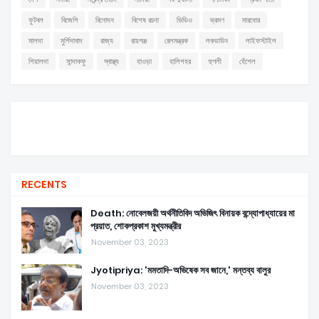
ফুটবল
বিজেপি
বিনোদন
বিশেষ রচনা
ভিডিও
ভ্রমণ
মারধোর
মালদা
মুর্শিদাবাদ
রাজ্য
রায়গঞ্জ
রেলমন্ত্রক
লকডাউন
লাইফস্টাইল
শিয়ালদা
সান্দাকফু
স্বাস্থ্য
হাওড়া
হালিশহর
হুগলী
হেঁশেল
RECENTS
Death: নোবেলজয়ী অর্থনীতিবিদ অভিজিৎ বিনায়ক বন্দ্যোপাধ্যায়ের মা
প্রয়াত, শোকপ্রকাশ মুখ্যমন্ত্রীর
November 03, 2023
Jyotipriya: 'মমতাদি-অভিষেক সব জানে,' মন্তব্য বালুর
November 03, 2023