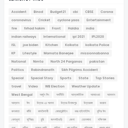
Accident
Binod
Budget21
cbi
CBSE
Corona
coronavirus
Cricket
cyclone yaas
Entertainment
fire
firhad hakim
Front
Haldia
india
indian railways
International
ipl 2021
IPL2020
ISL
joe biden
Kitchen
Kolkata
kolkata Police
KP
Lifestyle
Mamata Banerjee
missionnabanna
National
Nimta
North 24 Parganas
pakistan
Politics
Rabindranath
Sikh Pilgrims Accident
Special
Special Story
Sports
State
Top Stories
travel
Video
WB Election
Weather Update
West Bengal
অর্জুন সিং
অর্থনীতি
আন্তর্জাতিক
আবহাওয়া
আমফান
আম্ফান
ঈদ
উত্তর ২৪ পরগনা
উত্তর দিনাজপুর
উত্তরবঙ্গ
করোনা
কলকাতা
কাঁথি
কালবৈশাখী
কোয়ারেন্টাইন
খবর হাইলাইটস
খুশির ঈদ
খেলাধুলা
ঘূর্ণিঝড়
চুরি
জলপাইগুড়ি
জেলা
তেলেঙ্গানা
দক্ষিণবঙ্গ
দেশ
নদীয়া
নরেন্দ্র মোদি
নাদিয়া
পথ দুর্ঘটনা
পশ্চিমবঙ্গ
প্রথম পাতা