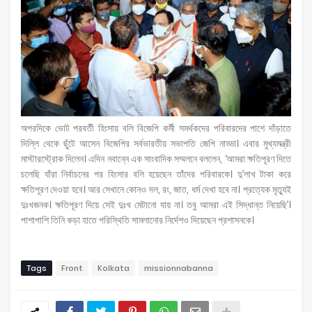
অপরদিকে ভোট পরবর্তী হিংসায় বলি বিজেপি কর্মী সমর্থকদের পরিবারদের পাশে দাঁড়াতে
দিল্লি থেকে ছুঁটে আসেন বিজেপির সর্বভারতীয় সভাপতি জেপি নাড্ডা। এবার মুখ্যমন্ত্রী
মাস্টারস্ট্রোক দিলেন। এদিন নবান্নে এক সাংবাদিক সম্মলনে বললেন, ‘আমরা ক্ষতিপূরণ দিতে
চলেছি যাঁরা নির্বাচনের পর হিংসার বলি হয়েছেন তাঁদের পরিবারকে। দু’‌লাখ টাকা করে
ক্ষতিপূরণ দেওয়া হবে। আর সেখানে কোনও দল, রং, জাত, ধর্ম দেখা হবে না। প্রত্যেক মৃত্যুই
দুঃখজনক। ক্ষতিপূরণ দিয়ে সেই দুঃখ মেটানো যায় না। তবু আমরা এই সিদ্ধান্ত নিয়েছি’।
পাশাপাশি তিনি কড়া হাতে পরিস্থিতি সামলানোর নির্দেশও দিয়েছেন প্রশাসনকে।
Tags
Front
Kolkata
missionnabanna