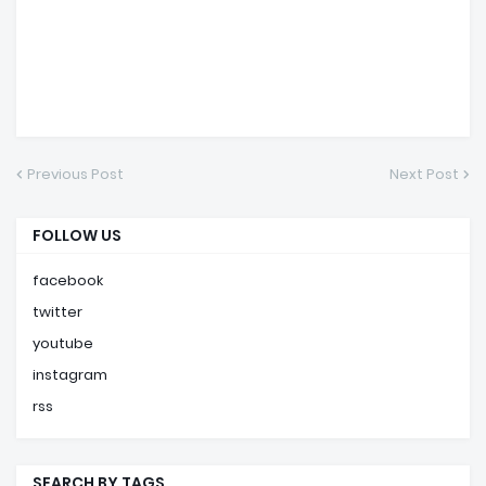
Previous Post
Next Post
FOLLOW US
facebook
twitter
youtube
instagram
rss
SEARCH BY TAGS