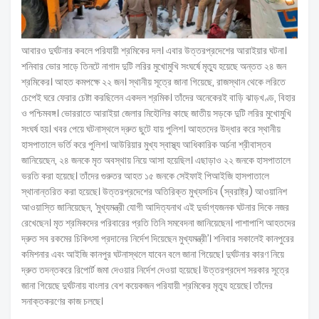
আবারও দুর্ঘটনার কবলে পরিযায়ী শ্রমিকের দল। এবার উত্তরপ্রদেশের আরাইয়ার ঘটনা।
শনিবার ভোর সাড়ে তিনটে নাগাদ দুটি লরির মুখোমুখি সংঘর্ষে মৃত্যু হয়েছে অন্তত ২৪ জন
শ্রমিকের। আহত কমপক্ষে ২২ জন। স্থানীয় সূত্রে জানা গিয়েছে, রাজস্থান থেকে লরিতে
চেপেই ঘরে ফেরার চেষ্টা করছিলেন একদল শ্রমিক। তাঁদের অনেকেরই বাড়ি ঝাড়খণ্ড, বিহার
ও পশ্চিমবঙ্গ। ভোররাতে আরাইয়া জেলার মিহৌলির কাছে জাতীয় সড়কে দুটি লরির মুখোমুখি
সংঘর্ষ হয়। খবর পেয়ে ঘটনাস্থলে দ্রুত ছুটে যায় পুলিশ। আহতদের উদ্ধার করে স্থানীয়
হাসপাতালে ভর্তি করে পুলিশ। আউরিয়ার মুখ্য স্বাস্থ্য আধিকারিক অর্চনা শ্রীবাস্তব
জানিয়েছেন, ২৪ জনকে মৃত অবস্থায় নিয়ে আসা হয়েছিল। এছাড়াও ২২ জনকে হাসপাতালে
ভরতি করা হয়েছে। তাঁদের গুরুতর আহত ১৫ জনকে সেইফাই পিআইজি হাসপাতালে
স্থানান্তরিত করা হয়েছে। উত্তরপ্রদেশের অতিরিক্ত মুখ্যসচিব (স্বরাষ্ট্র) আওয়ানিশ
আওয়াস্তি জানিয়েছেন, ‘মুখ্যমন্ত্রী যোগী আদিত্যনাথ এই দুর্ভাগ্যজনক ঘটনার দিকে নজর
রেখেছেন। মৃত শ্রমিকদের পরিবারের প্রতি তিনি সমবেদনা জানিয়েছেন। পাশাপাশি আহতদের
দ্রুত সব রকমের চিকিৎসা প্রদানের নির্দেশ দিয়েছেন মুখ্যমন্ত্রী’। শনিবার সকালেই কানপুরের
কমিশনার এবং আইজি কানপুর ঘটনাস্থলে যাবেন বলে জানা গিয়েছে। দুর্ঘটনার কারণ নিয়ে
দ্রুত তদন্তকরে রিপোর্ট জমা দেওয়ার নির্দেশ দেওয়া হয়েছে। উত্তরপ্রদেশ সরকার সূত্রে
জানা গিয়েছে দুর্ঘটনায় বাংলার বেশ কয়েকজন পরিযায়ী শ্রমিকের মৃত্যু হয়েছে। তাঁদের
সনাক্তকরণের কাজ চলছে।