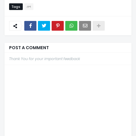
Tags
দেশ
POST A COMMENT
Thank You for your important feedback