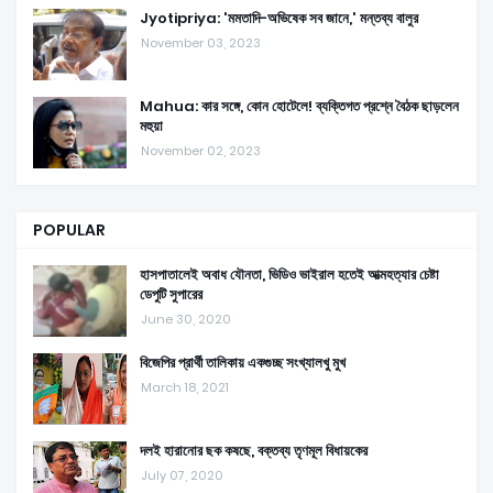
Jyotipriya: 'মমতাদি-অভিষেক সব জানে,' মন্তব্য বালুর
November 03, 2023
Mahua: কার সঙ্গে, কোন হোটেলে! ব্যক্তিগত প্রশ্নে বৈঠক ছাড়লেন
মহুয়া
November 02, 2023
POPULAR
হাসপাতালেই অবাধ যৌনতা, ভিডিও ভাইরাল হতেই আত্মহত্যার চেষ্টা
ডেপুটি সুপারের
June 30, 2020
বিজেপির প্রার্থী তালিকায় একগুচ্ছ সংখ্যালখু মুখ
March 18, 2021
দলই হারানোর ছক কষছে, বক্তব্য তৃণমূল বিধায়কের
July 07, 2020