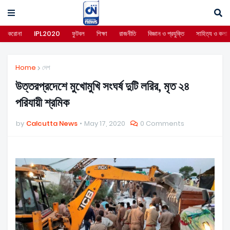
করোনা
IPL2020
ফুটবল
শিক্ষা
রাজনীতি
বিজ্ঞান ও প্রযুক্তি
সাহিত্য ও কলা
Home
দেশ
উত্তরপ্রদেশে মুখোমুখি সংঘর্ষ দুটি লরির, মৃত ২৪
পরিযায়ী শ্রমিক
by
Calcutta News
May 17, 2020
0 Comments