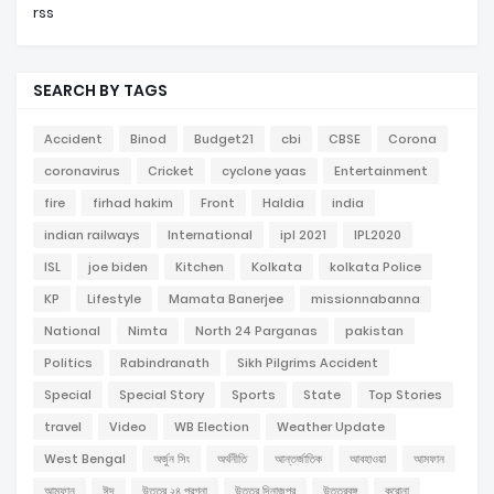
rss
SEARCH BY TAGS
Accident
Binod
Budget21
cbi
CBSE
Corona
coronavirus
Cricket
cyclone yaas
Entertainment
fire
firhad hakim
Front
Haldia
india
indian railways
International
ipl 2021
IPL2020
ISL
joe biden
Kitchen
Kolkata
kolkata Police
KP
Lifestyle
Mamata Banerjee
missionnabanna
National
Nimta
North 24 Parganas
pakistan
Politics
Rabindranath
Sikh Pilgrims Accident
Special
Special Story
Sports
State
Top Stories
travel
Video
WB Election
Weather Update
West Bengal
অর্জুন সিং
অর্থনীতি
আন্তর্জাতিক
আবহাওয়া
আমফান
আম্ফান
ঈদ
উত্তর ২৪ পরগনা
উত্তর দিনাজপুর
উত্তরবঙ্গ
করোনা