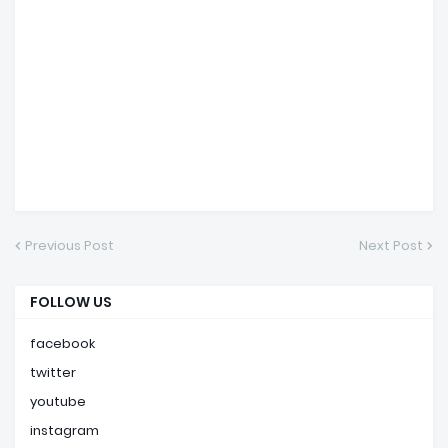
Previous Post
Next Post
FOLLOW US
facebook
twitter
youtube
instagram