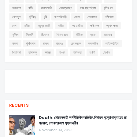
কলকাতা
কাঁথি
কালবৈশাখী
কোয়ারেন্টাইন
খবর হাইলাইটস
খুশির ঈদ
খেলাধুলা
ঘূর্ণিঝড়
চুরি
জলপাইগুড়ি
জেলা
তেলেঙ্গানা
দক্ষিণবঙ্গ
দেশ
নদীয়া
নরেন্দ্র মোদি
নাদিয়া
পথ দুর্ঘটনা
পশ্চিমবঙ্গ
প্রথম পাতা
ফুটবল
বিজেপি
বিনোদন
বিশেষ রচনা
ভিডিও
ভ্রমণ
মারধোর
মালদা
মুর্শিদাবাদ
রাজ্য
রায়গঞ্জ
রেলমন্ত্রক
লকডাউন
লাইফস্টাইল
শিয়ালদা
সান্দাকফু
স্বাস্থ্য
হাওড়া
হালিশহর
হুগলী
হেঁশেল
RECENTS
Death: নোবেলজয়ী অর্থনীতিবিদ অভিজিৎ বিনায়ক বন্দ্যোপাধ্যায়ের মা
প্রয়াত, শোকপ্রকাশ মুখ্যমন্ত্রীর
November 03, 2023