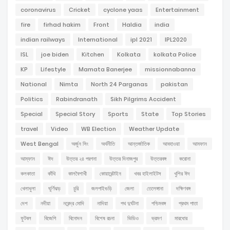
coronavirus
Cricket
cyclone yaas
Entertainment
fire
firhad hakim
Front
Haldia
india
indian railways
International
ipl 2021
IPL2020
ISL
joe biden
Kitchen
Kolkata
kolkata Police
KP
Lifestyle
Mamata Banerjee
missionnabanna
National
Nimta
North 24 Parganas
pakistan
Politics
Rabindranath
Sikh Pilgrims Accident
Special
Special Story
Sports
State
Top Stories
travel
Video
WB Election
Weather Update
West Bengal
অর্জুন সিং
অর্থনীতি
আন্তর্জাতিক
আবহাওয়া
আমফান
আম্ফান
ঈদ
উত্তর ২৪ পরগনা
উত্তর দিনাজপুর
উত্তরবঙ্গ
করোনা
কলকাতা
কাঁথি
কালবৈশাখী
কোয়ারেন্টাইন
খবর হাইলাইটস
খুশির ঈদ
খেলাধুলা
ঘূর্ণিঝড়
চুরি
জলপাইগুড়ি
জেলা
তেলেঙ্গানা
দক্ষিণবঙ্গ
দেশ
নদীয়া
নরেন্দ্র মোদি
নাদিয়া
পথ দুর্ঘটনা
পশ্চিমবঙ্গ
প্রথম পাতা
ফুটবল
বিজেপি
বিনোদন
বিশেষ রচনা
ভিডিও
ভ্রমণ
মারধোর