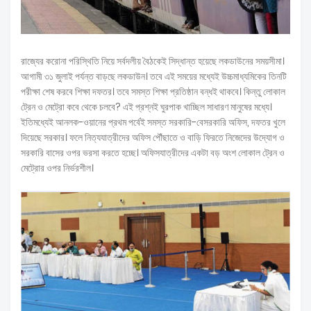
রাজ্যের করোনা পরিস্থিতি নিয়ে সর্বদলীয় বৈঠকেই সিদ্ধান্ত হয়েছে লকডাউনের সময়সীমা।
আগামী ৩১ জুলাই পর্যন্ত বাড়ছে লকডাউন। তবে এই সময়ের মধ্যেই উচ্চমাধ্যমিকের তিনটি
পরীক্ষা শেষ করবে শিক্ষা দফতর। তবে সমস্ত শিক্ষা প্রতিষ্ঠান বন্ধই থাকবে। কিন্তু লোকাল
ট্রেন ও মেট্রো কবে থেকে চলবে? এই প্রশ্নই ঘুরপাক খাচ্ছিল সাধারণ মানুষের মধ্যে।
ইতিমধ্যেই আনলক-ওয়ানের প্রথম পর্বেই সমস্ত সরকারি-বেসরকারি অফিস, দফতর খুলে
দিয়েছে সরকার। ফলে নিত্যযাত্রীদের অফিস পৌঁছাতে ও বাড়ি ফিরতে নিজেদের উদ্যোগ ও
সরকারি বাসের ওপর ভরসা করতে হচ্ছে। অফিসযাত্রীদের একটা বড় অংশ লোকাল ট্রেন ও
মেট্রোর ওপর নির্ভরশীল।