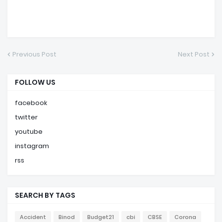
Previous Post
Next Post
FOLLOW US
facebook
twitter
youtube
instagram
rss
SEARCH BY TAGS
Accident
Binod
Budget21
cbi
CBSE
Corona