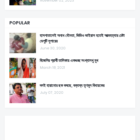
November 02, 2023
POPULAR
হাসপাতালেই অবাধ যৌনতা, ভিডিও ভাইরাল হতেই আত্মহত্যার চেষ্টা
ডেপুটি সুপারের
June 30, 2020
বিজেপির প্রার্থী তালিকায় একগুচ্ছ সংখ্যালখু মুখ
March 18, 2021
দলই হারানোর ছক কষছে, বক্তব্য তৃণমূল বিধায়কের
July 07, 2020