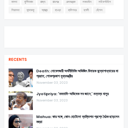
মালদা
মুর্শিদাবাদ
রাজ্য
রায়গঞ্জ
রেলমন্ত্রক
লকডাউন
লাইফস্টাইল
শিয়ালদা
সান্দাকফু
স্বাস্থ্য
হাওড়া
হালিশহর
হুগলী
হেঁশেল
RECENTS
Death: নোবেলজয়ী অর্থনীতিবিদ অভিজিৎ বিনায়ক বন্দ্যোপাধ্যায়ের মা
প্রয়াত, শোকপ্রকাশ মুখ্যমন্ত্রীর
November 03, 2023
Jyotipriya: 'মমতাদি-অভিষেক সব জানে,' মন্তব্য বালুর
November 03, 2023
Mahua: কার সঙ্গে, কোন হোটেলে! ব্যক্তিগত প্রশ্নে বৈঠক ছাড়লেন
মহুয়া