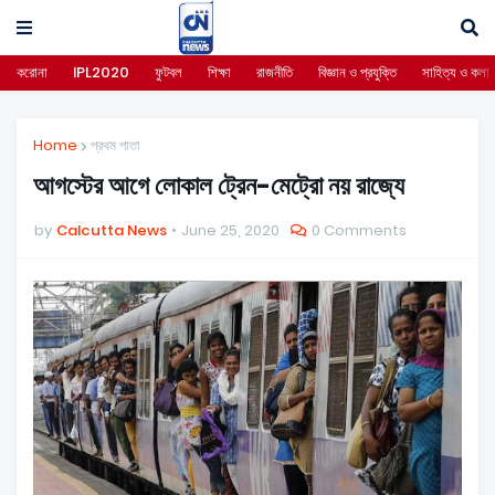
করোনা
IPL2020
ফুটবল
শিক্ষা
রাজনীতি
বিজ্ঞান ও প্রযুক্তি
সাহিত্য ও কলা
Home
প্রথম পাতা
আগস্টের আগে লোকাল ট্রেন-মেট্রো নয় রাজ্যে
by
Calcutta News
June 25, 2020
0 Comments