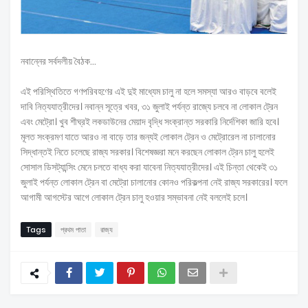
নবান্নের সর্বদলীয় বৈঠক…
এই পরিস্থিতিতে গণপরিবহণের এই দুই মাধ্যেম চালু না হলে সমস্যা আরও বাড়বে বলেই
দাবি নিত্যযাত্রীদের। নবান্ন সূত্রে খবর, ৩১ জুলাই পর্যন্ত রাজ্যে চলবে না লোকাল ট্রেন
এবং মেট্রো। খুব শীঘ্রই লকডাউনের মেয়াদ বৃদ্ধি সংক্রান্ত সরকারি নির্দেশিকা জারি হবে।
মূলত সংক্রমণ যাতে আরও না বাড়ে তার জন্যই লোকাল ট্রেন ও মেট্রোরেল না চালানোর
সিদ্ধান্তই নিতে চলেছে রাজ্য সরকার। বিশেষজ্ঞরা মনে করছেন লোকাল ট্রেন চালু হলেই
সোসাল ডিসট্যান্সিং মেনে চলতে বাধ্য করা যাবেনা নিত্যযাত্রীদের। এই চিন্তা থেকেই ৩১
জুলাই পর্যন্ত লোকাল ট্রেন বা মেট্রো চালানোর কোনও পরিকল্পনা নেই রাজ্য সরকারের। ফলে
আগামী আগস্টের আগে লোকাল ট্রেন চালু হওয়ার সম্ভাবনা নেই বললেই চলে।
Tags
প্রথম পাতা
রাজ্য