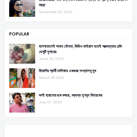
মহুয়া
November 02, 2023
POPULAR
হাসপাতালেই অবাধ যৌনতা, ভিডিও ভাইরাল হতেই আত্মহত্যার চেষ্টা
ডেপুটি সুপারের
June 30, 2020
বিজেপির প্রার্থী তালিকায় একগুচ্ছ সংখ্যালখু মুখ
March 18, 2021
দলই হারানোর ছক কষছে, বক্তব্য তৃণমূল বিধায়কের
July 07, 2020