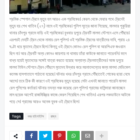
শ্রমিক স্পেশাল ট্রেনে মৃত্যু হল আরও এক শ্রমিকের। কেরল থেকে ফেরার পথে ট্রেনেই
মৃত্যু হয় শেখ খাতিব (২৭) নামে ওই শ্রমিকের। পুলিশ সূত্রে জানা গিয়েছে, মালদার পুকুরিয়া
থানার চাঁদপুর গ্রামে বাড়ি ওই শ্রমিকের। বুধবার দুপুরে ট্রেনটি মালদা স্টেশনে এসে পৌঁছায়।
এরপরই দেহটি ট্রেন থেকে নামায় রেল পুলিশ। ওই শ্রমিক ট্রেনের যাত্রীদের দাবি, প্রায় ২৪
ঘণ্টা ধরে মৃতদেহ ট্রেনে ছিল। কিন্তু ওই ট্রেনে কোনও রেল পুলিশ বা আরপিএফ জওয়ান
ছিল না। আর ট্রেনটি অন্য কোনও জায়গায় না থামায় তাঁরা কাউকে জানাতে পারেননি। ফলে
বাধ্য হয়েই মৃতদেহের সঙ্গেই যাত্রা করতে হয়েছে অন্যান্য ট্রেনযাত্রীদের। আজ দুপুরে
মালদা টাউন স্টেশনে ট্রেন পৌঁছলে মৃতদেহ উদ্ধার করে ময়নাতদন্তের জন্য মালদা মেডিকেল
কলেজ হাসপাতালে পাঠানো হয়েছে। ঘটনার খবর চাঁদপুর গ্রামে পৌঁছাতেই শোকের ছায়া নেমে
আসে। তবে ঠিক কী কারণে ওই শ্রমিকের মৃত্যু হয়েছে সেটা এখনই জানাতে পারেনি মালদা
রেল পুলিশের কর্তারা। ঘটনার তদন্ত শুরু করেছে রেল পুলিশ। গ্রামের বাসিন্দারা জানাচ্ছেন
মাস ছয়েক আগেই রাজমিস্ত্রির কাজে কেরল গিয়েছিল শেখ খাতিব। এরপর লকডাউনে আটকে
পড়ে সে। গ্রামের আরও অনেক যুবক ওই ট্রেনে ছিল।
Tags
খবর হাইলাইটস
রাজ্য