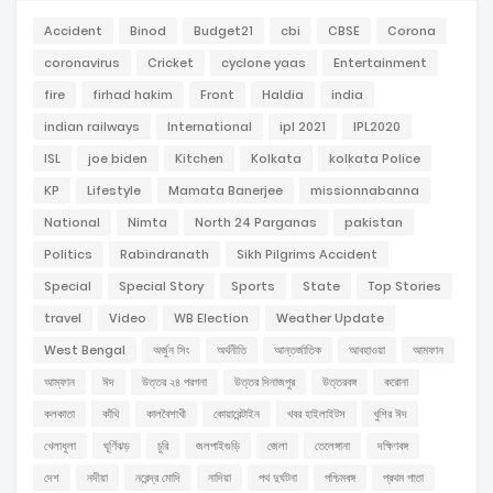
Accident
Binod
Budget21
cbi
CBSE
Corona
coronavirus
Cricket
cyclone yaas
Entertainment
fire
firhad hakim
Front
Haldia
india
indian railways
International
ipl 2021
IPL2020
ISL
joe biden
Kitchen
Kolkata
kolkata Police
KP
Lifestyle
Mamata Banerjee
missionnabanna
National
Nimta
North 24 Parganas
pakistan
Politics
Rabindranath
Sikh Pilgrims Accident
Special
Special Story
Sports
State
Top Stories
travel
Video
WB Election
Weather Update
West Bengal
অর্জুন সিং
অর্থনীতি
আন্তর্জাতিক
আবহাওয়া
আমফান
আম্ফান
ঈদ
উত্তর ২৪ পরগনা
উত্তর দিনাজপুর
উত্তরবঙ্গ
করোনা
কলকাতা
কাঁথি
কালবৈশাখী
কোয়ারেন্টাইন
খবর হাইলাইটস
খুশির ঈদ
খেলাধুলা
ঘূর্ণিঝড়
চুরি
জলপাইগুড়ি
জেলা
তেলেঙ্গানা
দক্ষিণবঙ্গ
দেশ
নদীয়া
নরেন্দ্র মোদি
নাদিয়া
পথ দুর্ঘটনা
পশ্চিমবঙ্গ
প্রথম পাতা