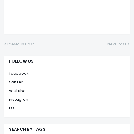
Previous Post
Next Post
FOLLOW US
facebook
twitter
youtube
instagram
rss
SEARCH BY TAGS