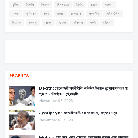
ফুটবল
বিজেপি
বিনোদন
বিশেষ রচনা
ভিডিও
ভ্রমণ
মারধোর
মালদা
মুর্শিদাবাদ
রাজ্য
রায়গঞ্জ
রেলমন্ত্রক
লকডাউন
লাইফস্টাইল
শিয়ালদা
সান্দাকফু
স্বাস্থ্য
হাওড়া
হালিশহর
হুগলী
হেঁশেল
RECENTS
Death: নোবেলজয়ী অর্থনীতিবিদ অভিজিৎ বিনায়ক বন্দ্যোপাধ্যায়ের মা
প্রয়াত, শোকপ্রকাশ মুখ্যমন্ত্রীর
November 03, 2023
Jyotipriya: 'মমতাদি-অভিষেক সব জানে,' মন্তব্য বালুর
November 03, 2023
Mahua: কার সঙ্গে, কোন হোটেলে! ব্যক্তিগত প্রশ্নে বৈঠক ছাড়লেন