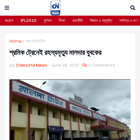
করোনা
IPL2020
ফুটবল
শিক্ষা
রাজনীতি
বিজ্ঞান ও প্রযুক্তি
সাহিত্য ও কলা
Home
খবর হাইলাইটস
শ্রমিক ট্রেনেই রহস্যমৃত্যু মালদার যুবকের
by
Calcutta News
June 09, 2020
0 Comments