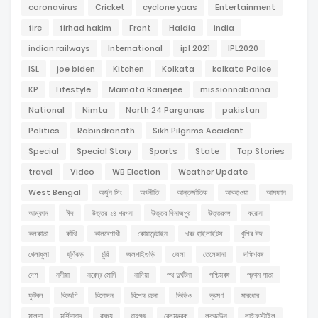
coronavirus
Cricket
cyclone yaas
Entertainment
fire
firhad hakim
Front
Haldia
india
indian railways
International
ipl 2021
IPL2020
ISL
joe biden
Kitchen
Kolkata
kolkata Police
KP
Lifestyle
Mamata Banerjee
missionnabanna
National
Nimta
North 24 Parganas
pakistan
Politics
Rabindranath
Sikh Pilgrims Accident
Special
Special Story
Sports
State
Top Stories
travel
Video
WB Election
Weather Update
West Bengal
অর্জুন সিং
অর্থনীতি
আন্তর্জাতিক
আবহাওয়া
আমফান
আম্ফান
ঈদ
উত্তর ২৪ পরগনা
উত্তর দিনাজপুর
উত্তরবঙ্গ
করোনা
কলকাতা
কাঁথি
কালবৈশাখী
কোয়ারেন্টাইন
খবর হাইলাইটস
খুশির ঈদ
খেলাধুলা
ঘূর্ণিঝড়
চুরি
জলপাইগুড়ি
জেলা
তেলেঙ্গানা
দক্ষিণবঙ্গ
দেশ
নদীয়া
নরেন্দ্র মোদি
নাদিয়া
পথ দুর্ঘটনা
পশ্চিমবঙ্গ
প্রথম পাতা
ফুটবল
বিজেপি
বিনোদন
বিশেষ রচনা
ভিডিও
ভ্রমণ
মারধোর
মালদা
মুর্শিদাবাদ
রাজ্য
রায়গঞ্জ
রেলমন্ত্রক
লকডাউন
লাইফস্টাইল