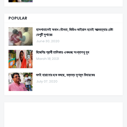
POPULAR
হাসপাতালেই অবাধ যৌনতা, ভিডিও ভাইরাল হতেই আত্মহত্যার চেষ্টা
ডেপুটি সুপারের
June 30, 2020
বিজেপির প্রার্থী তালিকায় একগুচ্ছ সংখ্যালখু মুখ
March 18, 2021
দলই হারানোর ছক কষছে, বক্তব্য তৃণমূল বিধায়কের
July 07, 2020