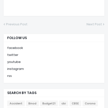
Previous Post
Next Post
FOLLOW US
facebook
twitter
youtube
instagram
rss
SEARCH BY TAGS
Accident
Binod
Budget21
cbi
CBSE
Corona