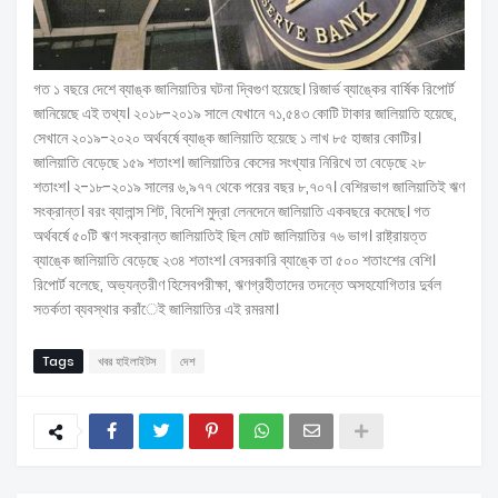
গত ১ বছরে দেশে ব্যাঙ্ক জালিয়াতির ঘটনা দ্বিগুণ হয়েছে। রিজার্ভ ব্যাঙ্কের বার্ষিক রিপোর্ট
জানিয়েছে এই তথ্য। ২০১৮-২০১৯ সালে যেখানে ৭১,৫৪৩ কোটি টাকার জালিয়াতি হয়েছে,
সেখানে ২০১৯-২০২০ অর্থবর্ষে ব্যাঙ্ক জালিয়াতি হয়েছে ১ লাখ ৮৫ হাজার কোটির।
জালিয়াতি বেড়েছে ১৫৯ শতাংশ। জালিয়াতির কেসের সংখ্যার নিরিখে তা বেড়েছে ২৮
শতাংশ। ২-১৮-২০১৯ সালের ৬,৯৭৭ থেকে পরের বছর ৮,৭০৭। বেশিরভাগ জালিয়াতিই ঋণ
সংক্রান্ত। বরং ব্যালান্স শিট, বিদেশি মুদ্রা লেনদেনে জালিয়াতি একবছরে কমেছে। গত
অর্থবর্ষে ৫০টি ঋণ সংক্রান্ত জালিয়াতিই ছিল মোট জালিয়াতির ৭৬ ভাগ। রাষ্ট্রায়ত্ত
ব্যাঙ্কে জালিয়াতি বেড়েছে ২৩৪ শতাংশ। বেসরকারি ব্যাঙ্কে তা ৫০০ শতাংশের বেশি।
রিপোর্ট বলেছে, অভ্যন্তরীণ হিসেবপরীক্ষা, ঋণগ্রহীতাদের তদন্তে অসহযোগিতার দুর্বল
সতর্কতা ব্যবস্থার করাঁেই জালিয়াতির এই রমরমা।
Tags
খবর হাইলাইটস
দেশ