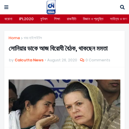
করোনা
IPL2020
ফুটবল
শিক্ষা
রাজনীতি
বিজ্ঞান ও প্রযুক্তি
সাহিত্য ও কলা
Home
খবর হাইলাইটস
সোনিয়ার ডাকে আজ বিরোধী বৈঠক, থাকছেন মমতা
by
Calcutta News
August 26, 2020
0 Comments