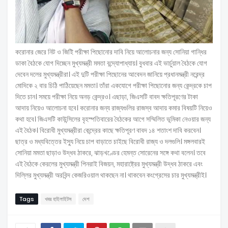
করোনার জেরে নিট ও জিইি পরীক্ষা পিছোনোর দাবি নিয়ে আলোচনার জন্য সোনিয়া গান্ধির
ডাকা বৈঠকে যোগ দিচ্ছেন মুখ্যমন্ত্রী মমতা বন্দ্যোপাধ্যায়। বুধবার এই ভার্চুয়াল বৈঠকে যোগ
দেবেন দলের মুখ্যমন্ত্রীরা। এই দুটি পরীক্ষা পিছোনের আবেদন জানিয়ে প্রধানমন্ত্রী নরেন্দ্র
মোদিকে ২ বার চিঠি পাঠিয়েছেন মমতা। তাঁরা একযোগে পরীক্ষা পিছোনোর জন্য কেন্দ্রকে চাপ
দিতে চান। সময়ে পরীক্ষা নিয়ে অনড় কেন্দ্রও। এছাড়া, জিএসটি বাবদ ক্ষতিপূরণের টাকা
আদায় নিয়েও আলোচনা হবে। করোনার জন্য রাজ্যগুলির রাজস্ব আদায় কমার বিষয়টি নিয়েও
কথা হবে। জিএসটি কাউন্সিলের বৃহস্পতিবারের বৈঠকের আগে সম্মিলিত ভূমিকা নেওয়ার জন্য
এই বৈঠক। বিরোধী মুখ্যমন্ত্রীরা কেন্দ্রের কাছে ক্ষতিপূরণ বাবদ ১৪ শতাংশ দাবি করবেন।
ছাত্র ও মধ্যবিত্তের ইস্যু নিয়ে চাপ বাড়াতে চাইছে বিরোধী রাজ্য ও দলগুলি। মঙ্গলবারই
সোনিয়া মমতা ছাড়াও উদ্ধব ঠাকরে, ঝাড়খণ্ডের হেমন্ত সোরেনের সঙ্গে কথা বলেন। তবে
এই বৈঠকে কেরলের মুখ্যমন্ত্রী পিনরাই বিজয়ন, মহারাষ্ট্রের মুখ্যমন্ত্রী উদ্ধব ঠাকরে এবং
দিল্লির মুখ্যমন্ত্রী অরবিন্দ কেজরিওয়াল থাকছেন না। থাকবেন কংগ্রেসের চার মুখ্যমন্ত্রীই।
Tags
খবর হাইলাইটস
দেশ