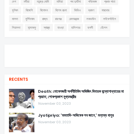
দেশ
নদীয়া
নরেন্দ্র মোদি
নাদিয়া
পথ দুর্ঘটনা
পশ্চিমবঙ্গ
প্রথম পাতা
ফুটবল
বিজেপি
বিনোদন
বিশেষ রচনা
ভিডিও
ভ্রমণ
মারধোর
মালদা
মুর্শিদাবাদ
রাজ্য
রায়গঞ্জ
রেলমন্ত্রক
লকডাউন
লাইফস্টাইল
শিয়ালদা
সান্দাকফু
স্বাস্থ্য
হাওড়া
হালিশহর
হুগলী
হেঁশেল
RECENTS
Death: নোবেলজয়ী অর্থনীতিবিদ অভিজিৎ বিনায়ক বন্দ্যোপাধ্যায়ের মা
প্রয়াত, শোকপ্রকাশ মুখ্যমন্ত্রীর
November 03, 2023
Jyotipriya: 'মমতাদি-অভিষেক সব জানে,' মন্তব্য বালুর
November 03, 2023