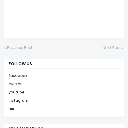
Previous Post
Next Post
FOLLOW US
facebook
twitter
youtube
instagram
rss