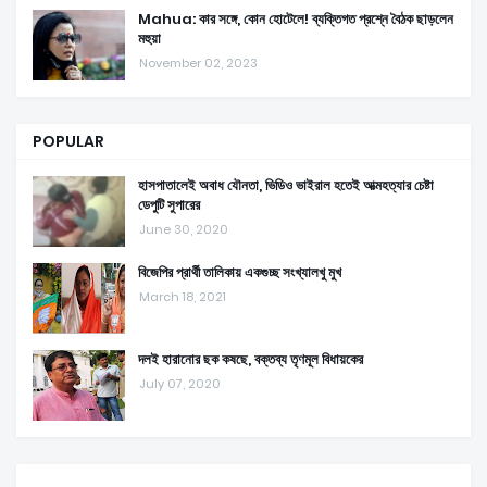
Mahua: কার সঙ্গে, কোন হোটেলে! ব্যক্তিগত প্রশ্নে বৈঠক ছাড়লেন
মহুয়া
November 02, 2023
POPULAR
হাসপাতালেই অবাধ যৌনতা, ভিডিও ভাইরাল হতেই আত্মহত্যার চেষ্টা
ডেপুটি সুপারের
June 30, 2020
বিজেপির প্রার্থী তালিকায় একগুচ্ছ সংখ্যালখু মুখ
March 18, 2021
দলই হারানোর ছক কষছে, বক্তব্য তৃণমূল বিধায়কের
July 07, 2020