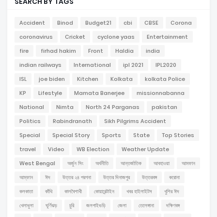
SEARCH BY TAGS
Accident
Binod
Budget21
cbi
CBSE
Corona
coronavirus
Cricket
cyclone yaas
Entertainment
fire
firhad hakim
Front
Haldia
india
indian railways
International
ipl 2021
IPL2020
ISL
joe biden
Kitchen
Kolkata
kolkata Police
KP
Lifestyle
Mamata Banerjee
missionnabanna
National
Nimta
North 24 Parganas
pakistan
Politics
Rabindranath
Sikh Pilgrims Accident
Special
Special Story
Sports
State
Top Stories
travel
Video
WB Election
Weather Update
West Bengal
অর্জুন সিং
অর্থনীতি
আন্তর্জাতিক
আবহাওয়া
আমফান
আম্ফান
ঈদ
উত্তর ২৪ পরগনা
উত্তর দিনাজপুর
উত্তরবঙ্গ
করোনা
কলকাতা
কাঁথি
কালবৈশাখী
কোয়ারেন্টাইন
খবর হাইলাইটস
খুশির ঈদ
খেলাধুলা
ঘূর্ণিঝড়
চুরি
জলপাইগুড়ি
জেলা
তেলেঙ্গানা
দক্ষিণবঙ্গ