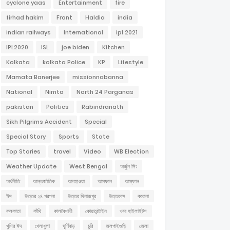
cyclone yaas
Entertainment
fire
firhad hakim
Front
Haldia
india
indian railways
International
ipl 2021
IPL2020
ISL
joe biden
Kitchen
Kolkata
kolkata Police
KP
Lifestyle
Mamata Banerjee
missionnabanna
National
Nimta
North 24 Parganas
pakistan
Politics
Rabindranath
Sikh Pilgrims Accident
Special
Special Story
Sports
State
Top Stories
travel
Video
WB Election
Weather Update
West Bengal
অর্জুন সিং
অর্থনীতি
আন্তর্জাতিক
আবহাওয়া
আমফান
আম্ফান
ঈদ
উত্তর ২৪ পরগনা
উত্তর দিনাজপুর
উত্তরবঙ্গ
করোনা
কলকাতা
কাঁথি
কালবৈশাখী
কোয়ারেন্টাইন
খবর হাইলাইটস
খুশির ঈদ
খেলাধুলা
ঘূর্ণিঝড়
চুরি
জলপাইগুড়ি
জেলা