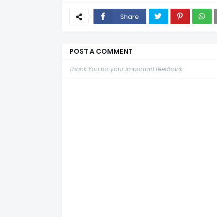
Share
POST A COMMENT
Thank You for your important feedback