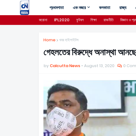
প্রথমপাতা
এক নজরে
কলকাতা
রাজ্য
করোনা
IPL2020
ফুটবল
শিক্ষা
রাজনীতি
বিজ্ঞান ও প্রয
Home
খবর হাইলাইটস
গেহলতের বিরুদ্ধে অনাস্থা আনছে
by
Calcutta News
August 13, 2020
0 Co