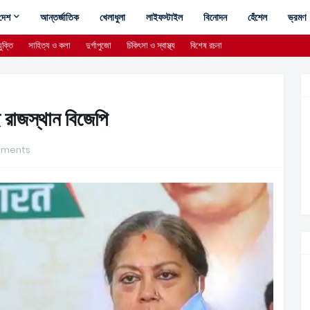
দেশ
আন্তর্জাতিক
খেলাধুলা
লাইফস্টাইল
বিনোদন
হেঁশেল
ভ্রমণ
ুক্তি
সাহিত্য ও কলা
দুর্গাপুজো
চিকিৎসা ও স্বাস্থ্য
বিশেষ রচনা
 রাজস্থান বিজেপি
mments