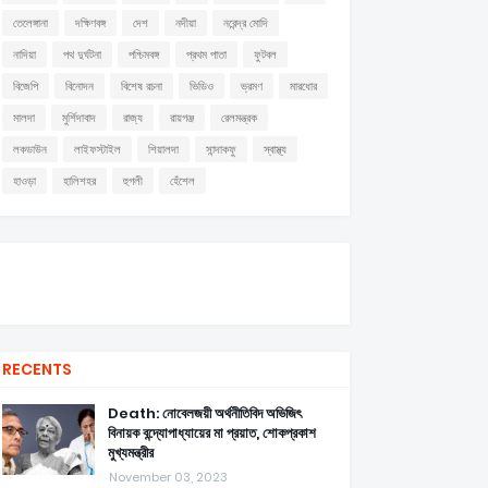
তেলেঙ্গানা
দক্ষিণবঙ্গ
দেশ
নদীয়া
নরেন্দ্র মোদি
নাদিয়া
পথ দুর্ঘটনা
পশ্চিমবঙ্গ
প্রথম পাতা
ফুটবল
বিজেপি
বিনোদন
বিশেষ রচনা
ভিডিও
ভ্রমণ
মারধোর
মালদা
মুর্শিদাবাদ
রাজ্য
রায়গঞ্জ
রেলমন্ত্রক
লকডাউন
লাইফস্টাইল
শিয়ালদা
সান্দাকফু
স্বাস্থ্য
হাওড়া
হালিশহর
হুগলী
হেঁশেল
RECENTS
Death: নোবেলজয়ী অর্থনীতিবিদ অভিজিৎ
বিনায়ক বন্দ্যোপাধ্যায়ের মা প্রয়াত, শোকপ্রকাশ
মুখ্যমন্ত্রীর
November 03, 2023