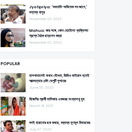
Jyotipriya: 'মমতাদি-অভিষেক সব জানে,'
মন্তব্য বালুর
November 03, 2023
Mahua: কার সঙ্গে, কোন হোটেলে! ব্যক্তিগত
প্রশ্নে বৈঠক ছাড়লেন মহুয়া
November 02, 2023
POPULAR
হাসপাতালেই অবাধ যৌনতা, ভিডিও ভাইরাল হতেই
আত্মহত্যার চেষ্টা ডেপুটি সুপারের
June 30, 2020
বিজেপির প্রার্থী তালিকায় একগুচ্ছ সংখ্যালখু মুখ
March 18, 2021
দলই হারানোর ছক কষছে, বক্তব্য তৃণমূল বিধায়কের
July 07, 2020