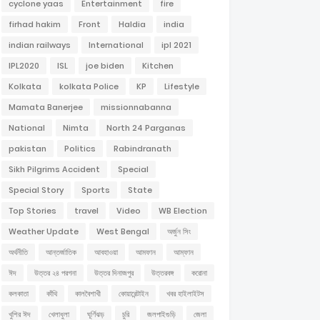
cyclone yaas
Entertainment
fire
firhad hakim
Front
Haldia
india
indian railways
International
ipl 2021
IPL2020
ISL
joe biden
Kitchen
Kolkata
kolkata Police
KP
Lifestyle
Mamata Banerjee
missionnabanna
National
Nimta
North 24 Parganas
pakistan
Politics
Rabindranath
Sikh Pilgrims Accident
Special
Special Story
Sports
State
Top Stories
travel
Video
WB Election
Weather Update
West Bengal
অর্জুন সিং
অর্থনীতি
আন্তর্জাতিক
আবহাওয়া
আমফান
আম্ফান
ঈদ
উত্তর ২৪ পরগনা
উত্তর দিনাজপুর
উত্তরবঙ্গ
করোনা
কলকাতা
কাঁথি
কালবৈশাখী
কোয়ারেন্টাইন
খবর হাইলাইটস
খুশির ঈদ
খেলাধুলা
ঘূর্ণিঝড়
চুরি
জলপাইগুড়ি
জেলা