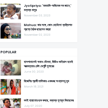
Jyotipriya: 'মমতাদি-অভিষেক সব জানে,'
মন্তব্য বালুর
November 03, 2023
Mahua: কার সঙ্গে, কোন হোটেলে! ব্যক্তিগত
প্রশ্নে বৈঠক ছাড়লেন মহুয়া
November 02, 2023
POPULAR
হাসপাতালেই অবাধ যৌনতা, ভিডিও ভাইরাল হতেই
আত্মহত্যার চেষ্টা ডেপুটি সুপারের
June 30, 2020
বিজেপির প্রার্থী তালিকায় একগুচ্ছ সংখ্যালখু মুখ
March 18, 2021
দলই হারানোর ছক কষছে, বক্তব্য তৃণমূল বিধায়কের
July 07, 2020