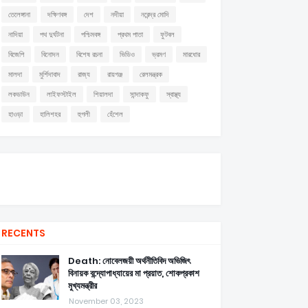
তেলেঙ্গানা
দক্ষিণবঙ্গ
দেশ
নদীয়া
নরেন্দ্র মোদি
নাদিয়া
পথ দুর্ঘটনা
পশ্চিমবঙ্গ
প্রথম পাতা
ফুটবল
বিজেপি
বিনোদন
বিশেষ রচনা
ভিডিও
ভ্রমণ
মারধোর
মালদা
মুর্শিদাবাদ
রাজ্য
রায়গঞ্জ
রেলমন্ত্রক
লকডাউন
লাইফস্টাইল
শিয়ালদা
সান্দাকফু
স্বাস্থ্য
হাওড়া
হালিশহর
হুগলী
হেঁশেল
RECENTS
Death: নোবেলজয়ী অর্থনীতিবিদ অভিজিৎ
বিনায়ক বন্দ্যোপাধ্যায়ের মা প্রয়াত, শোকপ্রকাশ
মুখ্যমন্ত্রীর
November 03, 2023