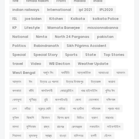
fire
firhad hakim
Front
Haldia
india
indian railways
International
ipl 2021
IPL2020
ISL
joe biden
Kitchen
Kolkata
kolkata Police
KP
Lifestyle
Mamata Banerjee
missionnabanna
National
Nimta
North 24 Parganas
pakistan
Politics
Rabindranath
Sikh Pilgrims Accident
Special
Special Story
Sports
State
Top Stories
travel
Video
WB Election
Weather Update
West Bengal
অর্জুন সিং
অর্থনীতি
আন্তর্জাতিক
আবহাওয়া
আমফান
আম্ফান
ঈদ
উত্তর ২৪ পরগনা
উত্তর দিনাজপুর
উত্তরবঙ্গ
করোনা
কলকাতা
কাঁথি
কালবৈশাখী
কোয়ারেন্টাইন
খবর হাইলাইটস
খুশির ঈদ
খেলাধুলা
ঘূর্ণিঝড়
চুরি
জলপাইগুড়ি
জেলা
তেলেঙ্গানা
দক্ষিণবঙ্গ
দেশ
নদীয়া
নরেন্দ্র মোদি
নাদিয়া
পথ দুর্ঘটনা
পশ্চিমবঙ্গ
প্রথম পাতা
ফুটবল
বিজেপি
বিনোদন
বিশেষ রচনা
ভিডিও
ভ্রমণ
মারধোর
মালদা
মুর্শিদাবাদ
রাজ্য
রায়গঞ্জ
রেলমন্ত্রক
লকডাউন
লাইফস্টাইল
শিয়ালদা
সান্দাকফু
স্বাস্থ্য
হাওড়া
হালিশহর
হুগলী
হেঁশেল