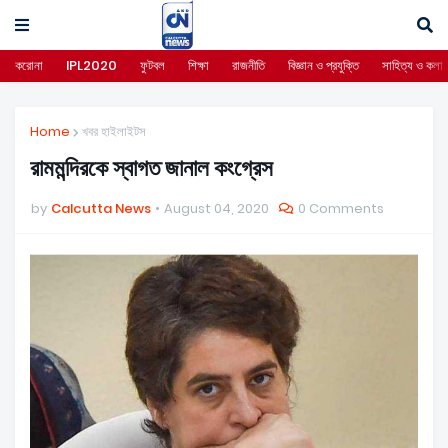
করোনা
IPL2020
ফুটবল
শিক্ষা
রাজনীতি
বিজ্ঞান ও প্রযুক্তি
সাহিত্য ও কলা
Home
খবর হাইলাইটস
রামমন্দিরকে স্বাগত জানাল কংগ্রেস
by
Calcutta News
August 04, 2020
0 Comments