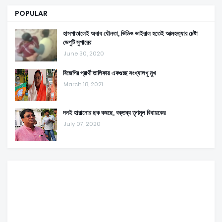
POPULAR
হাসপাতালেই অবাধ যৌনতা, ভিডিও ভাইরাল হতেই আত্মহত্যার চেষ্টা
ডেপুটি সুপারের
June 30, 2020
বিজেপির প্রার্থী তালিকায় একগুচ্ছ সংখ্যালখু মুখ
March 18, 2021
দলই হারানোর ছক কষছে, বক্তব্য তৃণমূল বিধায়কের
July 07, 2020