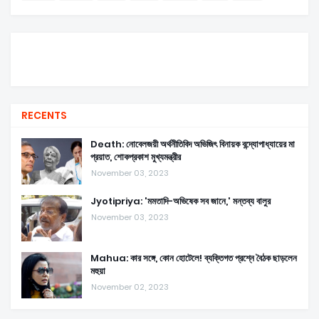
RECENTS
Death: নোবেলজয়ী অর্থনীতিবিদ অভিজিৎ বিনায়ক বন্দ্যোপাধ্যায়ের মা
প্রয়াত, শোকপ্রকাশ মুখ্যমন্ত্রীর
November 03, 2023
Jyotipriya: 'মমতাদি-অভিষেক সব জানে,' মন্তব্য বালুর
November 03, 2023
Mahua: কার সঙ্গে, কোন হোটেলে! ব্যক্তিগত প্রশ্নে বৈঠক ছাড়লেন
মহুয়া
November 02, 2023