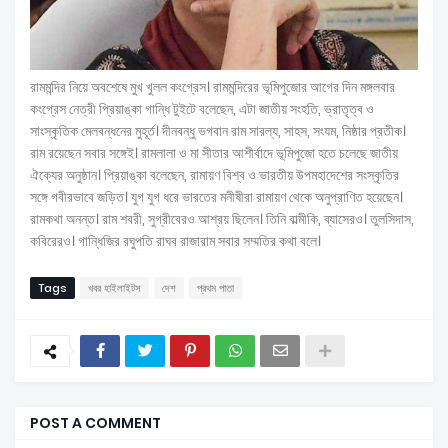
রামমন্দির নিয়ে অবশেষে মুখ খুলল কংগ্রেস। রামমন্দিরের ভূমিপুজোর আগের দিন মঙ্গলবার
কংগ্রেস নেত্রী প্রিয়াঙ্কা গান্ধি টুইটে বলেছেন, এটা জাতীয় সংহতি, ভ্রাতৃত্ব ও
সাংস্কৃতিক মেলবন্ধনের মুহূর্ত। দীনবন্ধু ভগবান রাম সারল্য, সাহস, সংযম, নিষ্ঠার প্রতীক।
রাম রয়েছেন সবার সঙ্গেই। রামলালা ও মা সীতার আশীর্বাদে ভূমিপুজো হতে চলেছে জাতীয়
ঐক্যের অনুষ্ঠান। প্রিয়াঙ্কা বলেছেন, রামায়ণ বিশ্ব ও ভারতীয় উপমহাদেশের সংস্কৃতির
সঙ্গে গবীরভাবে জড়িত। যুগ যুগ ধরে ভারতের মনীষীরা রামায়ণ থেকে অনুপ্রাণিত হয়েছেন।
রামকথা অনন্ত। রাম শবরী, সুগ্রীবেরও আশ্রয় ছিলেন। তিনি বাল্মীকি, ব্যাসেরও। তুলসিদাস,
কবিরেরও। গান্ধিজির রঘুপতি রাঘব রাজারাম সবার সম্মতির কথা বলে।
Tags
খবর হাইলাইটস
দেশ
প্রথম পাতা
POST A COMMENT