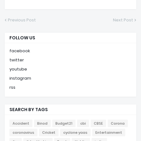
Previous Post
Next Post
FOLLOW US
facebook
twitter
youtube
instagram
rss
SEARCH BY TAGS
Accident
Binod
Budget21
cbi
CBSE
Corona
coronavirus
Cricket
cyclone yaas
Entertainment