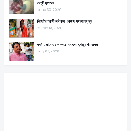
ডেপুটি সুপারের
June 30, 2020
বিজেপির প্রার্থী তালিকায় একগুচ্ছ সংখ্যালখু মুখ
March 18, 2021
দলই হারানোর ছক কষছে, বক্তব্য তৃণমূল বিধায়কের
July 07, 2020