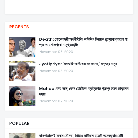
RECENTS
Death: নোবেলজয়ী অর্থনীতিবিদ অভিজিৎ বিনায়ক বন্দ্যোপাধ্যায়ের মা
প্রয়াত, শোকপ্রকাশ মুখ্যমন্ত্রীর
November 03, 2023
Jyotipriya: 'মমতাদি-অভিষেক সব জানে,' মন্তব্য বালুর
November 03, 2023
Mahua: কার সঙ্গে, কোন হোটেলে! ব্যক্তিগত প্রশ্নে বৈঠক ছাড়লেন
মহুয়া
November 02, 2023
POPULAR
হাসপাতালেই অবাধ যৌনতা, ভিডিও ভাইরাল হতেই আত্মহত্যার চেষ্টা