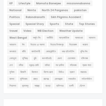
KP
Lifestyle
Mamata Banerjee
missionnabanna
National
Nimta
North 24 Parganas
pakistan
Politics
Rabindranath
Sikh Pilgrims Accident
Special
Special Story
Sports
State
Top Stories
travel
Video
WB Election
Weather Update
West Bengal
অর্জুন সিং
অর্থনীতি
আন্তর্জাতিক
আবহাওয়া
আমফান
আম্ফান
ঈদ
উত্তর ২৪ পরগনা
উত্তর দিনাজপুর
উত্তরবঙ্গ
করোনা
কলকাতা
কাঁথি
কালবৈশাখী
কোয়ারেন্টাইন
খবর হাইলাইটস
খুশির ঈদ
খেলাধুলা
ঘূর্ণিঝড়
চুরি
জলপাইগুড়ি
জেলা
তেলেঙ্গানা
দক্ষিণবঙ্গ
দেশ
নদীয়া
নরেন্দ্র মোদি
নাদিয়া
পথ দুর্ঘটনা
পশ্চিমবঙ্গ
প্রথম পাতা
ফুটবল
বিজেপি
বিনোদন
বিশেষ রচনা
ভিডিও
ভ্রমণ
মারধোর
মালদা
মুর্শিদাবাদ
রাজ্য
রায়গঞ্জ
রেলমন্ত্রক
লকডাউন
লাইফস্টাইল
শিয়ালদা
সান্দাকফু
স্বাস্থ্য
হাওড়া
হালিশহর
হুগলী
হেঁশেল