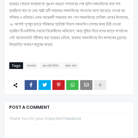
হয়েছে। গোড়ায় সংক্রমণের শৃঙ্খল ভাঙতে সপ্তাহের শেষ দুদিন লকডাউনের কথা বলা
হয়েছিল। পরে তা ফের পাল্টে দুটি শুক্রবার সকডাউনের আওতায় আনা হয়। ছাড় দেওয়া হয়
শনিবার ও রবিবার। এবার আরেকটি শুক্রবার বাদ গেল লকডাউনের তালিকা থেকে। উল্লেখ্য,
২৮ আগস্ট তৃণমূল ছাত্র পরিষদের প্রতিষ্ঠা দিবসে লকডাউন তোলার জন্য চিঠি দেওয়া
হয়েছিল টিএমসিপির তরফে। বিরোধীদের অভিযোগ, অন্য যুক্তি দিয়ে দলের ছাত্র সংগঠনের
সেই আবেদনকেই স্বীকার করা হয়েছে। এদিকে, বারবার লকডাউনের দিন বদলানোয় চূড়ান্ত
বিভ্রান্তি সাধারণ মানুষের মধ্যে।
Tags
কলকাতা
খবর হাইলাইটস
প্রথম পাতা
POST A COMMENT
Thank You for your important feedback