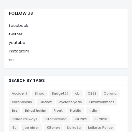
FOLLOW US
facebook
twitter
youtube
instagram
rss
SEARCH BY TAGS
Accident
Binod
Budget21
cbi
CBSE
Corona
coronavirus
Cricket
cyclone yaas
Entertainment
fire
firhad hakim
Front
Haldia
india
indian railways
International
ipl 2021
IPL2020
ISL
joe biden
Kitchen
Kolkata
kolkata Police