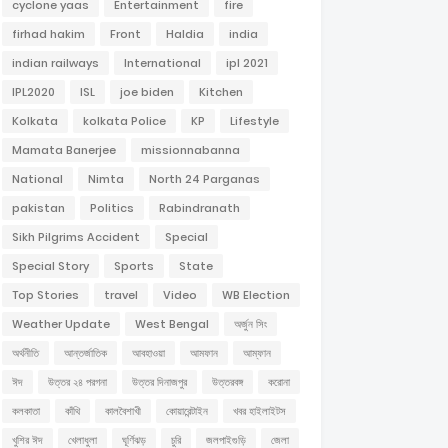
cyclone yaas
Entertainment
fire
firhad hakim
Front
Haldia
india
indian railways
International
ipl 2021
IPL2020
ISL
joe biden
Kitchen
Kolkata
kolkata Police
KP
Lifestyle
Mamata Banerjee
missionnabanna
National
Nimta
North 24 Parganas
pakistan
Politics
Rabindranath
Sikh Pilgrims Accident
Special
Special Story
Sports
State
Top Stories
travel
Video
WB Election
Weather Update
West Bengal
অর্জুন সিং
অর্থনীতি
আন্তর্জাতিক
আবহাওয়া
আমফান
আম্ফান
ঈদ
উত্তর ২৪ পরগনা
উত্তর দিনাজপুর
উত্তরবঙ্গ
করোনা
কলকাতা
কাঁথি
কালবৈশাখী
কোয়ারেন্টাইন
খবর হাইলাইটস
খুশির ঈদ
খেলাধুলা
ঘূর্ণিঝড়
চুরি
জলপাইগুড়ি
জেলা