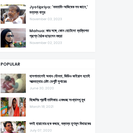
Jyotipriya: 'মমতাদি-অভিষেক সব জানে,'
মন্তব্য বালুর
November 03, 2023
Mahua: কার সঙ্গে, কোন হোটেলে! ব্যক্তিগত
প্রশ্নে বৈঠক ছাড়লেন মহুয়া
November 02, 2023
POPULAR
হাসপাতালেই অবাধ যৌনতা, ভিডিও ভাইরাল হতেই
আত্মহত্যার চেষ্টা ডেপুটি সুপারের
June 30, 2020
বিজেপির প্রার্থী তালিকায় একগুচ্ছ সংখ্যালখু মুখ
March 18, 2021
দলই হারানোর ছক কষছে, বক্তব্য তৃণমূল বিধায়কের
July 07, 2020