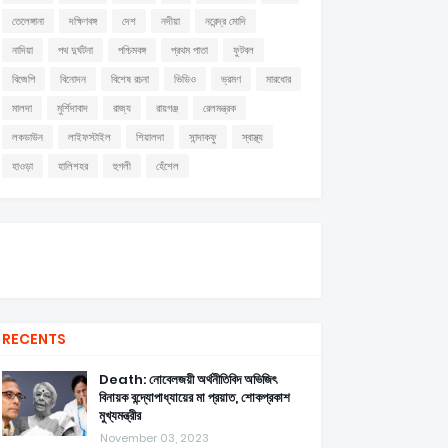
তেলেঙ্গানা
দক্ষিণবঙ্গ
দেশ
নদীয়া
নরেন্দ্র মোদি
নাদিয়া
পথ দুর্ঘটনা
পশ্চিমবঙ্গ
প্রথম পাতা
ফুটবল
বিজেপি
বিনোদন
বিশেষ রচনা
ভিডিও
ভ্রমণ
মারধোর
মালদা
মুর্শিদাবাদ
রাজ্য
রায়গঞ্জ
রেলমন্ত্রক
লকডাউন
লাইফস্টাইল
শিয়ালদা
সান্দাকফু
স্বাস্থ্য
হাওড়া
হালিশহর
হুগলী
হেঁশেল
RECENTS
Death: নোবেলজয়ী অর্থনীতিবিদ অভিজিৎ
বিনায়ক বন্দ্যোপাধ্যায়ের মা প্রয়াত, শোকপ্রকাশ
মুখ্যমন্ত্রীর
November 03, 2023