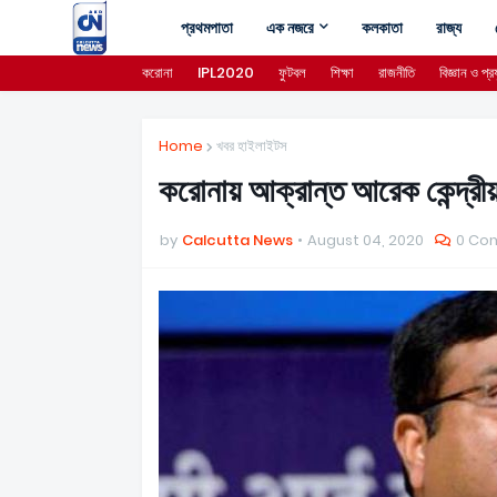
প্রথমপাতা
এক নজরে
কলকাতা
রাজ্য
করোনা
IPL2020
ফুটবল
শিক্ষা
রাজনীতি
বিজ্ঞান ও প্রয
Home
খবর হাইলাইটস
করোনায় আক্রান্ত আরেক কেন্দ্রীয় ম
by
Calcutta News
August 04, 2020
0 Co