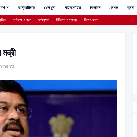
দেশ
আন্তর্জাতিক
খেলাধুলা
লাইফস্টাইল
বিনোদন
হেঁশেল
ভ্রমণ
ুক্তি
সাহিত্য ও কলা
দুর্গাপুজো
চিকিৎসা ও স্বাস্থ্য
বিশেষ রচনা
ন্ত্রী
mments