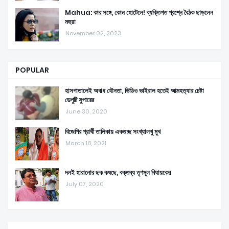
Mahua: কার সঙ্গে, কোন হোটেলে! ব্যক্তিগত প্রশ্নে বৈঠক ছাড়লেন
মহুয়া
November 02, 2023
POPULAR
হাসপাতালেই অবাধ যৌনতা, ভিডিও ভাইরাল হতেই আত্মহত্যার চেষ্টা
ডেপুটি সুপারের
June 30, 2020
বিজেপির প্রার্থী তালিকায় একগুচ্ছ সংখ্যালখু মুখ
March 18, 2021
দলই হারানোর ছক কষছে, বক্তব্য তৃণমূল বিধায়কের
July 07, 2020