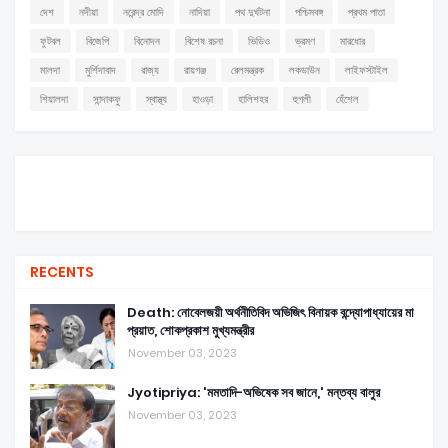
দেশ
নদীয়া
নরেন্দ্র মোদি
নাদিয়া
পথ দুর্ঘটনা
পশ্চিমবঙ্গ
প্রথম পাতা
ফুটবল
বিজেপি
বিনোদন
বিশেষ রচনা
ভিডিও
ভ্রমণ
মারধোর
মালদা
মুর্শিদাবাদ
রাজ্য
রায়গঞ্জ
রেলমন্ত্রক
লকডাউন
লাইফস্টাইল
শিয়ালদা
সান্দাকফু
স্বাস্থ্য
হাওড়া
হালিশহর
হুগলী
হেঁশেল
RECENTS
Death: নোবেলজয়ী অর্থনীতিবিদ অভিজিৎ বিনায়ক বন্দ্যোপাধ্যায়ের মা
প্রয়াত, শোকপ্রকাশ মুখ্যমন্ত্রীর
November 03, 2023
Jyotipriya: 'মমতাদি-অভিষেক সব জানে,' মন্তব্য বালুর
November 03, 2023