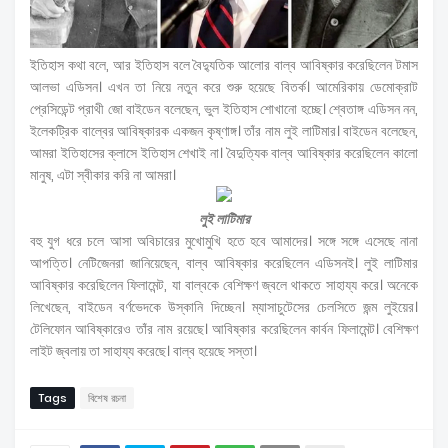
ইতিহাস কথা বলে, আর ইতিহাস বলে বৈদ্যুতিক আলোর বাল্ব আবিষ্কার করেছিলেন টমাস
আলভা এডিসন। এখন তা নিয়ে নতুন করে শুরু হয়েছে বিতর্ক। আমেরিকায় ডেমোক্রাট
প্রেসিডেন্ট প্রাথী জো বাইডেন বলেছেন, ভুল ইতিহাস শোখানো হচ্ছে। শ্বেতাঙ্গ এডিসন নন,
ইলেকট্রিক বাল্বের আবিষ্কারক একজন কৃষ্ণাঙ্গ। তাঁর নাম লুই লাটিমার। বাইডেন বলেছেন,
আমরা ইতিহাসের ক্লাসে ইতিহাস শেখাই না। বৈদুত্যিক বাল্ব আবিষ্কার করেছিলেন কালো
মানুষ, এটা স্বীকার করি না আমরা।
লুই লাটিমার
বহু যুগ ধরে চলে আসা অবিচারের মুখোমুখি হতে হবে আমাদের। সঙ্গে সঙ্গে এসেছে নানা
আপত্তি। নেটিজেনরা জানিয়েছেন, বাল্ব আবিষ্কার করেছিলেন এডিসনই। লুই লাটিমার
আবিষ্কার করেছিলেন ফিলামেন্ট, যা বাল্বকে বেশিক্ষণ জ্বলে থাকতে সাহায্য করে। অনেকে
লিখেছেন, বাইডেন বর্ণভেদকে উস্কানি দিচ্ছেন। ম্যাসাচুটেসের চেলসিতে জন্ম লুইয়ের।
টেলিফোন আবিষ্কারেও তাঁর নাম রয়েছে। আবিষ্কার করেছিলেন কার্বন ফিলামেন্ট। বেশিক্ষণ
লাইট জ্বলায় তা সাহায্য করেছে। বাল্ব হয়েছে সস্তা।
Tags
বিশেষ রচনা