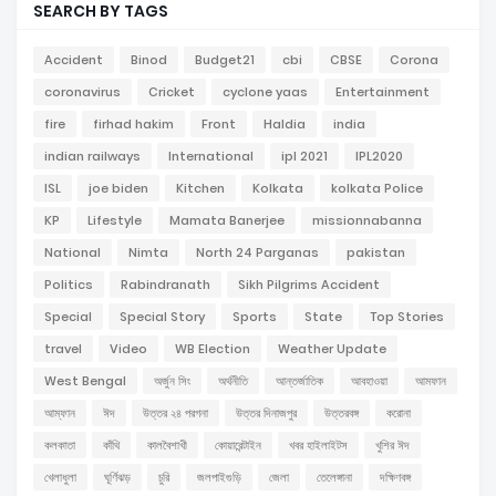
SEARCH BY TAGS
Accident
Binod
Budget21
cbi
CBSE
Corona
coronavirus
Cricket
cyclone yaas
Entertainment
fire
firhad hakim
Front
Haldia
india
indian railways
International
ipl 2021
IPL2020
ISL
joe biden
Kitchen
Kolkata
kolkata Police
KP
Lifestyle
Mamata Banerjee
missionnabanna
National
Nimta
North 24 Parganas
pakistan
Politics
Rabindranath
Sikh Pilgrims Accident
Special
Special Story
Sports
State
Top Stories
travel
Video
WB Election
Weather Update
West Bengal
অর্জুন সিং
অর্থনীতি
আন্তর্জাতিক
আবহাওয়া
আমফান
আম্ফান
ঈদ
উত্তর ২৪ পরগনা
উত্তর দিনাজপুর
উত্তরবঙ্গ
করোনা
কলকাতা
কাঁথি
কালবৈশাখী
কোয়ারেন্টাইন
খবর হাইলাইটস
খুশির ঈদ
খেলাধুলা
ঘূর্ণিঝড়
চুরি
জলপাইগুড়ি
জেলা
তেলেঙ্গানা
দক্ষিণবঙ্গ