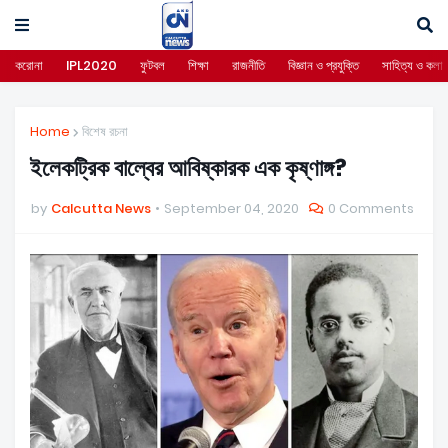
করোনা
IPL2020
ফুটবল
শিক্ষা
রাজনীতি
বিজ্ঞান ও প্রযুক্তি
সাহিত্য ও কলা
Home
বিশেষ রচনা
ইলেকট্রিক বাল্বের আবিষ্কারক এক কৃষ্ণাঙ্গ?
by
Calcutta News
September 04, 2020
0 Comments