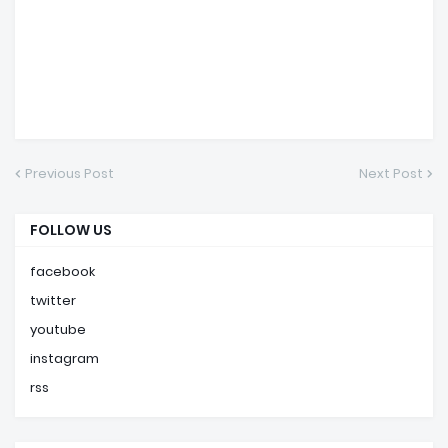
Previous Post
Next Post
FOLLOW US
facebook
twitter
youtube
instagram
rss