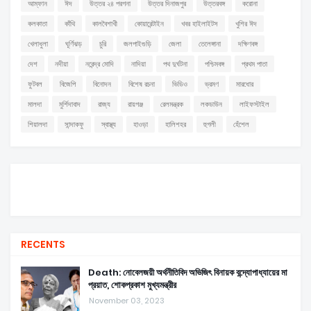
আম্ফান
ঈদ
উত্তর ২৪ পরগনা
উত্তর দিনাজপুর
উত্তরবঙ্গ
করোনা
কলকাতা
কাঁথি
কালবৈশাখী
কোয়ারেন্টাইন
খবর হাইলাইটস
খুশির ঈদ
খেলাধুলা
ঘূর্ণিঝড়
চুরি
জলপাইগুড়ি
জেলা
তেলেঙ্গানা
দক্ষিণবঙ্গ
দেশ
নদীয়া
নরেন্দ্র মোদি
নাদিয়া
পথ দুর্ঘটনা
পশ্চিমবঙ্গ
প্রথম পাতা
ফুটবল
বিজেপি
বিনোদন
বিশেষ রচনা
ভিডিও
ভ্রমণ
মারধোর
মালদা
মুর্শিদাবাদ
রাজ্য
রায়গঞ্জ
রেলমন্ত্রক
লকডাউন
লাইফস্টাইল
শিয়ালদা
সান্দাকফু
স্বাস্থ্য
হাওড়া
হালিশহর
হুগলী
হেঁশেল
RECENTS
Death: নোবেলজয়ী অর্থনীতিবিদ অভিজিৎ বিনায়ক বন্দ্যোপাধ্যায়ের মা
প্রয়াত, শোকপ্রকাশ মুখ্যমন্ত্রীর
November 03, 2023