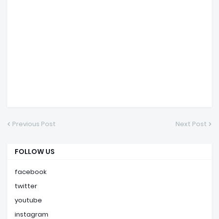
Previous Post
Next Post
FOLLOW US
facebook
twitter
youtube
instagram