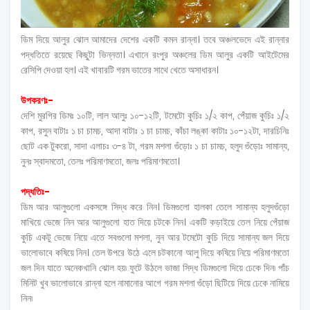
ডিম দিয়ে আলুর ঝোল আমাদের দেশের একটি কমন রান্না। তবে অঞ্চলভেদে এই রান্নার
পদ্ধতিতে রয়েছে কিছুটা ভিন্নতা। এখানে রংপুর অঞ্চলের ডিম আলুর একটি আইটেমের
রেসিপি দেওয়া হল। এই খাবারটি গরম ভাতের সাথে খেতে অসাধারন।
উপকরণঃ-
দেশি মুরগির ডিমঃ ১০টি, লাল আলুঃ ১০-১২টি, টমেটো কুচিঃ ১/২ কাপ, পেঁয়াজ কুচিঃ ১/২
কাপ, রসুন বাটাঃ ১ চা চামচ, আদা বাটাঃ ১ চা চামচ, কাঁচা লঙ্কা কাটাঃ ১০-১২টা, দারচিনিঃ
ছোট এক টুকরো, সাদা এলাচঃ ৩-৪ টা, গরম মশলা গুঁড়োঃ ১ চা চামচ, হলুদ গুঁড়োঃ সামান্য,
নুনঃ স্বাদমতো, তেলঃ পরিমাণমতো, জলঃ পরিমাণমতো।
পদ্ধতিঃ-
ডিম আর আলুগুলো একসঙ্গে সিদ্ধ করে নিন। ডিমগুলো হালকা তেলে সামান্য হলুদগুঁড়ো
মাখিয়ে ভেজে নিন আর আলুগুলো হাত দিয়ে চটকে নিন। একটি কড়াইয়ে তেল নিয়ে পেঁয়াজ
কুচি একটু ভেজে নিয়ে এতে সবগুলো মশলা, নুন আর টমেটো কুচি দিয়ে সামান্য জল দিয়ে
ভালোভাবে কষিয়ে নিন। তেল উপরে উঠে এলে চটকানো আলু দিয়ে কষিয়ে নিয়ে পরিমাণমতো
জল দিন যাতে অনেকখানি ঝোল হয়৷ ফুটে উঠলে ভাজা সিদ্ধ ডিমগুলো দিয়ে ঢেকে দিন৷ পাঁচ
মিনিট খুব ভালোভাবে রান্না হলে নামানোর আগে গরম মশলা গুঁড়ো ছিটিয়ে দিয়ে ঢেকে নামিয়ে
নিন৷