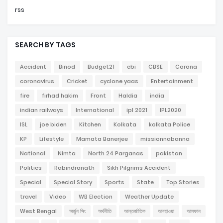
rss
SEARCH BY TAGS
Accident
Binod
Budget21
cbi
CBSE
Corona
coronavirus
Cricket
cyclone yaas
Entertainment
fire
firhad hakim
Front
Haldia
india
indian railways
International
ipl 2021
IPL2020
ISL
joe biden
Kitchen
Kolkata
kolkata Police
KP
Lifestyle
Mamata Banerjee
missionnabanna
National
Nimta
North 24 Parganas
pakistan
Politics
Rabindranath
Sikh Pilgrims Accident
Special
Special Story
Sports
State
Top Stories
travel
Video
WB Election
Weather Update
West Bengal
অর্জুন সিং
অর্থনীতি
আন্তর্জাতিক
আবহাওয়া
আমফান