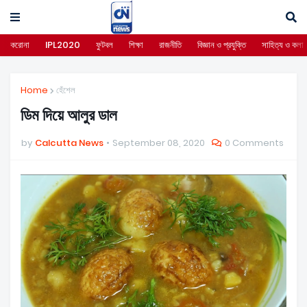
করোনা
IPL2020
ফুটবল
শিক্ষা
রাজনীতি
বিজ্ঞান ও প্রযুক্তি
সাহিত্য ও কলা
Home
হেঁশেল
ডিম দিয়ে আলুর ডাল
by
Calcutta News
September 08, 2020
0 Comments