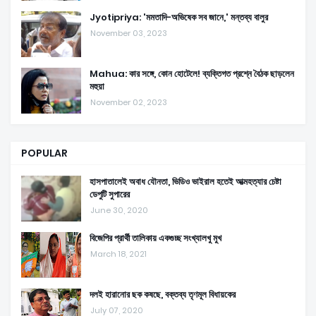
Jyotipriya: 'মমতাদি-অভিষেক সব জানে,' মন্তব্য বালুর
November 03, 2023
Mahua: কার সঙ্গে, কোন হোটেলে! ব্যক্তিগত প্রশ্নে বৈঠক ছাড়লেন
মহুয়া
November 02, 2023
POPULAR
হাসপাতালেই অবাধ যৌনতা, ভিডিও ভাইরাল হতেই আত্মহত্যার চেষ্টা
ডেপুটি সুপারের
June 30, 2020
বিজেপির প্রার্থী তালিকায় একগুচ্ছ সংখ্যালখু মুখ
March 18, 2021
দলই হারানোর ছক কষছে, বক্তব্য তৃণমূল বিধায়কের
July 07, 2020