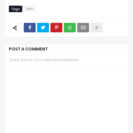
Tags
হেঁশেল
POST A COMMENT
Thank You for your important feedback