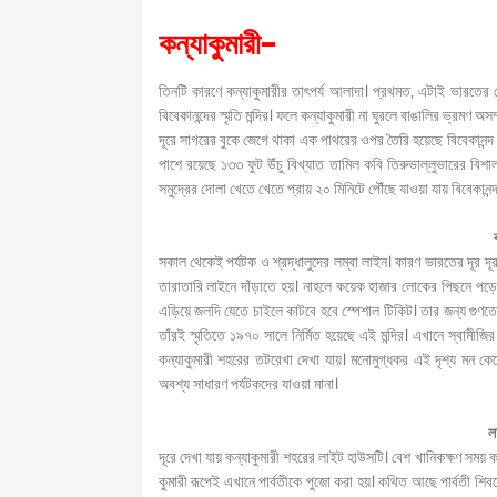
কন্যাকুমারী-
তিনটি কারণে কন্যাকুমারীর তাৎপর্য আলাদা। প্রথমত, এটাই ভারতের শেষ
বিবেকানন্দের স্মৃতি মন্দির। ফলে কন্যাকুমারী না ঘুরলে বাঙালির ভ্রমণ 
দূরে সাগরের বুকে জেগে থাকা এক পাথরের ওপর তৈরি হয়েছে বিবেকানন্দ রক
পাশে রয়েছে ১৩৩ ফুট উঁচু বিখ্যাত তামিল কবি তিরুভাল্লুভারের বিশাল
সমুদ্রের দোলা খেতে খেতে প্রায় ২০ মিনিটে পৌঁছে যাওয়া যায় বিবেকানন্
সকাল থেকেই পর্যটক ও শ্রদ্ধালুদের লম্বা লাইন। কারণ ভারতের দূর দূর
তারাতারি লাইনে দাঁড়াতে হয়। নাহলে কয়েক হাজার লোকের পিছনে পড়ে
এড়িয়ে জলদি যেতে চাইলে কাটবে হবে স্পেশাল টিকিট। তার জন্য গুণতে হ
তাঁরই স্মৃতিতে ১৯৭০ সালে নির্মিত হয়েছে এই মন্দির। এখানে স্বামীজি
কন্যাকুমারী শহরের তটরেখা দেখা যায়। মনোমুগ্ধকর এই দৃশ্য মন কেড়ে
অবশ্য সাধারণ পর্যটকদের যাওয়া মানা।
ল
দূরে দেখা যায় কন্যাকুমারী শহরের লাইট হাউসটি। বেশ খানিকক্ষণ সময় কা
কুমারী রূপেই এখানে পার্বতীকে পুজো করা হয়। কথিত আছে পার্বতী শিবকে 