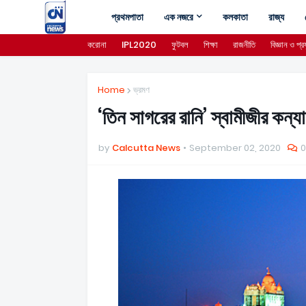
প্রথমপাতা
এক নজরে
কলকাতা
রাজ্য
করোনা
IPL2020
ফুটবল
শিক্ষা
রাজনীতি
বিজ্ঞান ও প্রয
Home
ভ্রমণ
‘তিন সাগরের রানি’ স্বামীজীর কন্যা
by
Calcutta News
September 02, 2020