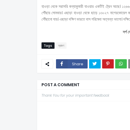
হাওড়া থেকে সরাসরি কন্যাকুমারী যাওয়ার একটিই ট্রেন আছে। ১২৬৬৫ হ
পৌঁছায় সোমবার। এছাড়া হাওড়া থেকে ছাড়ে ১৩০২৭ নাগেরকোয়েল কবিগ
পৌঁছানো যায়। এছাড়া দক্ষিণ ভারতে বাস পরিষেবা অত্যন্ত ভালো। দক্ষি
সর্প 
Tags
ভ্রমণ
Share
POST A COMMENT
Thank You for your important feedback