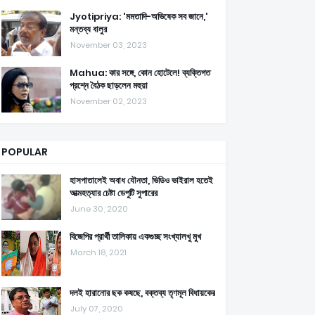
Jyotipriya: 'মমতাদি-অভিষেক সব জানে,'
মন্তব্য বালুর
November 03, 2023
Mahua: কার সঙ্গে, কোন হোটেলে! ব্যক্তিগত
প্রশ্নে বৈঠক ছাড়লেন মহুয়া
November 02, 2023
POPULAR
হাসপাতালেই অবাধ যৌনতা, ভিডিও ভাইরাল হতেই
আত্মহত্যার চেষ্টা ডেপুটি সুপারের
June 30, 2020
বিজেপির প্রার্থী তালিকায় একগুচ্ছ সংখ্যালখু মুখ
March 18, 2021
দলই হারানোর ছক কষছে, বক্তব্য তৃণমূল বিধায়কের
July 07, 2020