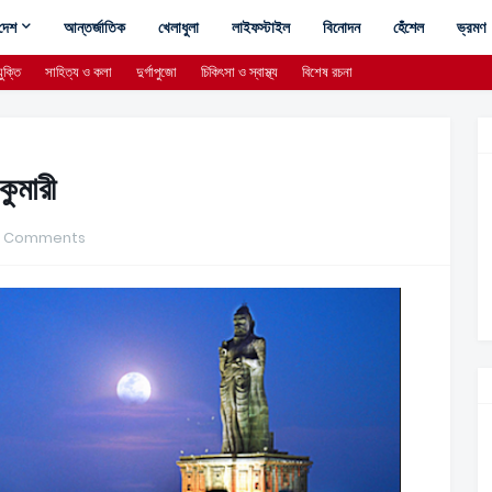
দেশ
আন্তর্জাতিক
খেলাধুলা
লাইফস্টাইল
বিনোদন
হেঁশেল
ভ্রমণ
ুক্তি
সাহিত্য ও কলা
দুর্গাপুজো
চিকিৎসা ও স্বাস্থ্য
বিশেষ রচনা
কুমারী
0 Comments