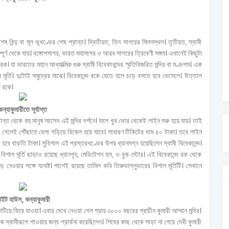
 বিন্দু বা মূল ভূখণ্ডের শেষ প্রান্ত। দ্বিতীয়ত, তিন সাগরের মিলনস্থল। তৃতীয়ত, স্বামী
অসম্পূর্ণ থেকে যায়। বঙ্গোপসাগর, ভারত মহাসাগর ও আরব সাগরের ত্রিবেণী সঙ্গম। এখানেই কিছুটা
। যা ভারতের মহান আধ্যাত্মিক গুরু স্বামী বিবেকানন্দের স্মৃতিবিজরিত মন্দির বা মণ্ডপম। এক
 মূর্তি। দুটোই সমুদ্রের মাঝে। বিবেকানন্দ রকে যেতে হলে চড়ে বসতে হবে ভেসেলে। উত্তাল
দ রকে।
কন্যাকুমারীতে সূর্যাস্ত
ান্ত থেকে বহু মানুষ আসেন এই মন্দির দর্শনে। ফলে খুব ভোর থেকেই লাইন শুরু হয়ে যায়। তাই
 গেলেই পৌঁছাতে বেলা গড়িয়ে বিকেল হয়ে যাবে। সাধারণ টিকিটের দাম ৫০ টাকা। তবে লাইন
বে বাড়তি টাকা। সুবিশাল এই প্রস্তরখণ্ডের উপর ধ্যানমগ্ন হয়েছিলেন স্বামী বিবেকানন্দ।
র বিশাল মূর্তি ছাড়াও রয়েছে ধ্যানগৃহ, মেডিটেশন হল, ও বুক স্টোর। এই বিবেকানন্দ রক থেকে
 নেওয়ার পক্ষে যথেষ্ট। পাশেই রয়েছে তামিল কবি তিরুভাল্লুভারের বিশাল মূর্তিটি। সেখানে
াইট হাউস, কন্যাকুমারী
টিয়ে ফিরে যাওয়া। এবার দেখে নেওয়া গেল প্রায় ৩০০০ বছরের প্রাচীন কুমারী আম্মান মন্দির।
স্বামীরূপে পাওয়ার জন্য প্রার্থনা করেছিলেন। শিবের কাছ থেকে সাড়া না পেয়ে দেবী কুমারী