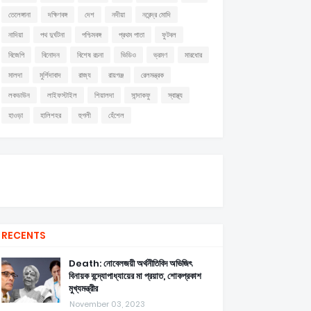
তেলেঙ্গানা
দক্ষিণবঙ্গ
দেশ
নদীয়া
নরেন্দ্র মোদি
নাদিয়া
পথ দুর্ঘটনা
পশ্চিমবঙ্গ
প্রথম পাতা
ফুটবল
বিজেপি
বিনোদন
বিশেষ রচনা
ভিডিও
ভ্রমণ
মারধোর
মালদা
মুর্শিদাবাদ
রাজ্য
রায়গঞ্জ
রেলমন্ত্রক
লকডাউন
লাইফস্টাইল
শিয়ালদা
সান্দাকফু
স্বাস্থ্য
হাওড়া
হালিশহর
হুগলী
হেঁশেল
RECENTS
Death: নোবেলজয়ী অর্থনীতিবিদ অভিজিৎ
বিনায়ক বন্দ্যোপাধ্যায়ের মা প্রয়াত, শোকপ্রকাশ
মুখ্যমন্ত্রীর
November 03, 2023