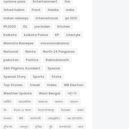
cyclone yaas
Entertainment
fire
firhad hakim
Front
Haldia
india
indian railways
International
ipl 2021
IPL2020
ISL
joe biden
Kitchen
Kolkata
kolkata Police
KP
Lifestyle
Mamata Banerjee
missionnabanna
National
Nimta
North 24 Parganas
pakistan
Politics
Rabindranath
Sikh Pilgrims Accident
Special
Special Story
Sports
State
Top Stories
travel
Video
WB Election
Weather Update
West Bengal
অর্জুন সিং
অর্থনীতি
আন্তর্জাতিক
আবহাওয়া
আমফান
আম্ফান
ঈদ
উত্তর ২৪ পরগনা
উত্তর দিনাজপুর
উত্তরবঙ্গ
করোনা
কলকাতা
কাঁথি
কালবৈশাখী
কোয়ারেন্টাইন
খবর হাইলাইটস
খুশির ঈদ
খেলাধুলা
ঘূর্ণিঝড়
চুরি
জলপাইগুড়ি
জেলা