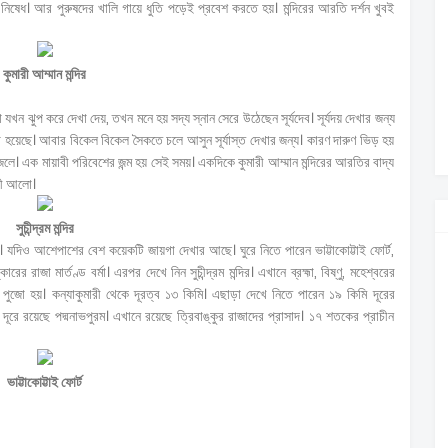
 নিষেধ। আর পুরুষদের খালি গায়ে ধুতি পড়েই প্রবেশ করতে হয়। মন্দিরের আরতি দর্শন খুবই
কুমারী আম্মান মন্দির
খন ঝুপ করে দেখা দেয়, তখন মনে হয় সদ্য স্নান সেরে উঠেছেন সূর্যদেব। সূর্যদয় দেখার জন্য
করা হয়েছে। আবার বিকেল বিকেল সৈকতে চলে আসুন সূর্যাস্ত দেখার জন্য। কারণ দারুণ ভিড় হয়
র জলে। এক মায়াবী পরিবেশের জন্ম হয় সেই সময়। একদিকে কুমারী আম্মান মন্দিরের আরতির বাদ্য
াবী আলো।
সুচীন্দ্রম মন্দির
। যদিও আশেপাশের বেশ কয়েকটি জায়গা দেখার আছে। ঘুরে নিতে পারেন ভাট্টাকোট্টাই ফোর্ট,
রের রাজা মার্তণ্ড বর্মা। এরপর দেখে নিন সুচীন্দ্রম মন্দির। এখানে ব্রহ্মা, বিষ্ণু, মহেশ্বরের
পুজো হয়। কন্যাকুমারী থেকে দূরত্ব ১৩ কিমি। এছাড়া দেখে নিতে পারেন ১৯ কিমি দূরের
দূরে রয়েছে পদ্মনাভপুরম। এখানে রয়েছে ত্রিবাঙ্কুর রাজাদের প্রাসাদ। ১৭ শতকের প্রাচীন
ভাট্টাকোট্টাই ফোর্ট