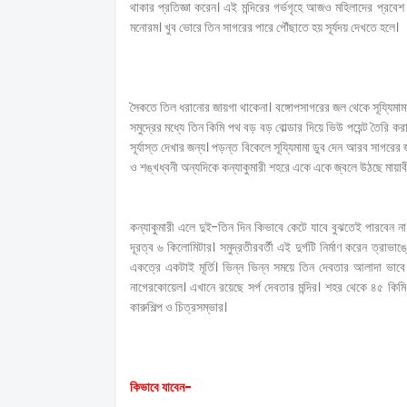
থাকার প্রতিজ্ঞা করেন। এই মন্দিরের গর্ভগৃহে আজও মহিলাদের প্রবেশ
মনোরম। খুব ভোরে তিন সাগরের পারে পৌঁছাতে হয় সূর্যদয় দেখতে হলে।
সৈকতে তিল ধরানোর জায়গা থাকেনা। বঙ্গোপসাগরের জল থেকে সূয্যিমামা য
সমুদ্রের মধ্যে তিন কিমি পথ বড় বড় বোল্ডার দিয়ে ভিউ পয়েন্ট তৈরি 
সূর্যাস্ত দেখার জন্য। পড়ন্ত বিকেলে সূয্যিমামা ডুব দেন আরব সাগরে
ও শঙ্খধ্বনী অন্যদিকে কন্যাকুমারী শহরে একে একে জ্বলে উঠছে মায়
কন্যাকুমারী এলে দুই-তিন দিন কিভাবে কেটে যাবে বুঝতেই পারবেন না
দূরত্ব ৬ কিলোমিটার। সমুদ্রতীরবর্তী এই দুর্গটি নির্মাণ করেন ত্রাভাঙ্কো
একত্রে একটাই মূর্তি। ভিন্ন ভিন্ন সময়ে তিন দেবতার আলাদা ভাবে 
নাগেরকোয়েল। এখানে রয়েছে সর্প দেবতার মন্দির। শহর থেকে ৪৫ কিমি 
কারুশিল্প ও চিত্রসম্ভার।
কিভাবে যাবেন-