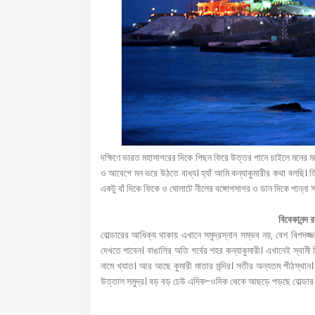
দক্ষিণে ভারত মহাসাগরের দিকে পিছন ফিরে উত্তর পানে চাইলে মনের ম
ও আবেগে মন ভরে উঠতে বাধ্য। হ্যাঁ আমি কন্যাকুমারীর কথা বলছি। তি
একটু বাঁ দিকে ফিকে ও ঘোলাটে নীলের বঙ্গোপসাগর ও ডান দিকে পান্না 
বিবেকানন্দ 
বোল্ডারের আধিক্য থাকায় এখানে সমুদ্রস্নান সম্ভব নয়, বেশ বিপদজ্জনক।
দেখতে পাবেন। বাঙালির অতি গর্বের শহর কন্যাকুমারী। এখানেই স্বামী
নামে খ্যাত। আর আছে কুমারী মাতার মন্দির। সতীর অন্যতম পীঠস্থান। স
উত্তাল সমুদ্র। বড় বড় ঢেউ এদিক-ওদিক থেকে আছড়ে পড়ছে বোল্ডার ঘ