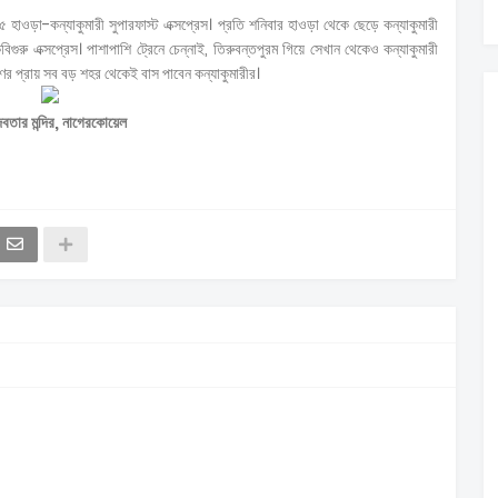
াওড়া-কন্যাকুমারী সুপারফাস্ট এক্সপ্রেস। প্রতি শনিবার হাওড়া থেকে ছেড়ে কন্যাকুমারী
ুরু এক্সপ্রেস। পাশাপাশি ট্রেনে চেন্নাই, তিরুবন্তপুরম গিয়ে সেখান থেকেও কন্যাকুমারী
ণের প্রায় সব বড় শহর থেকেই বাস পাবেন কন্যাকুমারীর।
দেবতার মন্দির, নাগেরকোয়েল