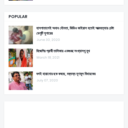
POPULAR
হাসপাতালেই অবাধ যৌনতা, ভিডিও ভাইরাল হতেই আত্মহত্যার চেষ্টা
ডেপুটি সুপারের
June 30, 2020
বিজেপির প্রার্থী তালিকায় একগুচ্ছ সংখ্যালখু মুখ
March 18, 2021
দলই হারানোর ছক কষছে, বক্তব্য তৃণমূল বিধায়কের
July 07, 2020