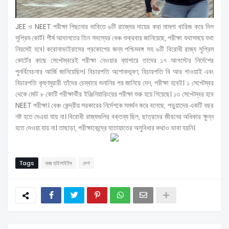
JEE ও NEET পরীক্ষা পিছনোর দাবিতে ৬টি রাজ্যের দায়ের করা মামলা খারিজ করে দিল
সুপ্রিম কোর্ট। শীর্ষ আদালতের তিন সদস্যের বেঞ্চ শুক্রবার জানিয়েছে, পরীক্ষা যথাসময়ে যথা
নিয়মেই হবে। করোনাভাইরাসের প্রকোপের জন্য পশ্চিমবঙ্গ সহ ৬টি বিরোধী রাজ্য সুপ্রিম
কোর্টের কাছে সেপ্টেম্বরেই পরীক্ষা নেওয়ার ব্যাপারে তাদের ১৭ আগস্টের নির্দেশের
পুনর্বিবেচনার আর্জি জানিয়েছিল। বিচারপতি অশোকভূষণ, বিচারপতি বি আর গাওয়াই এবং
বিচারপতি কৃষ্ণমুরারী তাঁদের চেম্বারে শুনানির পর জানিয়ে দেন, পরীক্ষা হবেই। ১ সেপ্টেম্বর
থেকে মোট ৮ কোটি পরীক্ষার্থীর ইঞ্জিনিয়ারিংয়ের পরীক্ষা শুরু হয়ে গিয়েছে। ১৩ সেপ্টেম্বর হবে
NEET পরীক্ষা। বেঞ্চ কেন্দ্রীয় সরকারের নির্দেশকে সমর্থন করে বলেছে, পড়ুয়াদের একটি বছর
নষ্ট হতে দেএয়া যায় না। বিরোধী রাজ্যগুলির বক্তব্য ছিল, ছাত্রদের জীবনের অধিকার ক্ষুন্ন
হতে দেওয়া যায় না। তাছাড়া, পরীক্ষাকেন্দ্রে যাতায়াতের অসুবিধার কথাও ভাবা হয়নি।
Tags
খবর হাইলাইটস
দেশ