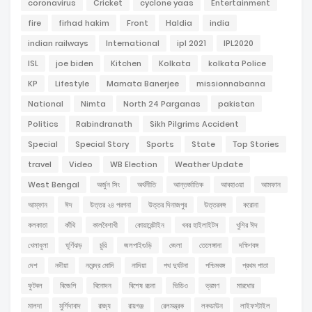
coronavirus
Cricket
cyclone yaas
Entertainment
fire
firhad hakim
Front
Haldia
india
indian railways
International
ipl 2021
IPL2020
ISL
joe biden
Kitchen
Kolkata
kolkata Police
KP
Lifestyle
Mamata Banerjee
missionnabanna
National
Nimta
North 24 Parganas
pakistan
Politics
Rabindranath
Sikh Pilgrims Accident
Special
Special Story
Sports
State
Top Stories
travel
Video
WB Election
Weather Update
West Bengal
অর্জুন সিং
অর্থনীতি
আন্তর্জাতিক
আবহাওয়া
আমফান
আম্ফান
ঈদ
উত্তর ২৪ পরগনা
উত্তর দিনাজপুর
উত্তরবঙ্গ
করোনা
কলকাতা
কাঁথি
কালবৈশাখী
কোয়ারেন্টাইন
খবর হাইলাইটস
খুশির ঈদ
খেলাধুলা
ঘূর্ণিঝড়
চুরি
জলপাইগুড়ি
জেলা
তেলেঙ্গানা
দক্ষিণবঙ্গ
দেশ
নদীয়া
নরেন্দ্র মোদি
নাদিয়া
পথ দুর্ঘটনা
পশ্চিমবঙ্গ
প্রথম পাতা
ফুটবল
বিজেপি
বিনোদন
বিশেষ রচনা
ভিডিও
ভ্রমণ
মারধোর
মালদা
মুর্শিদাবাদ
রাজ্য
রায়গঞ্জ
রেলমন্ত্রক
লকডাউন
লাইফস্টাইল