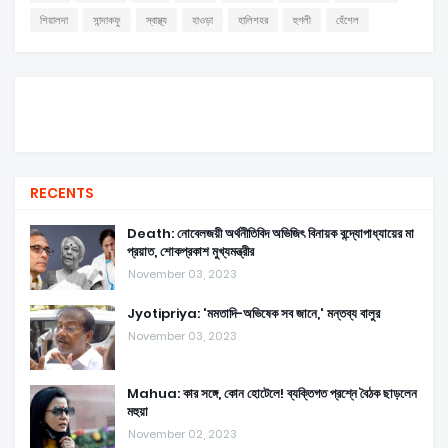
শিয়ালদা
সান্দাকফু
স্বাস্থ্য
হাওড়া
হালিশহর
হুগলী
হেঁশেল
RECENTS
Death: নোবেলজয়ী অর্থনীতিবিদ অভিজিৎ বিনায়ক বন্দ্যোপাধ্যায়ের মা
প্রয়াত, শোকপ্রকাশ মুখ্যমন্ত্রীর
November 03, 2023
Jyotipriya: 'মমতাদি-অভিষেক সব জানে,' মন্তব্য বালুর
November 03, 2023
Mahua: কার সঙ্গে, কোন হোটেলে! ব্যক্তিগত প্রশ্নে বৈঠক ছাড়লেন
মহুয়া
November 02, 2023