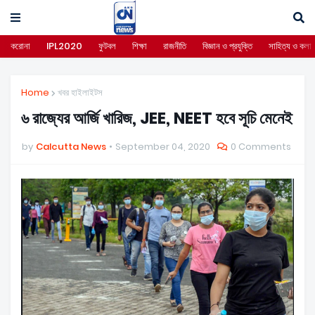
করোনা
IPL2020
ফুটবল
শিক্ষা
রাজনীতি
বিজ্ঞান ও প্রযুক্তি
সাহিত্য ও কলা
Home
খবর হাইলাইটস
৬ রাজ্যের আর্জি খারিজ, JEE, NEET হবে সূচি মেনেই
by
Calcutta News
September 04, 2020
0 Comments