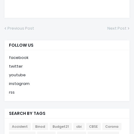
Previous Post
Next Post
FOLLOW US
facebook
twitter
youtube
instagram
rss
SEARCH BY TAGS
Accident
Binod
Budget21
cbi
CBSE
Corona