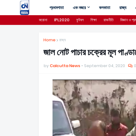
প্রথমপাতা
এক নজরে
কলকাতা
রাজ্য
করোনা
IPL2020
ফুটবল
শিক্ষা
রাজনীতি
বিজ্ঞান ও প্রয
Home
রাজ্য
জাল নোট পাচার চক্রের মূল পাণ্
by
Calcutta News
September 04, 2020