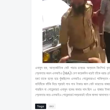
এনামুল হক, আন্তর্জাতিক নোট পাচার চক্রের অন্যতম কিংপিন। বৃহস
গ্রেফতার করল এনআইএ (NIA)। বেশ কয়েকদিন ধরেই তাঁকে ধরার চেষ্টায়
হক। তাকে হন্যে হয়ে খুঁজছিলেন এনআইএ গোয়েন্দারাও। পাকিস্তান
বাহিনীকে ফাঁকি দিয়ে প্রায়ই লাখ লাখ টাকার জাল নোট ভারতের বা
পারছিল না গোয়েন্দারা। এনামুল হকের মাথার দাম ছিল ২৫ হাজার টা
গ্রেফতার করে এনআইএ গোয়েন্দারা। শুক্রবারই তাঁকে মালদা আদালতে
Tags
রাজ্য