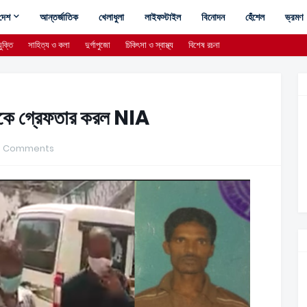
দেশ
আন্তর্জাতিক
খেলাধুলা
লাইফস্টাইল
বিনোদন
হেঁশেল
ভ্রমণ
ুক্তি
সাহিত্য ও কলা
দুর্গাপুজো
চিকিৎসা ও স্বাস্থ্য
বিশেষ রচনা
ডাকে গ্রেফতার করল NIA
0 Comments