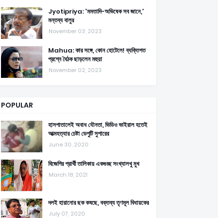
Jyotipriya: 'মমতাদি-অভিষেক সব জানে,'
মন্তব্য বালুর
November 03, 2023
Mahua: কার সঙ্গে, কোন হোটেলে! ব্যক্তিগত
প্রশ্নে বৈঠক ছাড়লেন মহুয়া
November 02, 2023
POPULAR
হাসপাতালেই অবাধ যৌনতা, ভিডিও ভাইরাল হতেই
আত্মহত্যার চেষ্টা ডেপুটি সুপারের
June 30, 2020
বিজেপির প্রার্থী তালিকায় একগুচ্ছ সংখ্যালখু মুখ
March 18, 2021
দলই হারানোর ছক কষছে, বক্তব্য তৃণমূল বিধায়কের
July 07, 2020