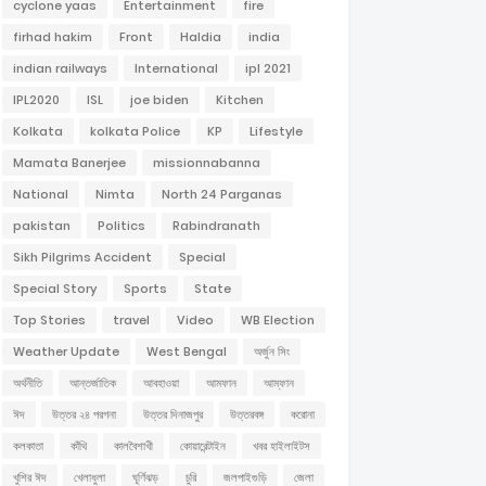
cyclone yaas
Entertainment
fire
firhad hakim
Front
Haldia
india
indian railways
International
ipl 2021
IPL2020
ISL
joe biden
Kitchen
Kolkata
kolkata Police
KP
Lifestyle
Mamata Banerjee
missionnabanna
National
Nimta
North 24 Parganas
pakistan
Politics
Rabindranath
Sikh Pilgrims Accident
Special
Special Story
Sports
State
Top Stories
travel
Video
WB Election
Weather Update
West Bengal
অর্জুন সিং
অর্থনীতি
আন্তর্জাতিক
আবহাওয়া
আমফান
আম্ফান
ঈদ
উত্তর ২৪ পরগনা
উত্তর দিনাজপুর
উত্তরবঙ্গ
করোনা
কলকাতা
কাঁথি
কালবৈশাখী
কোয়ারেন্টাইন
খবর হাইলাইটস
খুশির ঈদ
খেলাধুলা
ঘূর্ণিঝড়
চুরি
জলপাইগুড়ি
জেলা