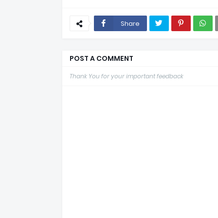
Share
POST A COMMENT
Thank You for your important feedback