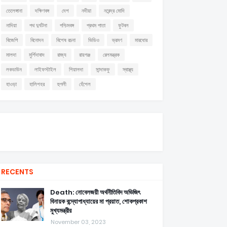
তেলেঙ্গানা
দক্ষিণবঙ্গ
দেশ
নদীয়া
নরেন্দ্র মোদি
নাদিয়া
পথ দুর্ঘটনা
পশ্চিমবঙ্গ
প্রথম পাতা
ফুটবল
বিজেপি
বিনোদন
বিশেষ রচনা
ভিডিও
ভ্রমণ
মারধোর
মালদা
মুর্শিদাবাদ
রাজ্য
রায়গঞ্জ
রেলমন্ত্রক
লকডাউন
লাইফস্টাইল
শিয়ালদা
সান্দাকফু
স্বাস্থ্য
হাওড়া
হালিশহর
হুগলী
হেঁশেল
RECENTS
Death: নোবেলজয়ী অর্থনীতিবিদ অভিজিৎ
বিনায়ক বন্দ্যোপাধ্যায়ের মা প্রয়াত, শোকপ্রকাশ
মুখ্যমন্ত্রীর
November 03, 2023