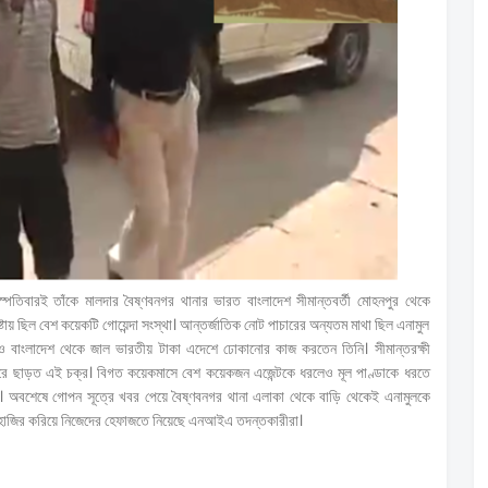
্পতিবারই তাঁকে মালদার বৈষ্ণবনগর থানার ভারত বাংলাদেশ সীমান্তবর্তী মোহনপুর থেকে
 ছিল বেশ কয়েকটি গোয়েন্দা সংস্থা। আন্তর্জাতিক নোট পাচারের অন্যতম মাথা ছিল এনামুল
 ও বাংলাদেশ থেকে জাল ভারতীয় টাকা এদেশে ঢোকানোর কাজ করতেন তিনি। সীমান্তরক্ষী
জারে ছাড়ত এই চক্র। বিগত কয়েকমাসে বেশ কয়েকজন এজেন্টকে ধরলেও মূল পাণ্ডাকে ধরতে
কা। অবশেষে গোপন সূত্রে খবর পেয়ে বৈষ্ণবনগর থানা এলাকা থেকে বাড়ি থেকেই এনামুলকে
 হাজির করিয়ে নিজেদের হেফাজতে নিয়েছে এনআইএ তদন্তকারীরা।