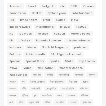
Accident
Binod
Budget21
cbi
CBSE
Corona
coronavirus
Cricket
cyclone yaas
Entertainment
fire
firhad hakim
Front
Haldia
india
indian railways
International
ipl 2021
IPL2020
ISL
joe biden
Kitchen
Kolkata
kolkata Police
KP
Lifestyle
Mamata Banerjee
missionnabanna
National
Nimta
North 24 Parganas
pakistan
Politics
Rabindranath
Sikh Pilgrims Accident
Special
Special Story
Sports
State
Top Stories
travel
Video
WB Election
Weather Update
West Bengal
অর্জুন সিং
অর্থনীতি
আন্তর্জাতিক
আবহাওয়া
আমফান
আম্ফান
ঈদ
উত্তর ২৪ পরগনা
উত্তর দিনাজপুর
উত্তরবঙ্গ
করোনা
কলকাতা
কাঁথি
কালবৈশাখী
কোয়ারেন্টাইন
খবর হাইলাইটস
খুশির ঈদ
খেলাধুলা
ঘূর্ণিঝড়
চুরি
জলপাইগুড়ি
জেলা
তেলেঙ্গানা
দক্ষিণবঙ্গ
দেশ
নদীয়া
নরেন্দ্র মোদি
নাদিয়া
পথ দুর্ঘটনা
পশ্চিমবঙ্গ
প্রথম পাতা