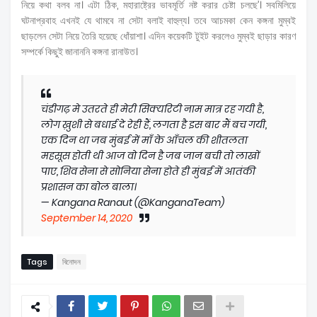
নিয়ে কথা বলব না। এটা ঠিক, মহারাষ্ট্রের ভাবমূর্তি নষ্ট করার চেষ্টা চলছে’। সবমিলিয়ে
ঘটনাপ্রবাহ এখনই যে থামবে না সেটা বলাই বাহুল্য। তবে আচমকা কেন কঙ্গনা মুম্বই
ছাড়লেন সেটা নিয়ে তৈরি হয়েছে ধোঁয়াশা। এদিন কয়েকটি টুইট করলেও মুম্বই ছাড়ার কারণ
সম্পর্কে কিছুই জানাননি কঙ্গনা রানাউত।
चंडीगढ़ मे उतरते ही मेरी सिक्यरिटी नाम मात्र रह गयी है,
लोग ख़ुशी से बधाई दे रेही हैं, लगता है इस बार मैं बच गयी,
एक दिन था जब मुंबई में माँ के आँचल की शीतलता
महसूस होती थी आज वो दिन है जब जान बची तो लाखों
पाए, शिव सेना से सोनिया सेना होते ही मुंबई में आतंकी
प्रशासन का बोल बाला।
— Kangana Ranaut (@KanganaTeam)
September 14, 2020
Tags
বিনোদন