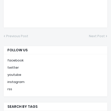
Previous Post
Next Post
FOLLOW US
facebook
twitter
youtube
instagram
rss
SEARCH BY TAGS