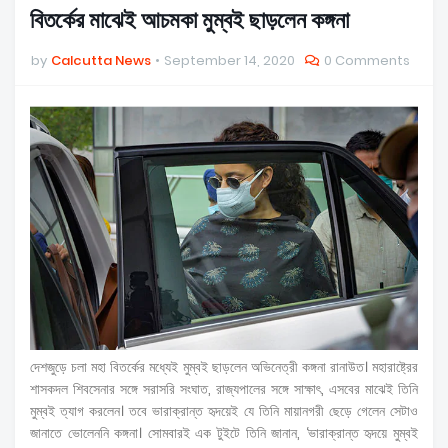
বিতর্কের মাঝেই আচমকা মুম্বই ছাড়লেন কঙ্গনা
by
Calcutta News
September 14, 2020
0 Comments
দেশজুড়ে চলা মহা বিতর্কের মধ্যেই মুম্বই ছাড়লেন অভিনেত্রী কঙ্গনা রানাউত। মহারাষ্ট্রের
শাসকদল শিবসেনার সঙ্গে সরাসরি সংঘাত, রাজ্যপালের সঙ্গে সাক্ষাৎ, এসবের মাঝেই তিনি
মুম্বই ত্যাগ করলেন। তবে ভারাক্রান্ত হৃদয়েই যে তিনি মায়ানগরী ছেড়ে গেলেন সেটাও
জানাতে ভোলেননি কঙ্গনা। সোমবারই এক টুইটে তিনি জানান, ‘ভারাক্রান্ত হৃদয়ে মুম্বই