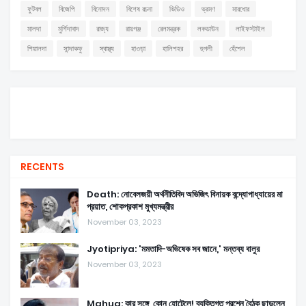
ফুটবল
বিজেপি
বিনোদন
বিশেষ রচনা
ভিডিও
ভ্রমণ
মারধোর
মালদা
মুর্শিদাবাদ
রাজ্য
রায়গঞ্জ
রেলমন্ত্রক
লকডাউন
লাইফস্টাইল
শিয়ালদা
সান্দাকফু
স্বাস্থ্য
হাওড়া
হালিশহর
হুগলী
হেঁশেল
RECENTS
Death: নোবেলজয়ী অর্থনীতিবিদ অভিজিৎ বিনায়ক বন্দ্যোপাধ্যায়ের মা
প্রয়াত, শোকপ্রকাশ মুখ্যমন্ত্রীর
November 03, 2023
Jyotipriya: 'মমতাদি-অভিষেক সব জানে,' মন্তব্য বালুর
November 03, 2023
Mahua: কার সঙ্গে, কোন হোটেলে! ব্যক্তিগত প্রশ্নে বৈঠক ছাড়লেন