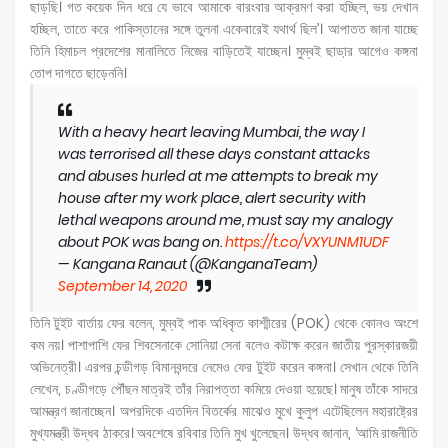
ছাড়ছি। গত কয়েক দিন ধরে যে ভাবে আমাকে বারংবার আক্রমণ করা হচ্ছিল, ভয় দেখান
হচ্ছিল, তাতে করে পাকিস্তানের সঙ্গে তুলনা একেবারেই যথার্থ ছিল’। আপাতত জানা যাচ্ছে
তিনি হিমাচল প্রদেশের মানালিতে নিজের বাড়িতেই যাচ্ছেন। মুম্বই ছাডা়র আগেও কঙ্গনা
তোপ দাগতে ছাড়েননি।
With a heavy heart leaving Mumbai, the way I
was terrorised all these days constant attacks
and abuses hurled at me attempts to break my
house after my work place, alert security with
lethal weapons around me, must say my analogy
about POK was bang on.
https://t.co/VXYUNM1UDF
— Kangana Ranaut (@KanganaTeam)
September 14, 2020
তিনি টুইট বার্তায় ফের বলেন, মুম্বই পাক অধিকৃত কাশ্মীরের (POK) থেকে কোনও অংশে
কম নয়। পাশাপাশি ফের শিবসেনাকে সোনিয়া সেনা বলেও কটাক্ষ করেন জাতীয় পুরস্কারজয়ী
অভিনেত্রী। এরপর চন্ডীগড় বিমানবন্দরে নেমেও ফের টুইট করেন কঙ্গনা। সেখান থেকে তিনি
লেখেন, চণ্ডীগড়ে পৌঁছন মাত্রই তাঁর নিরাপত্তা কমিয়ে দেওয়া হয়েছে। মানুষ তাঁকে সাদরে
আমন্ত্রণ জানাচ্ছেন। অপরদিকে এতদিন বিতর্কের মাঝেও মুখে কুলুপ এটেছিলেন মহারাষ্ট্রের
মুখ্যমন্ত্রী উদ্ধব ঠাকরে। অবশেষে রবিবার তিনি মুখ খুলেছেন। উদ্ধব জানান, ‘আমি রাজনীতি