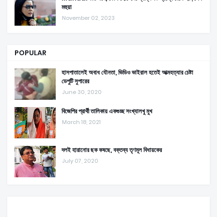
মহুয়া
November 02, 2023
POPULAR
হাসপাতালেই অবাধ যৌনতা, ভিডিও ভাইরাল হতেই আত্মহত্যার চেষ্টা
ডেপুটি সুপারের
June 30, 2020
বিজেপির প্রার্থী তালিকায় একগুচ্ছ সংখ্যালখু মুখ
March 18, 2021
দলই হারানোর ছক কষছে, বক্তব্য তৃণমূল বিধায়কের
July 07, 2020