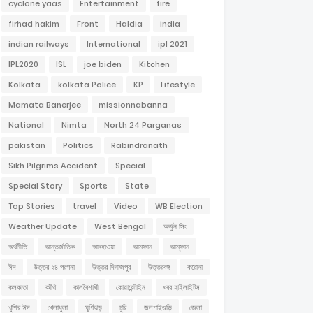
cyclone yaas
Entertainment
fire
firhad hakim
Front
Haldia
india
indian railways
International
ipl 2021
IPL2020
ISL
joe biden
Kitchen
Kolkata
kolkata Police
KP
Lifestyle
Mamata Banerjee
missionnabanna
National
Nimta
North 24 Parganas
pakistan
Politics
Rabindranath
Sikh Pilgrims Accident
Special
Special Story
Sports
State
Top Stories
travel
Video
WB Election
Weather Update
West Bengal
অর্জুন সিং
অর্থনীতি
আন্তর্জাতিক
আবহাওয়া
আমফান
আম্ফান
ঈদ
উত্তর ২৪ পরগনা
উত্তর দিনাজপুর
উত্তরবঙ্গ
করোনা
কলকাতা
কাঁথি
কালবৈশাখী
কোয়ারেন্টাইন
খবর হাইলাইটস
খুশির ঈদ
খেলাধুলা
ঘূর্ণিঝড়
চুরি
জলপাইগুড়ি
জেলা