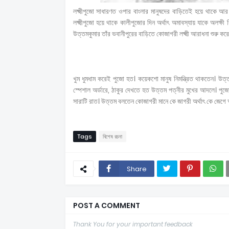
লক্ষ্মীপুজো সাধারণত ওপার বাংলার মানুষদের বাড়িতেই হয়ে থাকে আর হ
লক্ষ্মীপুজো হয়ে থাকে কালীপুজোর দিন অর্থাৎ অমাবস্যায় যাকে অলক্ষী
উত্তমকুমার তাঁর ভবানীপুরের বাড়িতে কোজাগরী লক্ষ্মী আরাধনা শুরু কর
খুম ধুমধাম করেই পুজো হত। কয়েকশো মানুষ নিমন্ত্রিত থাকতেন। উত্
স্পেশাল অর্ডারে, ঠাকুর দেখতে হত উত্তম পত্নীর মুখের আদলে। পু
সারাটি রাত। উত্তম বলতেন কোজাগরী মানে কে জাগরী অর্থাৎ কে জেগে আছ
Tags
বিশেষ রচনা
Share
POST A COMMENT
Thank You for your important feedback