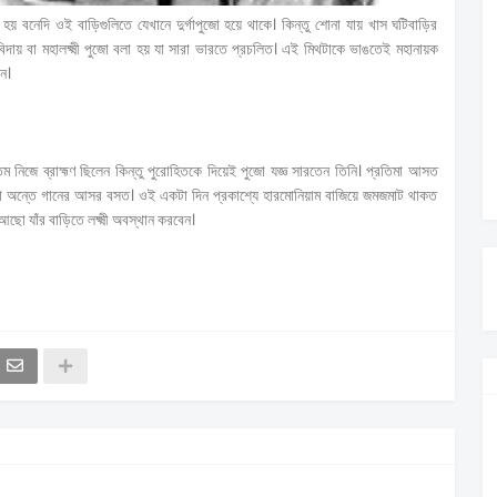
য় বনেদি ওই বাড়িগুলিতে যেখানে দুর্গাপুজো হয়ে থাকে। কিন্তু শোনা যায় খাস ঘটিবাড়ির
 বিদায় বা মহালক্ষ্মী পুজো বলা হয় যা সারা ভারতে প্রচলিত। এই মিথটাকে ভাঙতেই মহানায়ক
েন।
তম নিজে ব্রাহ্মণ ছিলেন কিন্তু পুরোহিতকে দিয়েই পুজো যজ্ঞ সারতেন তিনি। প্রতিমা আসত
জো অন্তে গানের আসর বসত। ওই একটা দিন প্রকাশ্যে হারমোনিয়াম বাজিয়ে জমজমাট থাকত
ো যাঁর বাড়িতে লক্ষ্মী অবস্থান করবেন।