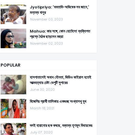
Jyotipriya: 'মমতাদি-অভিষেক সব জানে,'
মন্তব্য বালুর
November 03, 2023
Mahua: কার সঙ্গে, কোন হোটেলে! ব্যক্তিগত
প্রশ্নে বৈঠক ছাড়লেন মহুয়া
November 02, 2023
POPULAR
হাসপাতালেই অবাধ যৌনতা, ভিডিও ভাইরাল হতেই
আত্মহত্যার চেষ্টা ডেপুটি সুপারের
June 30, 2020
বিজেপির প্রার্থী তালিকায় একগুচ্ছ সংখ্যালখু মুখ
March 18, 2021
দলই হারানোর ছক কষছে, বক্তব্য তৃণমূল বিধায়কের
July 07, 2020