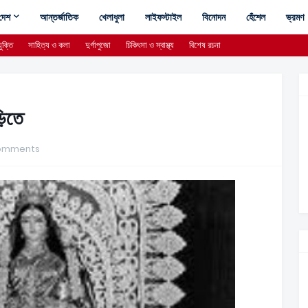
দেশ
আন্তর্জাতিক
খেলাধুলা
লাইফস্টাইল
বিনোদন
হেঁশেল
ভ্রমণ
ুক্তি
সাহিত্য ও কলা
দুর্গাপুজো
চিকিৎসা ও স্বাস্থ্য
বিশেষ রচনা
়িতে
omments