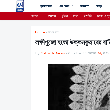
প্রথমপাতা
এক নজরে
কলকাতা
রাজ্য
করোনা
IPL2020
ফুটবল
শিক্ষা
রাজনীতি
বিজ্ঞান ও প্রয
Home
বিশেষ রচনা
লক্ষীপুজো হতো উত্তমকুমারের বাড
by
Calcutta News
October 30, 2020
0 C