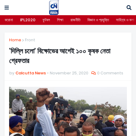
করোনা
IPL2020
ফুটবল
শিক্ষা
রাজনীতি
বিজ্ঞান ও প্রযুক্তি
সাহিত্য ও কলা
Home
Front
'দিল্লি চলো' বিক্ষোভের আগেই ১০০ কৃষক নেতা
গ্রেফতার
by
Calcutta News
November 25, 2020
0 Comments