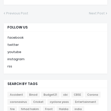
Previous Post
Next Post
FOLLOW US
facebook
twitter
youtube
instagram
rss
SEARCH BY TAGS
Accident
Binod
Budget21
cbi
CBSE
Corona
coronavirus
Cricket
cyclone yaas
Entertainment
fire
firhad hakim
Front
Haldia
india