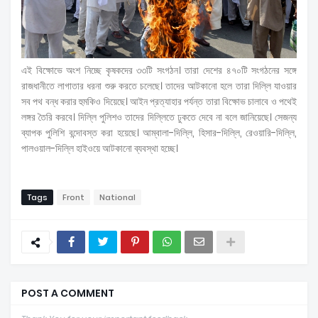
এই বিক্ষোভে অংশ নিচ্ছে কৃষকদের ৩৩টি সংগঠন। তারা দেশের ৪৭০টি সংগঠনের সঙ্গে
রাজধানীতে লাগাতার ধরনা শুরু করতে চলেছে। তাদের আটকানো হলে তারা দিল্লি যাওয়ার
সব পথ বন্ধ করার হুমকিও দিয়েছে। আইন প্রত্যাহার পর্যন্ত তারা বিক্ষোভ চালাবে ও পথেই
লঙ্গর তৈরি করবে। দিল্লি পুলিশও তাদের দিল্লিতে ঢুকতে দেবে না বলে জানিয়েছে। সেজন্য
ব্যাপক পুলিশি বন্দোবস্ত করা হয়েছে। আম্বালা-দিল্লি, হিসার-দিল্লি, রেওয়ারি-দিল্লি,
পালওয়াল-দিল্লি হাইওয়ে আটকানো ব্যবস্থা হচ্ছে।
Tags
Front
National
POST A COMMENT