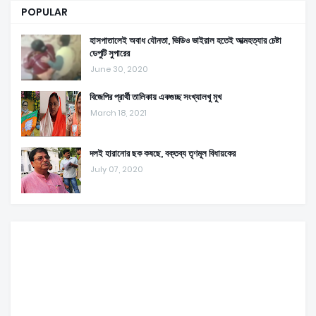
POPULAR
হাসপাতালেই অবাধ যৌনতা, ভিডিও ভাইরাল হতেই আত্মহত্যার চেষ্টা
ডেপুটি সুপারের
June 30, 2020
বিজেপির প্রার্থী তালিকায় একগুচ্ছ সংখ্যালখু মুখ
March 18, 2021
দলই হারানোর ছক কষছে, বক্তব্য তৃণমূল বিধায়কের
July 07, 2020