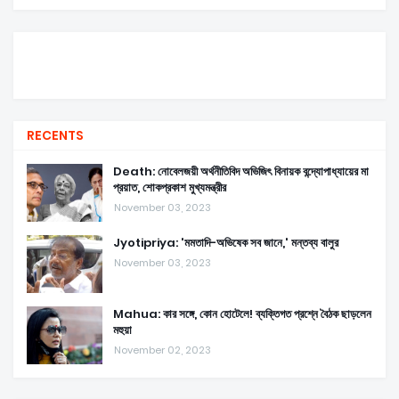
RECENTS
Death: নোবেলজয়ী অর্থনীতিবিদ অভিজিৎ বিনায়ক বন্দ্যোপাধ্যায়ের মা
প্রয়াত, শোকপ্রকাশ মুখ্যমন্ত্রীর
November 03, 2023
Jyotipriya: 'মমতাদি-অভিষেক সব জানে,' মন্তব্য বালুর
November 03, 2023
Mahua: কার সঙ্গে, কোন হোটেলে! ব্যক্তিগত প্রশ্নে বৈঠক ছাড়লেন
মহুয়া
November 02, 2023