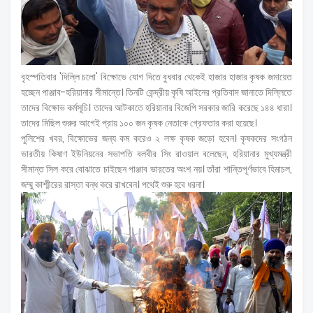
বৃহস্পতিবার 'দিল্লি চলো' বিক্ষোভে যোগ দিতে বুধবার থেকেই হাজার হাজার কৃষক জমায়েত
হচ্ছেন পাঞ্জাব-হরিয়ানার সীমান্তে। তিনটি কেন্দ্রীয় কৃষি আইনের প্রতিবাদ জানাতে দিল্লিতে
তাদের বিক্ষোভ কর্মসূচি। তাদের আটকাতে হরিয়ানার বিজেপি সরকার জারি করেছে ১৪৪ ধারা।
তাদের মিছিল শুরুর আগেই প্রায় ১০০ জন কৃষক নেতাকে গ্রেফতার করা হয়েছে।
পুলিশের খবর, বিক্ষোভের জন্য কম করেও ২ লক্ষ কৃষক জড়ো হবেন। কৃষকদের সংগঠন
ভারতীয় কিষাণ ইউনিয়নের সভাপতি বলবীর সিং রাওয়াল বলেছেন, হরিয়ানার মুখ্যমন্ত্রী
সীমান্ত সিল করে বোঝাতে চাইছেন পাঞ্জাব ভারতের অংশ নয়। তাঁরা শান্তিপূর্ণভাবে হিমাচল,
জম্মু কাশ্মীরের রাস্তা বন্ধ করে রাখবেন। পথেই শুরু হবে ধরনা।