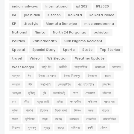
indian railways
International
ipl 2021
IPL2020
ISL
joe biden
Kitchen
Kolkata
kolkata Police
KP
Lifestyle
Mamata Banerjee
missionnabanna
National
Nimta
North 24 Parganas
pakistan
Politics
Rabindranath
Sikh Pilgrims Accident
Special
Special Story
Sports
State
Top Stories
travel
Video
WB Election
Weather Update
West Bengal
অর্জুন সিং
অর্থনীতি
আন্তর্জাতিক
আবহাওয়া
আমফান
আম্ফান
ঈদ
উত্তর ২৪ পরগনা
উত্তর দিনাজপুর
উত্তরবঙ্গ
করোনা
কলকাতা
কাঁথি
কালবৈশাখী
কোয়ারেন্টাইন
খবর হাইলাইটস
খুশির ঈদ
খেলাধুলা
ঘূর্ণিঝড়
চুরি
জলপাইগুড়ি
জেলা
তেলেঙ্গানা
দক্ষিণবঙ্গ
দেশ
নদীয়া
নরেন্দ্র মোদি
নাদিয়া
পথ দুর্ঘটনা
পশ্চিমবঙ্গ
প্রথম পাতা
ফুটবল
বিজেপি
বিনোদন
বিশেষ রচনা
ভিডিও
ভ্রমণ
মারধোর
মালদা
মুর্শিদাবাদ
রাজ্য
রায়গঞ্জ
রেলমন্ত্রক
লকডাউন
লাইফস্টাইল
শিয়ালদা
সান্দাকফু
স্বাস্থ্য
হাওড়া
হালিশহর
হুগলী
হেঁশেল