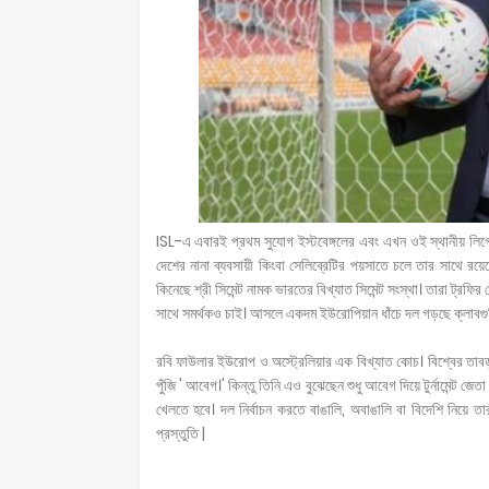
ISL-এ এবারই প্রথম সুযোগ ইস্টবেঙ্গলের এবং এখন ওই স্থানীয় লি
দেশের নানা ব্যবসায়ী কিংবা সেলিব্রেটির পয়সাতে চলে তার সাথে রয়ে
কিনেছে শ্রী সিমেন্ট নামক ভারতের বিখ্যাত সিমেন্ট সংস্থা। তারা ট্র
সাথে সমর্থকও চাই। আসলে একদম ইউরোপিয়ান ধাঁচে দল গড়ছে ক্লাবগু
রবি ফাউলার ইউরোপ ও অস্ট্রেলিয়ার এক বিখ্যাত কোচ। বিশ্বের তাবড় ত
পুঁজি ' আবেগ।' কিন্তু তিনি এও বুঝেছেন শুধু আবেগ দিয়ে টুর্নামেন্ট জে
খেলতে হবে। দল নির্বাচন করতে বাঙালি, অবাঙালি বা বিদেশি নিয়ে ত
প্রস্তুতি |