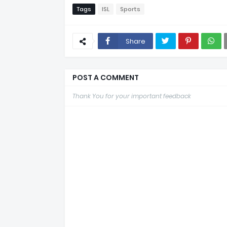
Tags
ISL
Sports
Share
POST A COMMENT
Thank You for your important feedback