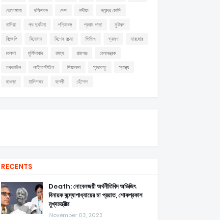
তেলেঙ্গানা
দক্ষিণবঙ্গ
দেশ
নদীয়া
নরেন্দ্র মোদি
নাদিয়া
পথ দুর্ঘটনা
পশ্চিমবঙ্গ
প্রথম পাতা
ফুটবল
বিজেপি
বিনোদন
বিশেষ রচনা
ভিডিও
ভ্রমণ
মারধোর
মালদা
মুর্শিদাবাদ
রাজ্য
রায়গঞ্জ
রেলমন্ত্রক
লকডাউন
লাইফস্টাইল
শিয়ালদা
সান্দাকফু
স্বাস্থ্য
হাওড়া
হালিশহর
হুগলী
হেঁশেল
RECENTS
Death: নোবেলজয়ী অর্থনীতিবিদ অভিজিৎ
বিনায়ক বন্দ্যোপাধ্যায়ের মা প্রয়াত, শোকপ্রকাশ
মুখ্যমন্ত্রীর
November 03, 2023