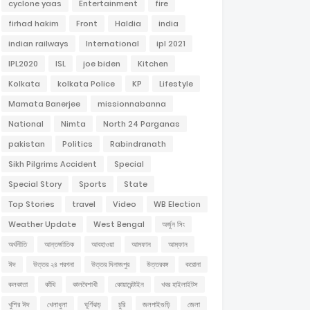
cyclone yaas
Entertainment
fire
firhad hakim
Front
Haldia
india
indian railways
International
ipl 2021
IPL2020
ISL
joe biden
Kitchen
Kolkata
kolkata Police
KP
Lifestyle
Mamata Banerjee
missionnabanna
National
Nimta
North 24 Parganas
pakistan
Politics
Rabindranath
Sikh Pilgrims Accident
Special
Special Story
Sports
State
Top Stories
travel
Video
WB Election
Weather Update
West Bengal
অর্জুন সিং
অর্থনীতি
আন্তর্জাতিক
আবহাওয়া
আমফান
আম্ফান
ঈদ
উত্তর ২৪ পরগনা
উত্তর দিনাজপুর
উত্তরবঙ্গ
করোনা
কলকাতা
কাঁথি
কালবৈশাখী
কোয়ারেন্টাইন
খবর হাইলাইটস
খুশির ঈদ
খেলাধুলা
ঘূর্ণিঝড়
চুরি
জলপাইগুড়ি
জেলা