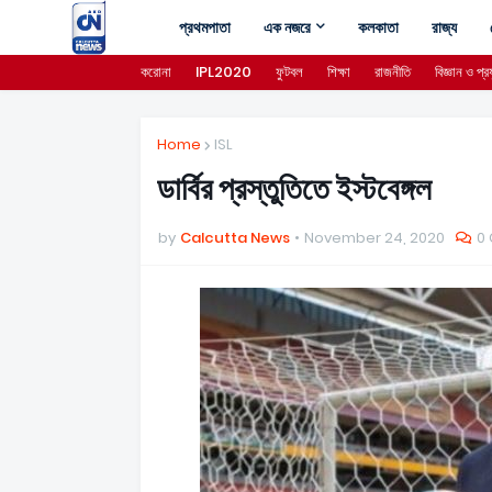
প্রথমপাতা
এক নজরে
কলকাতা
রাজ্য
করোনা
IPL2020
ফুটবল
শিক্ষা
রাজনীতি
বিজ্ঞান ও প্রয
Home
ISL
ডার্বির প্রস্তুতিতে ইস্টবেঙ্গল
by
Calcutta News
November 24, 2020
0