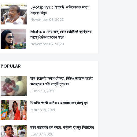
Jyotipriya: 'মমতাদি-অভিষেক সব জানে,'
মন্তব্য বালুর
November 03, 2023
Mahua: কার সঙ্গে, কোন হোটেলে! ব্যক্তিগত
প্রশ্নে বৈঠক ছাড়লেন মহুয়া
November 02, 2023
POPULAR
হাসপাতালেই অবাধ যৌনতা, ভিডিও ভাইরাল হতেই
আত্মহত্যার চেষ্টা ডেপুটি সুপারের
June 30, 2020
বিজেপির প্রার্থী তালিকায় একগুচ্ছ সংখ্যালখু মুখ
March 18, 2021
দলই হারানোর ছক কষছে, বক্তব্য তৃণমূল বিধায়কের
July 07, 2020