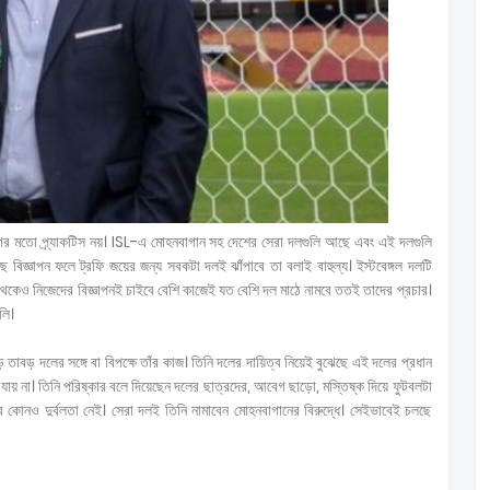
গের মতো প্র্যাকটিস নয়। ISL-এ মোহনবাগান সহ দেশের সেরা দলগুলি আছে এবং এই দলগুলি
ছে বিজ্ঞাপন ফলে ট্রফি জয়ের জন্য সবকটা দলই ঝাঁপাবে তা বলাই বাহুল্য। ইস্টবেঙ্গল দলটি
ফির থেকেও নিজেদের বিজ্ঞাপনই চাইবে বেশি কাজেই যত বেশি দল মাঠে নামবে ততই তাদের প্রচার।
লি।
াবড় দলের সঙ্গে বা বিপক্ষে তাঁর কাজ। তিনি দলের দায়িত্ব নিয়েই বুঝেছে এই দলের প্রধান
তা যায় না। তিনি পরিষ্কার বলে দিয়েছেন দলের ছাত্রদের, আবেগ ছাড়ো, মস্তিষ্ক দিয়ে ফুটবলটা
ার কোনও দুর্বলতা নেই। সেরা দলই তিনি নামাবেন মোহনবাগানের বিরুদ্ধে। সেইভাবেই চলছে