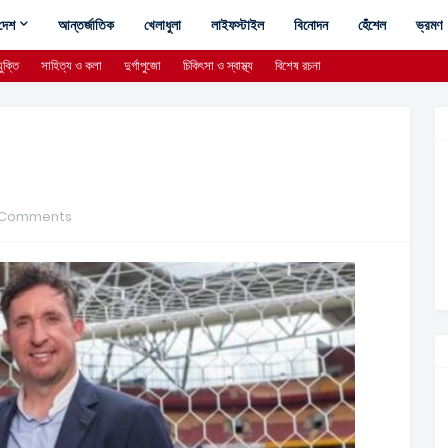
দেশ
আন্তর্জাতিক
খেলাধুলা
লাইফস্টাইল
বিনোদন
হেঁশেল
ভ্রমণ
ুক্তি
সাহিত্য ও কলা
দুর্গাপুজো
চিকিৎসা ও স্বাস্থ্য
বিশেষ রচনা
 Comments