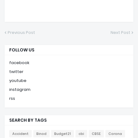
Previous Post
Next Post
FOLLOW US
facebook
twitter
youtube
instagram
rss
SEARCH BY TAGS
Accident
Binod
Budget21
cbi
CBSE
Corona