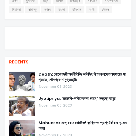
মালদা
মুর্শিদাবাদ
রাজ্য
রায়গঞ্জ
রেলমন্ত্রক
লকডাউন
লাইফস্টাইল
শিয়ালদা
সান্দাকফু
স্বাস্থ্য
হাওড়া
হালিশহর
হুগলী
হেঁশেল
RECENTS
Death: নোবেলজয়ী অর্থনীতিবিদ অভিজিৎ বিনায়ক বন্দ্যোপাধ্যায়ের মা
প্রয়াত, শোকপ্রকাশ মুখ্যমন্ত্রীর
November 03, 2023
Jyotipriya: 'মমতাদি-অভিষেক সব জানে,' মন্তব্য বালুর
November 03, 2023
Mahua: কার সঙ্গে, কোন হোটেলে! ব্যক্তিগত প্রশ্নে বৈঠক ছাড়লেন
মহুয়া
November 02, 2023