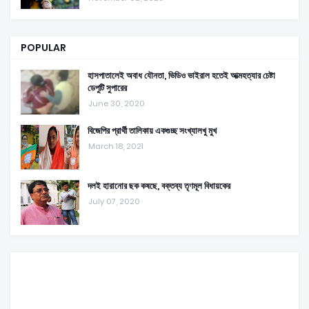
POPULAR
হাসপাতালেই অবাধ যৌনতা, ভিডিও ভাইরাল হতেই আত্মহত্যার চেষ্টা
ডেপুটি সুপারের
June 30, 2020
বিজেপির প্রার্থী তালিকায় একগুচ্ছ সংখ্যালখু মুখ
March 18, 2021
দলই হারানোর ছক কষছে, বক্তব্য তৃণমূল বিধায়কের
July 07, 2020