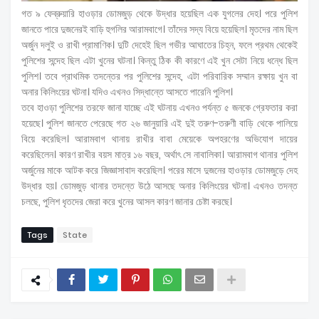
গত ৯ ফেব্রুয়ারি হাওড়ার ডোমজুড় থেকে উদ্ধার হয়েছিল এক যুগলের দেহ। পরে পুলিশ
জানতে পারে দুজনেরই বাড়ি হুগলির আরামবাগে। তাঁদের সদ্য বিয়ে হয়েছিল। মৃতদের নাম ছিল
অর্জুন দলুই ও রাখী প্রামাণিক। দুটি দেহেই ছিল গভীর আঘাতের চিহ্ন, ফলে প্রথম থেকেই
পুলিশের সন্দেহ ছিল এটা খুনের ঘটনা। কিন্তু ঠিক কী কারণে এই খুন সেটা নিয়ে ধন্ধে ছিল
পুলিশ। তবে প্রাথমিক তদন্তের পর পুলিশের সন্দেহ, এটা পরিবারিক সম্মান রক্ষায় খুন বা
অনার কিলিংয়ের ঘটনা। যদিও এখনও সিদ্ধান্তে আসতে পারেনি পুলিশ।
তবে হাওড়া পুলিশের তরফে জানা যাচ্ছে এই ঘটনায় এখনও পর্যন্ত ৫ জনকে গ্রেফতার করা
হয়েছে। পুলিশ জানতে পেরেছে গত ২৬ জানুয়ারি এই দুই তরুণ-তরুণী বাড়ি থেকে পালিয়ে
বিয়ে করেছিল। আরামবাগ থানায় রাখীর বাবা মেয়েকে অপহরণের অভিযোগ দায়ের
করেছিলেন। কারণ রাখীর বয়স মাত্র ১৬ বছর, অর্থাৎ সে নাবালিকা। আরামবাগ থানার পুলিশ
অর্জুনের মাকে আটক করে জিজ্ঞাসাবাদ করেছিল। পরের মাসে দুজনের হাওড়ার ডোমজুড়ে দেহ
উদ্ধার হয়। ডোমজুড় থানার তদন্তে উঠে আসছে অনার কিলিংয়ের ঘটনা। এখনও তদন্ত
চলছে, পুলিশ ধৃতদের জেরা করে খুনের আসল কারণ জানার চেষ্টা করছে।
Tags
State