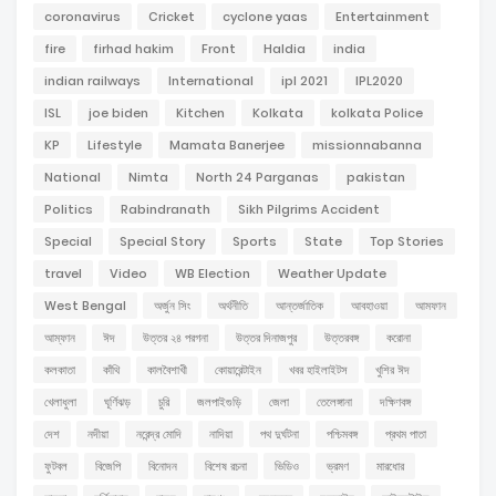
coronavirus
Cricket
cyclone yaas
Entertainment
fire
firhad hakim
Front
Haldia
india
indian railways
International
ipl 2021
IPL2020
ISL
joe biden
Kitchen
Kolkata
kolkata Police
KP
Lifestyle
Mamata Banerjee
missionnabanna
National
Nimta
North 24 Parganas
pakistan
Politics
Rabindranath
Sikh Pilgrims Accident
Special
Special Story
Sports
State
Top Stories
travel
Video
WB Election
Weather Update
West Bengal
অর্জুন সিং
অর্থনীতি
আন্তর্জাতিক
আবহাওয়া
আমফান
আম্ফান
ঈদ
উত্তর ২৪ পরগনা
উত্তর দিনাজপুর
উত্তরবঙ্গ
করোনা
কলকাতা
কাঁথি
কালবৈশাখী
কোয়ারেন্টাইন
খবর হাইলাইটস
খুশির ঈদ
খেলাধুলা
ঘূর্ণিঝড়
চুরি
জলপাইগুড়ি
জেলা
তেলেঙ্গানা
দক্ষিণবঙ্গ
দেশ
নদীয়া
নরেন্দ্র মোদি
নাদিয়া
পথ দুর্ঘটনা
পশ্চিমবঙ্গ
প্রথম পাতা
ফুটবল
বিজেপি
বিনোদন
বিশেষ রচনা
ভিডিও
ভ্রমণ
মারধোর