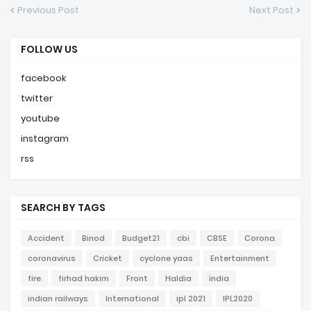
Previous Post
Next Post
FOLLOW US
facebook
twitter
youtube
instagram
rss
SEARCH BY TAGS
Accident
Binod
Budget21
cbi
CBSE
Corona
coronavirus
Cricket
cyclone yaas
Entertainment
fire
firhad hakim
Front
Haldia
india
indian railways
International
ipl 2021
IPL2020