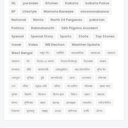
ISL
joe biden
Kitchen
Kolkata
kolkata Police
KP
Lifestyle
Mamata Banerjee
missionnabanna
National
Nimta
North 24 Parganas
pakistan
Politics
Rabindranath
Sikh Pilgrims Accident
Special
Special Story
Sports
State
Top Stories
travel
Video
WB Election
Weather Update
West Bengal
অর্জুন সিং
অর্থনীতি
আন্তর্জাতিক
আবহাওয়া
আমফান
আম্ফান
ঈদ
উত্তর ২৪ পরগনা
উত্তর দিনাজপুর
উত্তরবঙ্গ
করোনা
কলকাতা
কাঁথি
কালবৈশাখী
কোয়ারেন্টাইন
খবর হাইলাইটস
খুশির ঈদ
খেলাধুলা
ঘূর্ণিঝড়
চুরি
জলপাইগুড়ি
জেলা
তেলেঙ্গানা
দক্ষিণবঙ্গ
দেশ
নদীয়া
নরেন্দ্র মোদি
নাদিয়া
পথ দুর্ঘটনা
পশ্চিমবঙ্গ
প্রথম পাতা
ফুটবল
বিজেপি
বিনোদন
বিশেষ রচনা
ভিডিও
ভ্রমণ
মারধোর
মালদা
মুর্শিদাবাদ
রাজ্য
রায়গঞ্জ
রেলমন্ত্রক
লকডাউন
লাইফস্টাইল
শিয়ালদা
সান্দাকফু
স্বাস্থ্য
হাওড়া
হালিশহর
হুগলী
হেঁশেল