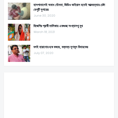
হাসপাতালেই অবাধ যৌনতা, ভিডিও ভাইরাল হতেই আত্মহত্যার চেষ্টা
ডেপুটি সুপারের
June 30, 2020
বিজেপির প্রার্থী তালিকায় একগুচ্ছ সংখ্যালখু মুখ
March 18, 2021
দলই হারানোর ছক কষছে, বক্তব্য তৃণমূল বিধায়কের
July 07, 2020