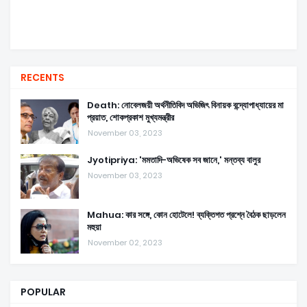
RECENTS
Death: নোবেলজয়ী অর্থনীতিবিদ অভিজিৎ বিনায়ক বন্দ্যোপাধ্যায়ের মা
প্রয়াত, শোকপ্রকাশ মুখ্যমন্ত্রীর
November 03, 2023
Jyotipriya: 'মমতাদি-অভিষেক সব জানে,' মন্তব্য বালুর
November 03, 2023
Mahua: কার সঙ্গে, কোন হোটেলে! ব্যক্তিগত প্রশ্নে বৈঠক ছাড়লেন
মহুয়া
November 02, 2023
POPULAR