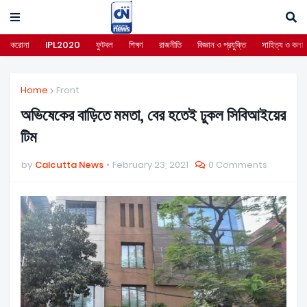
করোনা
IPL2020
ফুটবল
শিক্ষা
রাজনীতি
বিজ্ঞান ও প্রযুক্তি
সাহিত্য ও কলা
Home
Front
অভিষেকের বাড়িতে মমতা, বের হতেই ঢুকল সিবিআইয়ের
টিম
by
Calcutta News
February 23, 2021
0 Comments