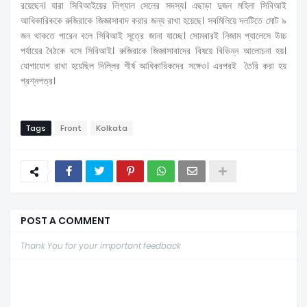
রয়েছেন। যারা সিবিআইয়ের লিগ্যাল সেলের সদস্য। এছাড়া দুজন মহিলা সিবিআই
আধিকারিককে রুজিরাকে জিজ্ঞাসাবাদ করার জন্য রাখা হয়েছে। সবমিলিয়ে দলটিতে মোট ৯
জন থাকতে পারেন বলে সিবিআই সূত্রে জানা যাচ্ছে। সোমবারই নিজাম প্যালেসে উচ্চ
পর্যায়ের বৈঠকে বসে সিবিআই। রুজিরাকে জিজ্ঞাসাবাদের বিষয়ে বিভিন্ন আলোচনা হয়।
যোগাযোগ রাখা হয়েছিল দিল্লির শীর্ষ আধিকারিকদের সঙ্গেও। এরপরই তৈরি করা হয়
প্রশ্নপত্র।
Tags
Front
Kolkata
POST A COMMENT
Thank You for your important feedback