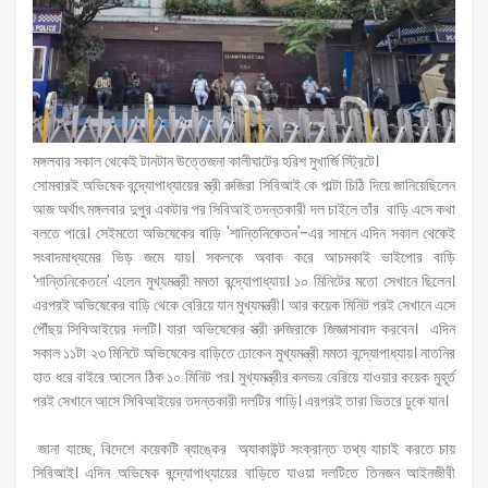
মঙ্গলবার সকাল থেকেই টানটান উত্তেজনা কালীঘাটের হরিশ মুখার্জি স্ট্রিটে।
সোমবারই অভিষেক বন্দ্যোপাধ্যায়ের স্ত্রী রুজিরা সিবিআই কে পাল্টা চিঠি দিয়ে জানিয়েছিলেন
আজ অর্থাৎ মঙ্গলবার দুপুর একটার পর সিবিআই তদন্তকারী দল চাইলে তাঁর বাড়ি এসে কথা
বলতে পারে। সেইমতো অভিষেকের বাড়ি 'শান্তিনিকেতন'-এর সামনে এদিন সকাল থেকেই
সংবাদমাধ্যমের ভিড় জমে যায়। সকলকে অবাক করে আচমকাই ভাইপোর বাড়ি
‘শান্তিনিকেতনে’ এলেন মুখ্যমন্ত্রী মমতা বন্দ্যোপাধ্যায়। ১০ মিনিটের মতো সেখানে ছিলেন।
এরপরই অভিষেকের বাড়ি থেকে বেরিয়ে যান মুখ্যমন্ত্রী। আর কয়েক মিনিট পরই সেখানে এসে
পৌঁছয় সিবিআইয়ের দলটি। যারা অভিষেকের স্ত্রী রুজিরাকে জিজ্ঞাসাবাদ করবেন। এদিন
সকাল ১১টা ২৩ মিনিটে অভিষেকের বাড়িতে ঢোকেন মুখ্যমন্ত্রী মমতা বন্দ্যোপাধ্যায়। নাতনির
হাত ধরে বাইরে আসেন ঠিক ১০ মিনিট পর। মুখ্যমন্ত্রীর কনভয় বেরিয়ে যাওয়ার কয়েক মুহূর্ত
পরই সেখানে আসে সিবিআইয়ের তদন্তকারী দলটির গাড়ি। এরপরই তারা ভিতরে ঢুকে যান।
জানা যাচ্ছে, বিদেশে কয়েকটি ব্যাঙ্কের অ্যাকাউন্ট সংক্রান্ত তথ্য যাচাই করতে চায়
সিবিআই। এদিন অভিষেক বন্দ্যোপাধ্যায়ের বাড়িতে যাওয়া দলটিতে তিনজন আইনজীবী