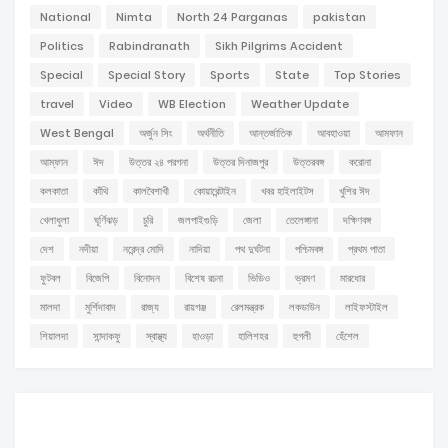
National
Nimta
North 24 Parganas
pakistan
Politics
Rabindranath
Sikh Pilgrims Accident
Special
Special Story
Sports
State
Top Stories
travel
Video
WB Election
Weather Update
West Bengal
অর্জুন সিং
অর্থনীতি
আন্তর্জাতিক
আবহাওয়া
আমফান
আম্ফান
ঈদ
উত্তর ২৪ পরগনা
উত্তর দিনাজপুর
উত্তরবঙ্গ
করোনা
কলকাতা
কাঁথি
কালবৈশাখী
কোয়ারেন্টাইন
খবর হাইলাইটস
খুশির ঈদ
খেলাধুলা
ঘূর্ণিঝড়
চুরি
জলপাইগুড়ি
জেলা
তেলেঙ্গানা
দক্ষিণবঙ্গ
দেশ
নদীয়া
নরেন্দ্র মোদি
নাদিয়া
পথ দুর্ঘটনা
পশ্চিমবঙ্গ
প্রথম পাতা
ফুটবল
বিজেপি
বিনোদন
বিশেষ রচনা
ভিডিও
ভ্রমণ
মারধোর
মালদা
মুর্শিদাবাদ
রাজ্য
রায়গঞ্জ
রেলমন্ত্রক
লকডাউন
লাইফস্টাইল
শিয়ালদা
সান্দাকফু
স্বাস্থ্য
হাওড়া
হালিশহর
হুগলী
হেঁশেল