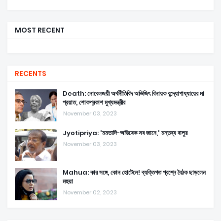
MOST RECENT
RECENTS
Death: নোবেলজয়ী অর্থনীতিবিদ অভিজিৎ বিনায়ক বন্দ্যোপাধ্যায়ের মা
প্রয়াত, শোকপ্রকাশ মুখ্যমন্ত্রীর
November 03, 2023
Jyotipriya: 'মমতাদি-অভিষেক সব জানে,' মন্তব্য বালুর
November 03, 2023
Mahua: কার সঙ্গে, কোন হোটেলে! ব্যক্তিগত প্রশ্নে বৈঠক ছাড়লেন
মহুয়া
November 02, 2023