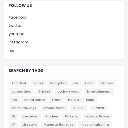
FOLLOW US
facebook
twitter
youtube
instagram
rss
SEARCH BY TAGS
Accident
Binod
Budget21
cbi
CBSE
Corona
coronavirus
Cricket
cyclone yaas
Entertainment
fire
firhad hakim
Front
Haldia
india
indian railways
International
ipl 2021
IPL2020
ISL
joe biden
Kitchen
Kolkata
kolkata Police
KP
Lifestyle
Mamata Banerjee
missionnabanna