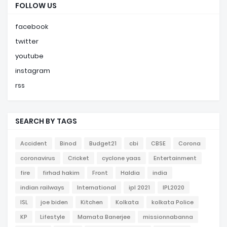
FOLLOW US
facebook
twitter
youtube
instagram
rss
SEARCH BY TAGS
Accident
Binod
Budget21
cbi
CBSE
Corona
coronavirus
Cricket
cyclone yaas
Entertainment
fire
firhad hakim
Front
Haldia
india
indian railways
International
ipl 2021
IPL2020
ISL
joe biden
Kitchen
Kolkata
kolkata Police
KP
Lifestyle
Mamata Banerjee
missionnabanna