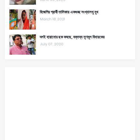
বিজেপির প্রার্থী তালিকায় একগুচ্ছ সংখ্যালখু মুখ
March 18, 2021
দলই হারানোর ছক কষছে, বক্তব্য তৃণমূল বিধায়কের
July 07, 2020