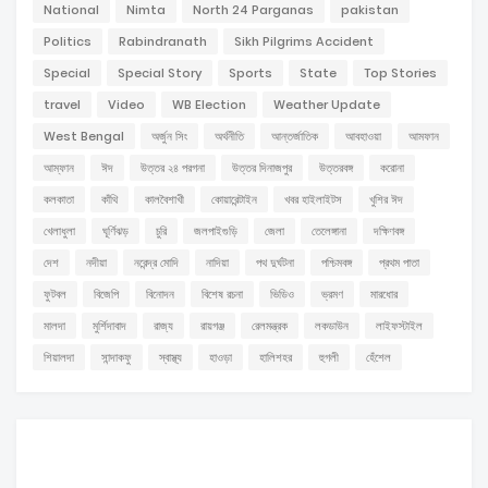
National
Nimta
North 24 Parganas
pakistan
Politics
Rabindranath
Sikh Pilgrims Accident
Special
Special Story
Sports
State
Top Stories
travel
Video
WB Election
Weather Update
West Bengal
অর্জুন সিং
অর্থনীতি
আন্তর্জাতিক
আবহাওয়া
আমফান
আম্ফান
ঈদ
উত্তর ২৪ পরগনা
উত্তর দিনাজপুর
উত্তরবঙ্গ
করোনা
কলকাতা
কাঁথি
কালবৈশাখী
কোয়ারেন্টাইন
খবর হাইলাইটস
খুশির ঈদ
খেলাধুলা
ঘূর্ণিঝড়
চুরি
জলপাইগুড়ি
জেলা
তেলেঙ্গানা
দক্ষিণবঙ্গ
দেশ
নদীয়া
নরেন্দ্র মোদি
নাদিয়া
পথ দুর্ঘটনা
পশ্চিমবঙ্গ
প্রথম পাতা
ফুটবল
বিজেপি
বিনোদন
বিশেষ রচনা
ভিডিও
ভ্রমণ
মারধোর
মালদা
মুর্শিদাবাদ
রাজ্য
রায়গঞ্জ
রেলমন্ত্রক
লকডাউন
লাইফস্টাইল
শিয়ালদা
সান্দাকফু
স্বাস্থ্য
হাওড়া
হালিশহর
হুগলী
হেঁশেল