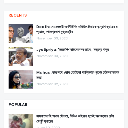
RECENTS
Death: নোবেলজয়ী অর্থনীতিবিদ অভিজিৎ বিনায়ক বন্দ্যোপাধ্যায়ের মা
প্রয়াত, শোকপ্রকাশ মুখ্যমন্ত্রীর
November 03, 2023
Jyotipriya: 'মমতাদি-অভিষেক সব জানে,' মন্তব্য বালুর
November 03, 2023
Mahua: কার সঙ্গে, কোন হোটেলে! ব্যক্তিগত প্রশ্নে বৈঠক ছাড়লেন
মহুয়া
November 02, 2023
POPULAR
হাসপাতালেই অবাধ যৌনতা, ভিডিও ভাইরাল হতেই আত্মহত্যার চেষ্টা
ডেপুটি সুপারের
June 30, 2020