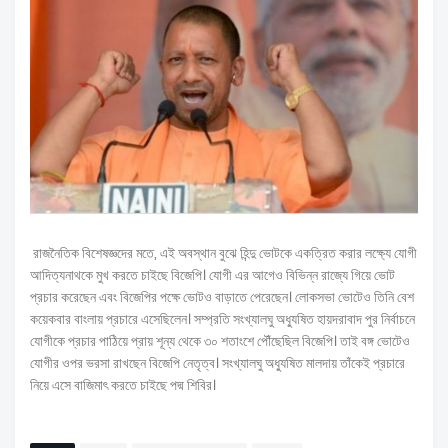
রাজনৈতিক বিশেষজ্ঞদের মতে, এই অবস্থান বুঝে হিন্দু ভোটকে একত্রিত করার লক্ষ্যে যোগী
আদিত্যনাথকে মুখ করতে চাইছে বিজেপি। যোগী এর আগেও বিভিন্ন রাজ্যে গিয়ে ভোট
প্রচার করেছেন এবং বিজেপির পক্ষে ভোটও বাড়াতে পেরেছেন। লোকসভা ভোটেও তিনি বেশ
কয়েকবার বাংলায় প্রচারে এসেছিলেন। সম্প্রতি সংখ্যালঘু অধ্যুষিত হায়দরাবাদ পুর নির্বাচনে
যোগীকে প্রচার পাঠিয়ে প্রায় শূন্য থেকে ৩০ শতাংশে পৌঁছেছিল বিজেপি। তাই বঙ্গ ভোটেও
যোগীর ওপর ভরসা রাখছেন বিজেপি নেতৃত্ব। সংখ্যালঘু অধ্যুষিত মালদায় তাঁকেই প্রচারে
নিয়ে এসে বাজিমাৎ করতে চাইছে পদ্ম শিবির।