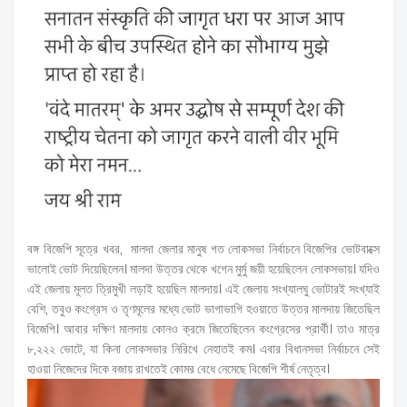
বঙ্গ বিজেপি সূত্রে খবর, মালদা জেলার মানুষ গত লোকসভা নির্বাচনে বিজেপির ভোটবাক্সে
ভালোই ভোট দিয়েছিলেন। মালদা উত্তর থেকে খগেন মুর্মু জয়ী হয়েছিলেন লোকসভায়। যদিও
এই জেলায় মূলত ত্রিমুখী লড়াই হয়েছিল মালদায়। এই জেলায় সংখ্যালঘু ভোটারই সংখ্যাই
বেশি, তবুও কংগ্রেস ও তৃণমূলের মধ্যে ভোট ভাগাভাগি হওয়াতে উত্তর মালদায় জিতেছিল
বিজেপি। আবার দক্ষিণ মালদায় কোনও ক্রমে জিতেছিলেন কংগ্রেসের প্রার্থী। তাও মাত্র
৮,২২২ ভোটে, যা কিনা লোকসভার নিরিখে নেহাতই কম। এবার বিধানসভা নির্বাচনে সেই
হাওয়া নিজেদের দিকে বজায় রাখতেই কোমর বেধে নেমেছে বিজেপি শীর্ষ নেতৃত্ব।