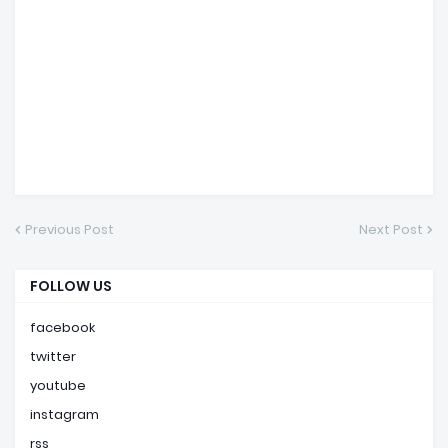
Previous Post
Next Post
FOLLOW US
facebook
twitter
youtube
instagram
rss