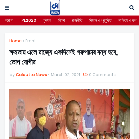
করোনা
IPL2020
ফুটবল
শিক্ষা
রাজনীতি
বিজ্ঞান ও প্রযুক্তি
সাহিত্য ও কলা
Home
Front
ক্ষমতায় এলে রাজ্যে একদিনেই গরুপাচার বন্ধ হবে,
তোপ যোগীর
by
Calcutta News
March 02, 2021
0 Comments