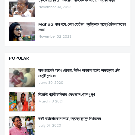
Jyotipriya: 'মমতাদি-অভিষেক সব জানে,' মন্তব্য বালুর
November 03, 2023
Mahua: কার সঙ্গে, কোন হোটেলে! ব্যক্তিগত প্রশ্নে বৈঠক ছাড়লেন
মহুয়া
November 02, 2023
POPULAR
হাসপাতালেই অবাধ যৌনতা, ভিডিও ভাইরাল হতেই আত্মহত্যার চেষ্টা
ডেপুটি সুপারের
June 30, 2020
বিজেপির প্রার্থী তালিকায় একগুচ্ছ সংখ্যালখু মুখ
March 18, 2021
দলই হারানোর ছক কষছে, বক্তব্য তৃণমূল বিধায়কের
July 07, 2020