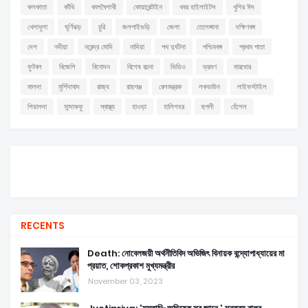
কলকাতা
কাঁথি
কালবৈশাখী
কোয়ারেন্টাইন
খবর হাইলাইটস
খুশির ঈদ
খেলাধুলা
ঘূর্ণিঝড়
চুরি
জলপাইগুড়ি
জেলা
তেলেঙ্গানা
দক্ষিণবঙ্গ
দেশ
নদীয়া
নরেন্দ্র মোদি
নাদিয়া
পথ দুর্ঘটনা
পশ্চিমবঙ্গ
প্রথম পাতা
ফুটবল
বিজেপি
বিনোদন
বিশেষ রচনা
ভিডিও
ভ্রমণ
মারধোর
মালদা
মুর্শিদাবাদ
রাজ্য
রায়গঞ্জ
রেলমন্ত্রক
লকডাউন
লাইফস্টাইল
শিয়ালদা
সান্দাকফু
স্বাস্থ্য
হাওড়া
হালিশহর
হুগলী
হেঁশেল
RECENTS
Death: নোবেলজয়ী অর্থনীতিবিদ অভিজিৎ বিনায়ক বন্দ্যোপাধ্যায়ের মা
প্রয়াত, শোকপ্রকাশ মুখ্যমন্ত্রীর
November 03, 2023