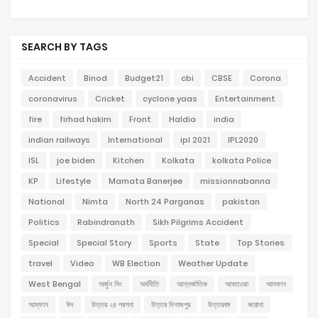
SEARCH BY TAGS
Accident
Binod
Budget21
cbi
CBSE
Corona
coronavirus
Cricket
cyclone yaas
Entertainment
fire
firhad hakim
Front
Haldia
india
indian railways
International
ipl 2021
IPL2020
ISL
joe biden
Kitchen
Kolkata
kolkata Police
KP
Lifestyle
Mamata Banerjee
missionnabanna
National
Nimta
North 24 Parganas
pakistan
Politics
Rabindranath
Sikh Pilgrims Accident
Special
Special Story
Sports
State
Top Stories
travel
Video
WB Election
Weather Update
West Bengal
অর্জুন সিং
অর্থনীতি
আন্তর্জাতিক
আবহাওয়া
আমফান
আম্ফান
ঈদ
উত্তর ২৪ পরগনা
উত্তর দিনাজপুর
উত্তরবঙ্গ
করোনা