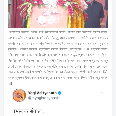
গাজোলের জনসভা থেকে যোগী আদিত্যনাথ বলেন, ‘বাংলায় লাভ জিহাদের ঘটানো ঘটছে।
আমরা ইউপি-তে আইন করে দিয়েছি। কিন্তু বাংলায় তোষণের রাজনীতি করতে এখানকার
সরকার গরু পাচার হোক বা লাভ জিহাদ, কোনওটাই রুখতে পারছে না। এর ফল মানুষ পরে
বুঝবেন। এখানকার সরকার এই সমস্ত ঘটনাই ঠেকাতে পুরোপুরি ব্যর্থ’। এরপরই তিনি বলেন,
পশ্চিমবঙ্গে ক্ষমতায় এলে আমি তাঁদের পরামর্শ দেব যাতে উত্তরপ্রদেশের মতো লভ জিহাদ
বিরোধী আইন তৈরি করা হয়। এদিন যোগীর নিশানায় ছিলেন মমতা বন্দ্যোপাধ্যায়ও। তৃণমূল
নেত্রীকে তোপ দেগে তিনি বলেন, জয় শ্রীরাম বললে বাধা কেন? রাম নাম অপছন্দ করলে
বাংলায় জায়গা নেই। পাশাপাশি দুর্গাপুজো ইস্যুও টেনে আনেন যোগী আদিত্যনাথ। তিনি
প্রশ্ন তুললেন, উত্তরপ্রদেশে দুর্গাপুজো করতে বাধা দেওয়া হয়না, কিন্তু এই রাজ্যে সমস্যা
হয়।