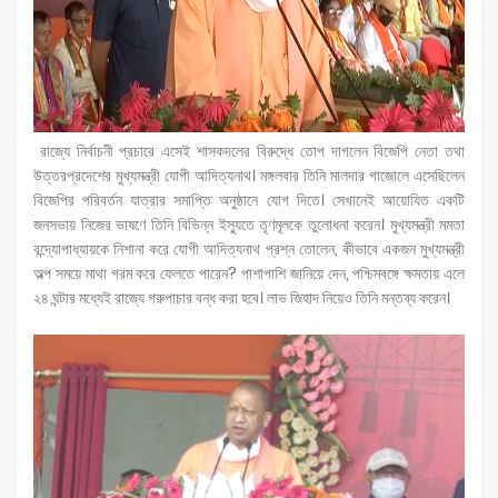
রাজ্যে নির্বাচনী প্রচারে এসেই শাসকদলের বিরুদ্ধে তোপ দাগলেন বিজেপি নেতা তথা
উত্তরপ্রদেশের মুখ্যমন্ত্রী যোগী আদিত্যনাথ। মঙ্গলবার তিনি মালদার গাজোলে এসেছিলেন
বিজেপির পরিবর্তন যাত্রার সমাপ্তি অনুষ্ঠানে যোগ দিতে। সেখানেই আয়োযিত একটি
জনসভায় নিজের ভাষণে তিনি বিভিন্ন ইস্যুতে তৃণমূলকে তুলোধনা করেন। মুখ্যমন্ত্রী মমতা
বন্দ্যোপাধ্যায়কে নিশানা করে যোগী আদিত্যনাথ প্রশ্ন তোলেন, কীভাবে একজন মুখ্যমন্ত্রী
অল্প সময়ে মাথা গরম করে ফেলতে পারেন? পাশাপাশি জানিয়ে দেন, পশ্চিমবঙ্গে ক্ষমতায় এলে
২৪ ঘন্টার মধ্যেই রাজ্যে গরুপাচার বন্ধ করা হবে। লাভ জিহাদ নিয়েও তিনি মন্তব্য করেন।