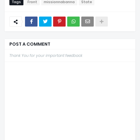
Tags
Front
missionnabanna
State
POST A COMMENT
Thank You for your important feedback