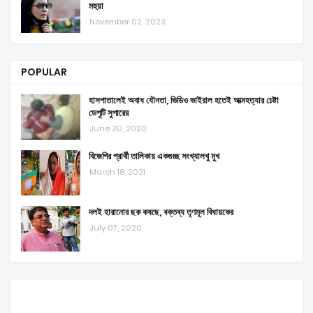
মহুয়া
November 02, 2023
POPULAR
হাসপাতালেই অবাধ যৌনতা, ভিডিও ভাইরাল হতেই আত্মহত্যার চেষ্টা
ডেপুটি সুপারের
June 30, 2020
বিজেপির প্রার্থী তালিকায় একগুচ্ছ সংখ্যালখু মুখ
March 18, 2021
দলই হারানোর ছক কষছে, বক্তব্য তৃণমূল বিধায়কের
July 07, 2020