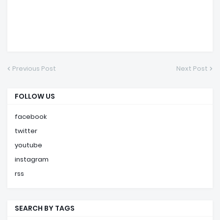
Previous Post
Next Post
FOLLOW US
facebook
twitter
youtube
instagram
rss
SEARCH BY TAGS