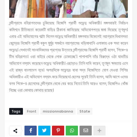
নন্দীগ্রামে বহিরাগতদের ঢুকিয়েছে বিজেপি প্রার্থী শুভেন্দু অধিকারী। মঙ্গলবারই নির্বাচন
কমিশনে রীতিমতো কয়েকটি বাড়ির ঠিকানা জানিয়েছে অভিযোগপত্র জমা দিয়েছে তৃণমূল।
এবার এই অভিযোগের পাল্টা দিলেন শুভেন্দু অধিকারী। মঙ্গলবার বিকেলেই নয়াগ্রাম বিধানসভা
কেন্দ্রের বিজেপি প্রার্থী বকুল মুর্মুর সমর্থনে নয়াগ্রামের খড়িমাথানি এলাকায় এক সভা করেন
শুভেন্দু। সেখানেই সাংবাদিকদের প্রশ্নের উত্তরে নন্দীগ্রামের বিজেপি প্রার্থী বলেন, ‘পিকে-র
টিম বহিরাগত। ওরা বাইরে থেকে লোক ঢোকাচ্ছে’। পাশাপাশি তাঁর বিরুদ্ধে ওঠা যাবতীয়
অভিযোগ নস্যাৎ করেছেন শুভেন্দু অধিকারী। এছাড়াও তিনি দাবি করেন, তৃণমূল ক্ষমতায় এলে
এই রাজ্য বাংলাদেশ হবে। অপরদিকে শুভেন্দুর বাবা সদ্য বিজেপিতে যোগ দেওয়া শিশির
অধিকারীও এই অভিযোগ নস্যাৎ করে দিয়েছেন। ছেলের সুরেই তিনি বলেন, আমি আগে ওদের
বলব পিকে-র ছেলেদের নন্দীগ্রাম থেকে বের করে নিতে। তিনি আরও বলেন, বিজেপিও খোঁজ
নিচ্ছে ওরা কোথায় কোথায় রয়েছে।
Tags
Front
missionnabanna
State