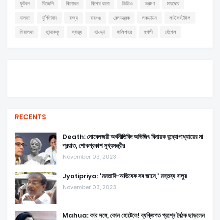
ফুটবল
বিজেপি
বিনোদন
বিশেষ রচনা
ভিডিও
ভ্রমণ
মারধোর
মালদা
মুর্শিদাবাদ
রাজ্য
রায়গঞ্জ
রেলমন্ত্রক
লকডাউন
লাইফস্টাইল
শিয়ালদা
সান্দাকফু
স্বাস্থ্য
হাওড়া
হালিশহর
হুগলী
হেঁশেল
RECENTS
Death: নোবেলজয়ী অর্থনীতিবিদ অভিজিৎ বিনায়ক বন্দ্যোপাধ্যায়ের মা
প্রয়াত, শোকপ্রকাশ মুখ্যমন্ত্রীর
November 03, 2023
Jyotipriya: 'মমতাদি-অভিষেক সব জানে,' মন্তব্য বালুর
November 03, 2023
Mahua: কার সঙ্গে, কোন হোটেলে! ব্যক্তিগত প্রশ্নে বৈঠক ছাড়লেন