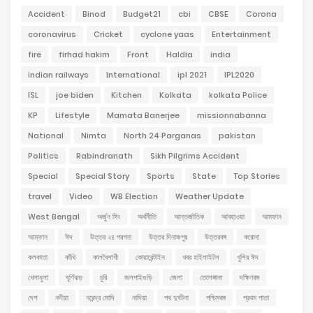
Accident
Binod
Budget21
cbi
CBSE
Corona
coronavirus
Cricket
cyclone yaas
Entertainment
fire
firhad hakim
Front
Haldia
india
indian railways
International
ipl 2021
IPL2020
ISL
joe biden
Kitchen
Kolkata
kolkata Police
KP
Lifestyle
Mamata Banerjee
missionnabanna
National
Nimta
North 24 Parganas
pakistan
Politics
Rabindranath
Sikh Pilgrims Accident
Special
Special Story
Sports
State
Top Stories
travel
Video
WB Election
Weather Update
West Bengal
অর্জুন সিং
অর্থনীতি
আন্তর্জাতিক
আবহাওয়া
আমফান
আম্ফান
ঈদ
উত্তর ২৪ পরগনা
উত্তর দিনাজপুর
উত্তরবঙ্গ
করোনা
কলকাতা
কাঁথি
কালবৈশাখী
কোয়ারেন্টাইন
খবর হাইলাইটস
খুশির ঈদ
খেলাধুলা
ঘূর্ণিঝড়
চুরি
জলপাইগুড়ি
জেলা
তেলেঙ্গানা
দক্ষিণবঙ্গ
দেশ
নদীয়া
নরেন্দ্র মোদি
নাদিয়া
পথ দুর্ঘটনা
পশ্চিমবঙ্গ
প্রথম পাতা