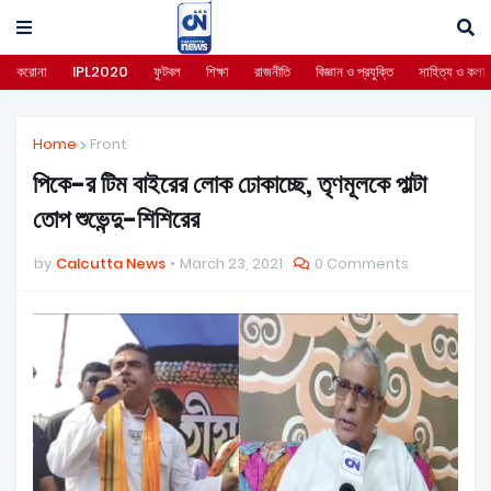
করোনা
IPL2020
ফুটবল
শিক্ষা
রাজনীতি
বিজ্ঞান ও প্রযুক্তি
সাহিত্য ও কলা
Home
Front
পিকে-র টিম বাইরের লোক ঢোকাচ্ছে, তৃণমূলকে পাল্টা
তোপ শুভেন্দু-শিশিরের
by
Calcutta News
March 23, 2021
0 Comments