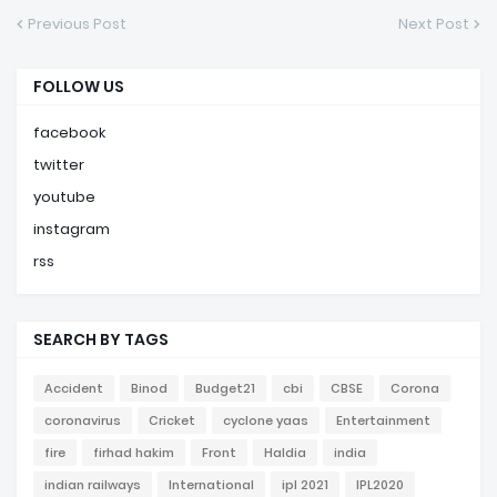
Previous Post
Next Post
FOLLOW US
facebook
twitter
youtube
instagram
rss
SEARCH BY TAGS
Accident
Binod
Budget21
cbi
CBSE
Corona
coronavirus
Cricket
cyclone yaas
Entertainment
fire
firhad hakim
Front
Haldia
india
indian railways
International
ipl 2021
IPL2020