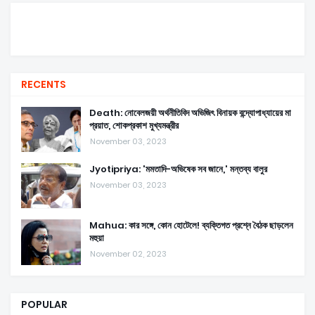
RECENTS
Death: নোবেলজয়ী অর্থনীতিবিদ অভিজিৎ বিনায়ক বন্দ্যোপাধ্যায়ের মা
প্রয়াত, শোকপ্রকাশ মুখ্যমন্ত্রীর
November 03, 2023
Jyotipriya: 'মমতাদি-অভিষেক সব জানে,' মন্তব্য বালুর
November 03, 2023
Mahua: কার সঙ্গে, কোন হোটেলে! ব্যক্তিগত প্রশ্নে বৈঠক ছাড়লেন
মহুয়া
November 02, 2023
POPULAR