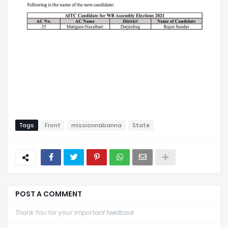
Tags
Front
missionnabanna
State
POST A COMMENT
Thank You for your important feedback