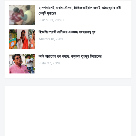
হাসপাতালেই অবাধ যৌনতা, ভিডিও ভাইরাল হতেই আত্মহত্যার চেষ্টা
ডেপুটি সুপারের
June 30, 2020
বিজেপির প্রার্থী তালিকায় একগুচ্ছ সংখ্যালখু মুখ
March 18, 2021
দলই হারানোর ছক কষছে, বক্তব্য তৃণমূল বিধায়কের
July 07, 2020