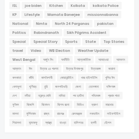
ISL
joe biden
Kitchen
Kolkata
kolkata Police
KP
Lifestyle
Mamata Banerjee
missionnabanna
National
Nimta
North 24 Parganas
pakistan
Politics
Rabindranath
Sikh Pilgrims Accident
Special
Special Story
Sports
State
Top Stories
travel
Video
WB Election
Weather Update
West Bengal
অর্জুন সিং
অর্থনীতি
আন্তর্জাতিক
আবহাওয়া
আমফান
আম্ফান
ঈদ
উত্তর ২৪ পরগনা
উত্তর দিনাজপুর
উত্তরবঙ্গ
করোনা
কলকাতা
কাঁথি
কালবৈশাখী
কোয়ারেন্টাইন
খবর হাইলাইটস
খুশির ঈদ
খেলাধুলা
ঘূর্ণিঝড়
চুরি
জলপাইগুড়ি
জেলা
তেলেঙ্গানা
দক্ষিণবঙ্গ
দেশ
নদীয়া
নরেন্দ্র মোদি
নাদিয়া
পথ দুর্ঘটনা
পশ্চিমবঙ্গ
প্রথম পাতা
ফুটবল
বিজেপি
বিনোদন
বিশেষ রচনা
ভিডিও
ভ্রমণ
মারধোর
মালদা
মুর্শিদাবাদ
রাজ্য
রায়গঞ্জ
রেলমন্ত্রক
লকডাউন
লাইফস্টাইল
শিয়ালদা
সান্দাকফু
স্বাস্থ্য
হাওড়া
হালিশহর
হুগলী
হেঁশেল