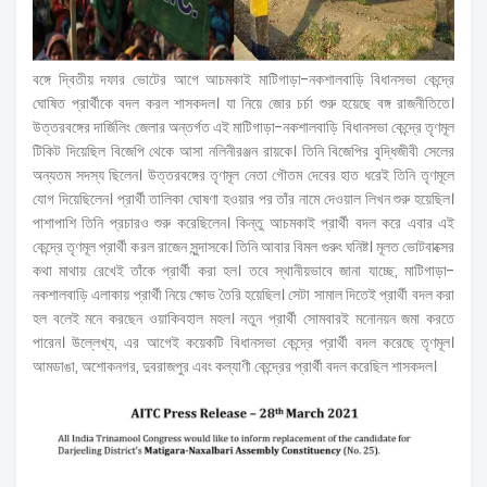
বঙ্গে দ্বিতীয় দফার ভোটের আগে আচমকাই মাটিগাড়া-নকশালবাড়ি বিধানসভা কেন্দ্রে
ঘোষিত প্রার্থীকে বদল করল শাসকদল। যা নিয়ে জোর চর্চা শুরু হয়েছে বঙ্গ রাজনীতিতে।
উত্তরবঙ্গের দার্জিলিং জেলার অন্তর্গত এই মাটিগাড়া-নকশালবাড়ি বিধানসভা কেন্দ্রে তৃণমূল
টিকিট দিয়েছিল বিজেপি থেকে আসা নলিনীরঞ্জন রায়কে। তিনি বিজেপির বুদ্ধিজীবী সেলের
অন্যতম সদস্য ছিলেন। উত্তরবঙ্গের তৃণমূল নেতা গৌতম দেবের হাত ধরেই তিনি তৃণমূলে
যোগ দিয়েছিলেন। প্রার্থী তালিকা ঘোষণা হওয়ার পর তাঁর নামে দেওয়াল লিখন শুরু হয়েছিল।
পাশাপাশি তিনি প্রচারও শুরু করেছিলেন। কিন্তু আচমকাই প্রার্থী বদল করে এবার এই
কেন্দ্রে তৃণমূল প্রার্থী করল রাজেন সুন্দাসকে। তিনি আবার বিমল গুরুং ঘনিষ্ট। মূলত ভোটবাক্সের
কথা মাথায় রেখেই তাঁকে প্রার্থী করা হল। তবে স্থানীয়ভাবে জানা যাচ্ছে, মাটিগাড়া-
নকশালবাড়ি এলাকায় প্রার্থী নিয়ে ক্ষোভ তৈরি হয়েছিল। সেটা সামাল দিতেই প্রার্থী বদল করা
হল বলেই মনে করছেন ওয়াকিবহাল মহল। নতুন প্রার্থী সোমবারই মনোনয়ন জমা করতে
পারেন। উল্লেখ্য, এর আগেই কয়েকটি বিধানসভা কেন্দ্রে প্রার্থী বদল করেছে তৃণমূল।
আমডাঙা, অশোকনগর, দুবরাজপুর এবং কল্যাণী কেন্দ্রের প্রার্থী বদল করেছিল শাসকদল।