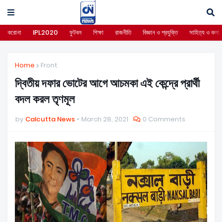
করোনা
IPL2020
ফুটবল
শিক্ষা
রাজনীতি
বিজ্ঞান ও প্রযুক্তি
সাহিত্য ও কলা
Home
Front
দ্বিতীয় দফার ভোটের আগে আচমকা এই কেন্দ্রে প্রার্থী
বদল করল তৃণমূল
by
Calcutta News
March 28, 2021
0 Comments