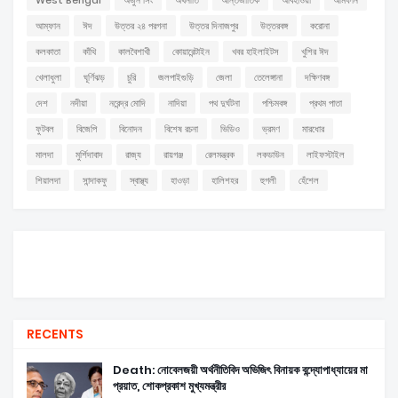
West Bengal
অর্জুন সিং
অর্থনীতি
আন্তর্জাতিক
আবহাওয়া
আমফান
আম্ফান
ঈদ
উত্তর ২৪ পরগনা
উত্তর দিনাজপুর
উত্তরবঙ্গ
করোনা
কলকাতা
কাঁথি
কালবৈশাখী
কোয়ারেন্টাইন
খবর হাইলাইটস
খুশির ঈদ
খেলাধুলা
ঘূর্ণিঝড়
চুরি
জলপাইগুড়ি
জেলা
তেলেঙ্গানা
দক্ষিণবঙ্গ
দেশ
নদীয়া
নরেন্দ্র মোদি
নাদিয়া
পথ দুর্ঘটনা
পশ্চিমবঙ্গ
প্রথম পাতা
ফুটবল
বিজেপি
বিনোদন
বিশেষ রচনা
ভিডিও
ভ্রমণ
মারধোর
মালদা
মুর্শিদাবাদ
রাজ্য
রায়গঞ্জ
রেলমন্ত্রক
লকডাউন
লাইফস্টাইল
শিয়ালদা
সান্দাকফু
স্বাস্থ্য
হাওড়া
হালিশহর
হুগলী
হেঁশেল
RECENTS
Death: নোবেলজয়ী অর্থনীতিবিদ অভিজিৎ বিনায়ক বন্দ্যোপাধ্যায়ের মা
প্রয়াত, শোকপ্রকাশ মুখ্যমন্ত্রীর