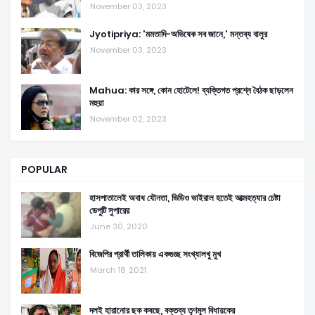
November 03, 2023
Jyotipriya: 'মমতাদি-অভিষেক সব জানে,' মন্তব্য বালুর
November 03, 2023
Mahua: কার সঙ্গে, কোন হোটেলে! ব্যক্তিগত প্রশ্নে বৈঠক ছাড়লেন
মহুয়া
November 02, 2023
POPULAR
হাসপাতালেই অবাধ যৌনতা, ভিডিও ভাইরাল হতেই আত্মহত্যার চেষ্টা
ডেপুটি সুপারের
June 30, 2020
বিজেপির প্রার্থী তালিকায় একগুচ্ছ সংখ্যালখু মুখ
March 18, 2021
দলই হারানোর ছক কষছে, বক্তব্য তৃণমূল বিধায়কের