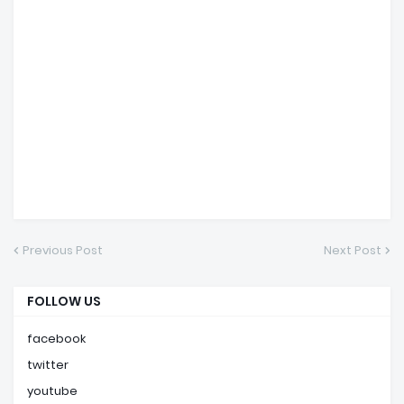
Previous Post
Next Post
FOLLOW US
facebook
twitter
youtube