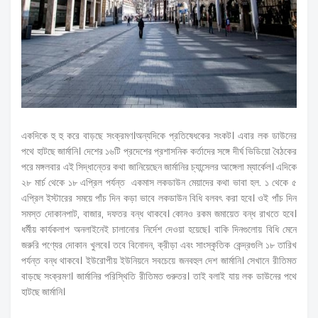
একদিকে হু হু করে বাড়ছে সংক্রমণ।অন্যদিকে প্রতিষেধকের সংকট। এবার লক ডাউনের
পথে হাটছে জার্মানি। দেশের ১৬টি প্রদেশের প্রশাসনিক কর্তাদের সঙ্গে দীর্ঘ ভিডিয়ো বৈঠকের
পরে মঙ্গলবার এই সিদ্ধান্তের কথা জানিয়েছেন জার্মানির চ্যান্সেলর আঙ্গেলা ম্যার্কেল। এদিকে
২৮ মার্চ থেকে ১৮ এপ্রিল পর্যন্ত একমাস লকডাউন মেয়াদের কথা ভাবা হল. ১ থেকে ৫
এপ্রিল ইস্টারের সময়ে পাঁচ দিন কড়া ভাবে লকডাউন বিধি বলবৎ করা হবে। ওই পাঁচ দিন
সমস্ত দোকানপাট, বাজার, দফতর বন্ধ থাকবে। কোনও রকম জমায়েত বন্ধ রাখতে হবে।
ধর্মীয় কার্যকলাপ অনলাইনেই চালানোর নির্দেশ দেওয়া হয়েছে। বাকি দিনগুলোয় বিধি মেনে
জরুরি পণ্যের দোকান খুলবে। তবে বিনোদন, ক্রীড়া এবং সাংস্কৃতিক কেন্দ্রগুলি ১৮ তারিখ
পর্যন্ত বন্ধ থাকবে। ইউরোপীয় ইউনিয়নে সবচেয়ে জনবহুল দেশ জার্মানি। সেখানে রীতিমত
বাড়ছে সংক্রমণ। জার্মানির পরিস্থিতি রীতিমত গুরুতর। তাই বলাই যায় লক ডাউনের পথে
হাটছে জার্মানি।