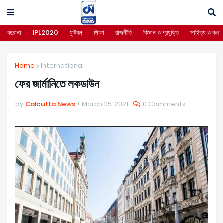
করোনা
IPL2020
ফুটবল
শিক্ষা
রাজনীতি
বিজ্ঞান ও প্রযুক্তি
সাহিত্য ও কলা
Home
International
ফের জার্মানিতে লকডাউন
by
Calcutta News
March 25, 2021
0 Comments