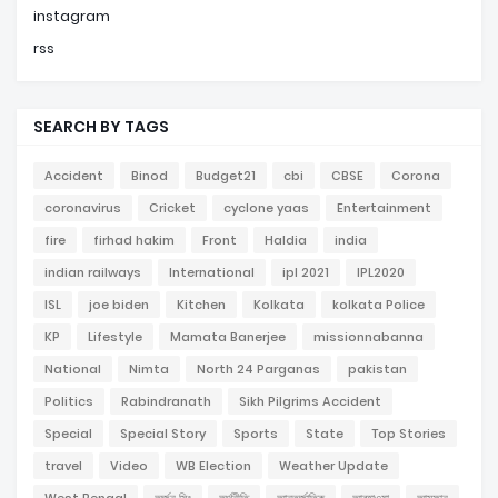
instagram
rss
SEARCH BY TAGS
Accident
Binod
Budget21
cbi
CBSE
Corona
coronavirus
Cricket
cyclone yaas
Entertainment
fire
firhad hakim
Front
Haldia
india
indian railways
International
ipl 2021
IPL2020
ISL
joe biden
Kitchen
Kolkata
kolkata Police
KP
Lifestyle
Mamata Banerjee
missionnabanna
National
Nimta
North 24 Parganas
pakistan
Politics
Rabindranath
Sikh Pilgrims Accident
Special
Special Story
Sports
State
Top Stories
travel
Video
WB Election
Weather Update