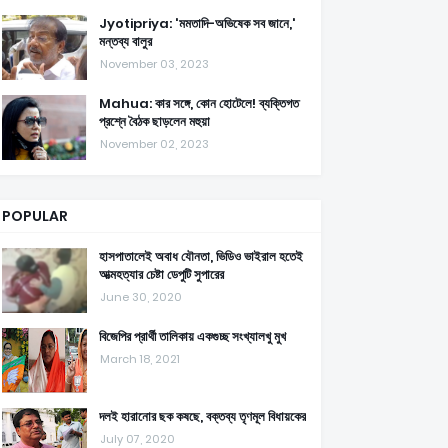
Jyotipriya: 'মমতাদি-অভিষেক সব জানে,'
মন্তব্য বালুর
November 03, 2023
Mahua: কার সঙ্গে, কোন হোটেলে! ব্যক্তিগত
প্রশ্নে বৈঠক ছাড়লেন মহুয়া
November 02, 2023
POPULAR
হাসপাতালেই অবাধ যৌনতা, ভিডিও ভাইরাল হতেই
আত্মহত্যার চেষ্টা ডেপুটি সুপারের
June 30, 2020
বিজেপির প্রার্থী তালিকায় একগুচ্ছ সংখ্যালখু মুখ
March 18, 2021
দলই হারানোর ছক কষছে, বক্তব্য তৃণমূল বিধায়কের
July 07, 2020