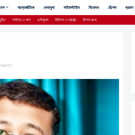
দেশ
আন্তর্জাতিক
খেলাধুলা
লাইফস্টাইল
বিনোদন
হেঁশেল
ভ্রমণ
ুক্তি
সাহিত্য ও কলা
দুর্গাপুজো
চিকিৎসা ও স্বাস্থ্য
বিশেষ রচনা
ments