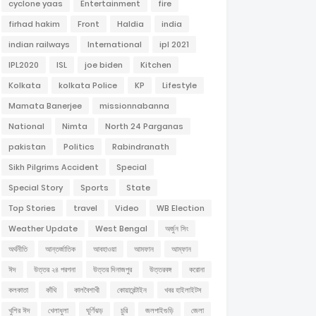
cyclone yaas
Entertainment
fire
firhad hakim
Front
Haldia
india
indian railways
International
ipl 2021
IPL2020
ISL
joe biden
Kitchen
Kolkata
kolkata Police
KP
Lifestyle
Mamata Banerjee
missionnabanna
National
Nimta
North 24 Parganas
pakistan
Politics
Rabindranath
Sikh Pilgrims Accident
Special
Special Story
Sports
State
Top Stories
travel
Video
WB Election
Weather Update
West Bengal
অর্জুন সিং
অর্থনীতি
আন্তর্জাতিক
আবহাওয়া
আমফান
আম্ফান
ঈদ
উত্তর ২৪ পরগনা
উত্তর দিনাজপুর
উত্তরবঙ্গ
করোনা
কলকাতা
কাঁথি
কালবৈশাখী
কোয়ারেন্টাইন
খবর হাইলাইটস
খুশির ঈদ
খেলাধুলা
ঘূর্ণিঝড়
চুরি
জলপাইগুড়ি
জেলা