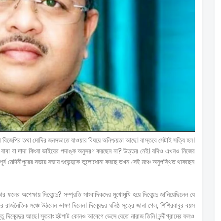
ী বিজেপির তথা মোদির জনসভাতে যাওয়ার বিষয়ে অনিশ্চয়তা আছে। বাস্তবে সেটাই সত্যি হল।
দৌ বাবা বা দাদা কিংবা ভাইয়ের পদাঙ্ক অনুসরণ করছেন না? উত্তর নেই। যদিও এখনও নিজের
ন পূর্ব মেদিনীপুরের সভায় সভায় শুভেন্দুকে তুলোধোনা করছে তখন সেই মঞ্চে অনুপস্থিত থাকছেন
ের অপেক্ষায় দিব্যেন্দু? সম্প্রতি সাংবাদিকদের মুখোমুখি হয়ে দিব্যেন্দু জানিয়েছিলেন যে
রাজনৈতিক মঞ্চে উঠলেন ভাষণ দিলেন। দিব্যেন্দুর ঘনিষ্ঠ সূত্রে জানা গেল, শিশিরবাবুর বয়স
ু দিব্যেন্দুর আছে। সুতরাং হুটপাট কোনও আবেগে ভেসে যেতে নারাজ তিনি। নন্দীগ্রামের ফলও