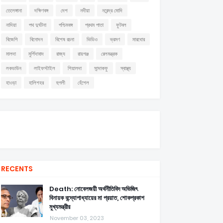
তেলেঙ্গানা
দক্ষিণবঙ্গ
দেশ
নদীয়া
নরেন্দ্র মোদি
নাদিয়া
পথ দুর্ঘটনা
পশ্চিমবঙ্গ
প্রথম পাতা
ফুটবল
বিজেপি
বিনোদন
বিশেষ রচনা
ভিডিও
ভ্রমণ
মারধোর
মালদা
মুর্শিদাবাদ
রাজ্য
রায়গঞ্জ
রেলমন্ত্রক
লকডাউন
লাইফস্টাইল
শিয়ালদা
সান্দাকফু
স্বাস্থ্য
হাওড়া
হালিশহর
হুগলী
হেঁশেল
RECENTS
Death: নোবেলজয়ী অর্থনীতিবিদ অভিজিৎ
বিনায়ক বন্দ্যোপাধ্যায়ের মা প্রয়াত, শোকপ্রকাশ
মুখ্যমন্ত্রীর
November 03, 2023