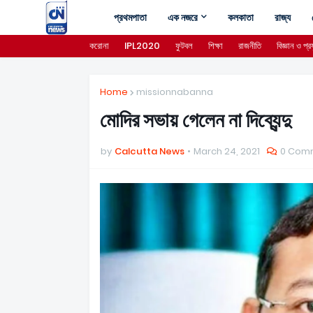
প্রথমপাতা
এক নজরে
কলকাতা
রাজ্য
করোনা
IPL2020
ফুটবল
শিক্ষা
রাজনীতি
বিজ্ঞান ও প্রয
Home
missionnabanna
মোদির সভায় গেলেন না দিব্যেন্দু
by
Calcutta News
March 24, 2021
0 Com