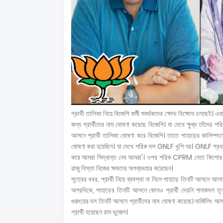
প্রার্থী তালিকা নিয়ে বিজেপি কর্মী সমর্থকদের ক্ষোভ বিক্ষোভ চলছেই।
জন্য প্রার্থীদের নাম ঘোষণা করেছে বিজেপি। যা দেখে ক্ষুব্ধ তাঁদের
আসনে প্রার্থী তালিকা ঘোষণা করে বিজেপি। তাতে পাহাড়ের কালিম্পংয়ে সুব্
ঘোষণা করা হয়েছিল। যা দেখে শরিক দল GNLF খুশি নয়। GNLF প্রধান ম
করে আমরা সিদ্ধান্ত নেব আমরা'। ওপর শরিক CPRM নেতা কিশোর প্
রাজু বিস্তা নিজের ক্ষমতার অপব্যবহার করেছেন।
সূত্রের খবর, প্রার্থী নিয়ে ব্যবস্থা না নিলে পাহাড়ে তিনটি আসনে আল
অপরদিকে, পাহাড়ের তিনটি আসনে কোনও প্রার্থী দেয়নি শাসকদল তৃণম
গুরুংয়ের দল তিনটি আসনে প্রার্থীদের নাম ঘোষণা করেছে। দার্জিলিং আসন থে
প্রার্থী হয়েছেন রাম ভুজেল।