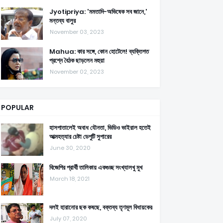
Jyotipriya: 'মমতাদি-অভিষেক সব জানে,'
মন্তব্য বালুর
November 03, 2023
Mahua: কার সঙ্গে, কোন হোটেলে! ব্যক্তিগত
প্রশ্নে বৈঠক ছাড়লেন মহুয়া
November 02, 2023
POPULAR
হাসপাতালেই অবাধ যৌনতা, ভিডিও ভাইরাল হতেই
আত্মহত্যার চেষ্টা ডেপুটি সুপারের
June 30, 2020
বিজেপির প্রার্থী তালিকায় একগুচ্ছ সংখ্যালখু মুখ
March 18, 2021
দলই হারানোর ছক কষছে, বক্তব্য তৃণমূল বিধায়কের
July 07, 2020