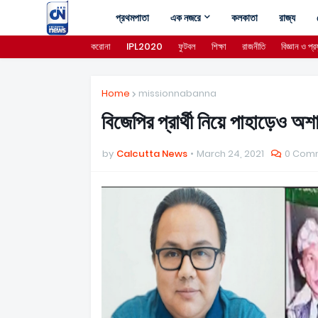
প্রথমপাতা
এক নজরে
কলকাতা
রাজ্য
করোনা
IPL2020
ফুটবল
শিক্ষা
রাজনীতি
বিজ্ঞান ও প্রয
Home
missionnabanna
বিজেপির প্রার্থী নিয়ে পাহাড়েও অ
by
Calcutta News
March 24, 2021
0 Com