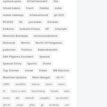
cyclone yaas
Entertainment
fire
firhad hakim
Front
Haldia
india
indian railways
International
ipl 2021
IPL2020
ISL
joe biden
Kitchen
Kolkata
kolkata Police
KP
Lifestyle
Mamata Banerjee
missionnabanna
National
Nimta
North 24 Parganas
pakistan
Politics
Rabindranath
Sikh Pilgrims Accident
Special
Special Story
Sports
State
Top Stories
travel
Video
WB Election
Weather Update
West Bengal
অর্জুন সিং
অর্থনীতি
আন্তর্জাতিক
আবহাওয়া
আমফান
আম্ফান
ঈদ
উত্তর ২৪ পরগনা
উত্তর দিনাজপুর
উত্তরবঙ্গ
করোনা
কলকাতা
কাঁথি
কালবৈশাখী
কোয়ারেন্টাইন
খবর হাইলাইটস
খুশির ঈদ
খেলাধুলা
ঘূর্ণিঝড়
চুরি
জলপাইগুড়ি
জেলা