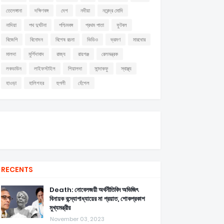
তেলেঙ্গানা
দক্ষিণবঙ্গ
দেশ
নদীয়া
নরেন্দ্র মোদি
নাদিয়া
পথ দুর্ঘটনা
পশ্চিমবঙ্গ
প্রথম পাতা
ফুটবল
বিজেপি
বিনোদন
বিশেষ রচনা
ভিডিও
ভ্রমণ
মারধোর
মালদা
মুর্শিদাবাদ
রাজ্য
রায়গঞ্জ
রেলমন্ত্রক
লকডাউন
লাইফস্টাইল
শিয়ালদা
সান্দাকফু
স্বাস্থ্য
হাওড়া
হালিশহর
হুগলী
হেঁশেল
RECENTS
Death: নোবেলজয়ী অর্থনীতিবিদ অভিজিৎ
বিনায়ক বন্দ্যোপাধ্যায়ের মা প্রয়াত, শোকপ্রকাশ
মুখ্যমন্ত্রীর
November 03, 2023