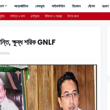
দেশ
আন্তর্জাতিক
খেলাধুলা
লাইফস্টাইল
বিনোদন
হেঁশেল
ভ্রমণ
ুক্তি
সাহিত্য ও কলা
দুর্গাপুজো
চিকিৎসা ও স্বাস্থ্য
বিশেষ রচনা
শান্তি, ক্ষুব্ধ শরিক GNLF
ments