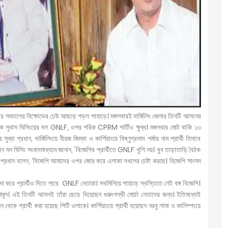
 এবার সমতলের বিক্ষোভের ঢেউ আছড়ে পড়ল পাহাড়ে। মঙ্গলবারই দার্জিলিং জেলার তিনটি আসনের
 শরিক সুবাস ঘিসিংয়ের দল GNLF, ওপর শরিক CPRM পার্টিও ক্ষুব্ধ। মঙ্গলবার মোট বাকি ১৩
বা প্রধান, দার্জিলিংয়ে নীরজ জিম্বা ও কার্শিয়াংয়ে বিষ্ণুপ্রসাদ শর্মার নাম প্রার্থী হিসাবে
ন ঘিসিং সংবাদমাধ্যমে জানান, 'বিজেপির প্রার্থীতে GNLF খুশি নয়। খুব তাড়াতাড়ি বৈঠক
রধান বলেন, ‘বিজেপি আমাদের ওপর জোর করে এলাকা দখলের চেষ্টা করছে। বিজেপি সাংসদ
াদা করে প্রার্থীও দিতে পারে GNLF নেতারা। সবমিলিয়ে পাহাড়ে স্বস্তিতে নেই বঙ্গ বিজেপি।
ূল। এই তিনটি আসনই তাঁরা ছেড়ে দিয়েছেন গুরুংপন্থী মোর্চা নেতাদের জন্য। ইতিমধ্যেই
কে প্রার্থী করা হয়েছে পিটি ওলাকে। কার্শিয়াংয়ে প্রার্থী হয়েছেন নরবু লামা ও কালিম্পংয়ে