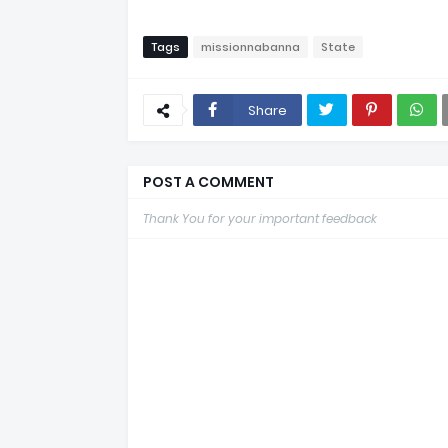
Tags
missionnabanna
State
Share
POST A COMMENT
Thank You for your important feedback