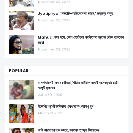
November 03, 2023
Jyotipriya: 'মমতাদি-অভিষেক সব জানে,' মন্তব্য বালুর
November 03, 2023
Mahua: কার সঙ্গে, কোন হোটেলে! ব্যক্তিগত প্রশ্নে বৈঠক ছাড়লেন
মহুয়া
November 02, 2023
POPULAR
হাসপাতালেই অবাধ যৌনতা, ভিডিও ভাইরাল হতেই আত্মহত্যার চেষ্টা
ডেপুটি সুপারের
June 30, 2020
বিজেপির প্রার্থী তালিকায় একগুচ্ছ সংখ্যালখু মুখ
March 18, 2021
দলই হারানোর ছক কষছে, বক্তব্য তৃণমূল বিধায়কের