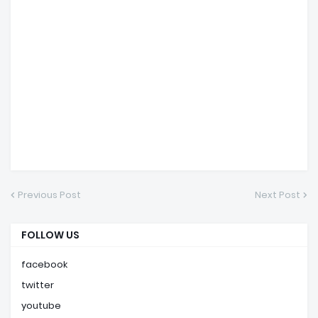
Previous Post
Next Post
FOLLOW US
facebook
twitter
youtube