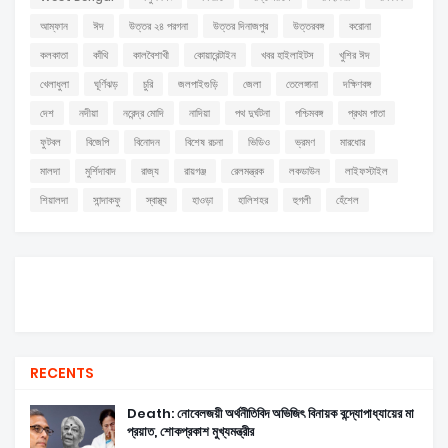
আম্ফান
ঈদ
উত্তর ২৪ পরগনা
উত্তর দিনাজপুর
উত্তরবঙ্গ
করোনা
কলকাতা
কাঁথি
কালবৈশাখী
কোয়ারেন্টাইন
খবর হাইলাইটস
খুশির ঈদ
খেলাধুলা
ঘূর্ণিঝড়
চুরি
জলপাইগুড়ি
জেলা
তেলেঙ্গানা
দক্ষিণবঙ্গ
দেশ
নদীয়া
নরেন্দ্র মোদি
নাদিয়া
পথ দুর্ঘটনা
পশ্চিমবঙ্গ
প্রথম পাতা
ফুটবল
বিজেপি
বিনোদন
বিশেষ রচনা
ভিডিও
ভ্রমণ
মারধোর
মালদা
মুর্শিদাবাদ
রাজ্য
রায়গঞ্জ
রেলমন্ত্রক
লকডাউন
লাইফস্টাইল
শিয়ালদা
সান্দাকফু
স্বাস্থ্য
হাওড়া
হালিশহর
হুগলী
হেঁশেল
RECENTS
Death: নোবেলজয়ী অর্থনীতিবিদ অভিজিৎ বিনায়ক বন্দ্যোপাধ্যায়ের মা
প্রয়াত, শোকপ্রকাশ মুখ্যমন্ত্রীর