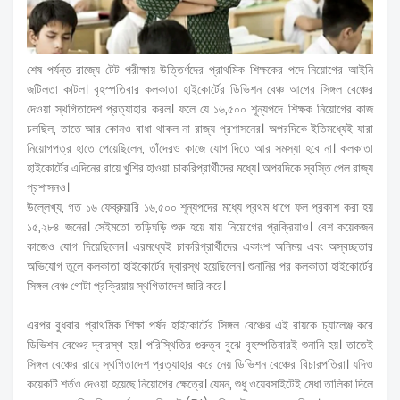
শেষ পর্যন্ত রাজ্যে টেট পরীক্ষায় উত্তির্ণদের প্রাথমিক শিক্ষকের পদে নিয়োগের আইনি
জটিলতা কাটল। বৃহস্পতিবার কলকাতা হাইকোর্টের ডিভিশন বেঞ্চ আগের সিঙ্গল বেঞ্চের
দেওয়া স্থগিতাদেশ প্রত্যাহার করল। ফলে যে ১৬,৫০০ শূন্যপদে শিক্ষক নিয়োগের কাজ
চলছিল, তাতে আর কোনও বাধা থাকল না রাজ্য প্রশাসনের। অপরদিকে ইতিমধ্যেই যারা
নিয়োগপত্র হাতে পেয়েছিলেন, তাঁদেরও কাজে যোগ দিতে আর সমস্যা হবে না। কলকাতা
হাইকোর্টের এদিনের রায়ে খুশির হাওয়া চাকরিপ্রার্থীদের মধ্যে। অপরদিকে স্বস্তি পেল রাজ্য
প্রশাসনও।
উল্লেখ্য, গত ১৬ ফেব্রুয়ারি ১৬,৫০০ শূন্যপদের মধ্যে প্রথম ধাপে ফল প্রকাশ করা হয়
১৫,২৮৪ জনের। সেইমতো তড়িঘড়ি শুরু হয়ে যায় নিয়োগের প্রক্রিয়াও। বেশ কয়েকজন
কাজেও যোগ দিয়েছিলেন। এরমধ্যেই চাকরিপ্রার্থীদের একাংশ অনিময় এবং অস্বচ্ছতার
অভিযোগ তুলে কলকাতা হাইকোর্টের দ্বারস্থ হয়েছিলেন। শুনানির পর কলকাতা হাইকোর্টের
সিঙ্গল বেঞ্চ গোটা প্রক্রিয়ায় স্থগিতাদেশ জারি করে।
এরপর বুধবার প্রাথমিক শিক্ষা পর্ষদ হাইকোর্টের সিঙ্গল বেঞ্চের এই রায়কে চ্যালেঞ্জ করে
ডিভিশন বেঞ্চের দ্বারস্থ হয়। পরিস্থিতির গুরুত্ব বুঝে বৃহস্পতিবারই শুনানি হয়। তাতেই
সিঙ্গল বেঞ্চের রায়ে স্থগিতাদেশ প্রত্যাহার করে নেয় ডিভিশন বেঞ্চের বিচারপতিরা। যদিও
কয়েকটি শর্তও দেওয়া হয়েছে নিয়োগের ক্ষেত্রে। যেমন, শুধু ওয়েবসাইটেই মেধা তালিকা দিলে