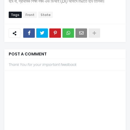
হবে না, প্রাথমিক শিক্ষা পর্ষদ এবং ডিআই (DI) অফিসে টাঙাতে হবে তালিকা।
Tags
Front
State
POST A COMMENT
Thank You for your important feedback