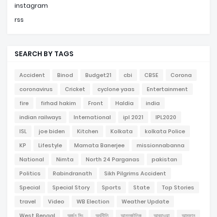
instagram
rss
SEARCH BY TAGS
Accident
Binod
Budget21
cbi
CBSE
Corona
coronavirus
Cricket
cyclone yaas
Entertainment
fire
firhad hakim
Front
Haldia
india
indian railways
International
ipl 2021
IPL2020
ISL
joe biden
Kitchen
Kolkata
kolkata Police
KP
Lifestyle
Mamata Banerjee
missionnabanna
National
Nimta
North 24 Parganas
pakistan
Politics
Rabindranath
Sikh Pilgrims Accident
Special
Special Story
Sports
State
Top Stories
travel
Video
WB Election
Weather Update
West Bengal
অর্জুন সিং
অর্থনীতি
আন্তর্জাতিক
আবহাওয়া
আমফান