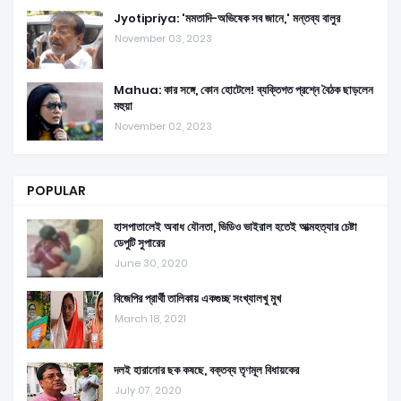
Jyotipriya: 'মমতাদি-অভিষেক সব জানে,' মন্তব্য বালুর
November 03, 2023
Mahua: কার সঙ্গে, কোন হোটেলে! ব্যক্তিগত প্রশ্নে বৈঠক ছাড়লেন
মহুয়া
November 02, 2023
POPULAR
হাসপাতালেই অবাধ যৌনতা, ভিডিও ভাইরাল হতেই আত্মহত্যার চেষ্টা
ডেপুটি সুপারের
June 30, 2020
বিজেপির প্রার্থী তালিকায় একগুচ্ছ সংখ্যালখু মুখ
March 18, 2021
দলই হারানোর ছক কষছে, বক্তব্য তৃণমূল বিধায়কের
July 07, 2020