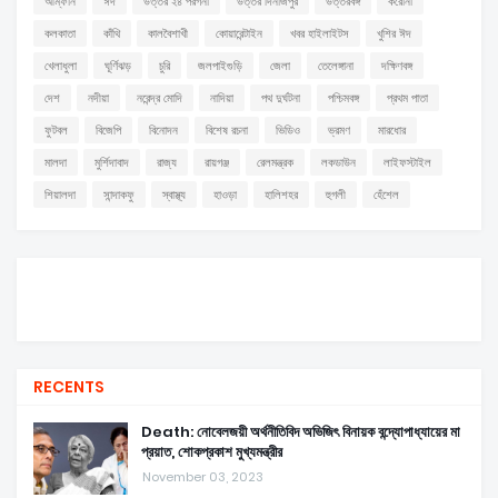
আম্ফান
ঈদ
উত্তর ২৪ পরগনা
উত্তর দিনাজপুর
উত্তরবঙ্গ
করোনা
কলকাতা
কাঁথি
কালবৈশাখী
কোয়ারেন্টাইন
খবর হাইলাইটস
খুশির ঈদ
খেলাধুলা
ঘূর্ণিঝড়
চুরি
জলপাইগুড়ি
জেলা
তেলেঙ্গানা
দক্ষিণবঙ্গ
দেশ
নদীয়া
নরেন্দ্র মোদি
নাদিয়া
পথ দুর্ঘটনা
পশ্চিমবঙ্গ
প্রথম পাতা
ফুটবল
বিজেপি
বিনোদন
বিশেষ রচনা
ভিডিও
ভ্রমণ
মারধোর
মালদা
মুর্শিদাবাদ
রাজ্য
রায়গঞ্জ
রেলমন্ত্রক
লকডাউন
লাইফস্টাইল
শিয়ালদা
সান্দাকফু
স্বাস্থ্য
হাওড়া
হালিশহর
হুগলী
হেঁশেল
RECENTS
Death: নোবেলজয়ী অর্থনীতিবিদ অভিজিৎ বিনায়ক বন্দ্যোপাধ্যায়ের মা
প্রয়াত, শোকপ্রকাশ মুখ্যমন্ত্রীর
November 03, 2023