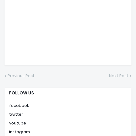
Previous Post
Next Post
FOLLOW US
facebook
twitter
youtube
instagram