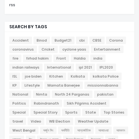
rss
SEARCH BY TAGS
Accident
Binod
Budget21
cbi
CBSE
Corona
coronavirus
Cricket
cyclone yaas
Entertainment
fire
firhad hakim
Front
Haldia
india
indian railways
International
ipl 2021
IPL2020
ISL
joe biden
Kitchen
Kolkata
kolkata Police
KP
Lifestyle
Mamata Banerjee
missionnabanna
National
Nimta
North 24 Parganas
pakistan
Politics
Rabindranath
Sikh Pilgrims Accident
Special
Special Story
Sports
State
Top Stories
travel
Video
WB Election
Weather Update
West Bengal
অর্জুন সিং
অর্থনীতি
আন্তর্জাতিক
আবহাওয়া
আমফান