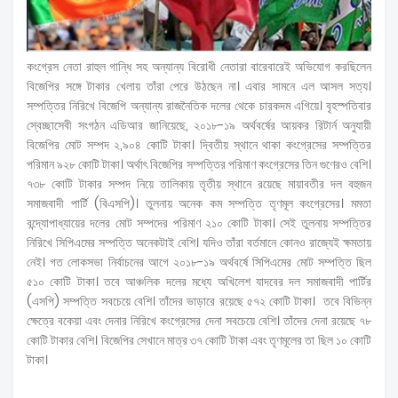
কংগ্রেস নেতা রাহুল গান্ধি সহ অন্যান্য বিরোধী নেতারা বারেবারেই অভিযোগ করছিলেন
বিজেপির সঙ্গে টাকার খেলায় তাঁরা পেরে উঠছেন না। এবার সামনে এল আসল সত্য।
সম্পত্তির নিরিখে বিজেপি অন্যান্য রাজনৈতিক দলের থেকে চারকদম এগিয়ে। বৃহস্পতিবার
স্বেচ্ছাসেবী সংগঠন এডিআর জানিয়েছে, ২০১৮-১৯ অর্থবর্ষের আয়কর রিটার্ন অনুযায়ী
বিজেপির মোট সম্পদ ২,৯০৪ কোটি টাকা। দ্বিতীয় স্থানে থাকা কংগ্রেসের সম্পত্তির
পরিমান ৯২৮ কোটি টাকা। অর্থাৎ বিজেপির সম্পত্তির পরিমাণ কংগ্রেসের তিন গুণেরও বেশি।
৭৩৮ কোটি টাকার সম্পদ নিয়ে তালিকায় তৃতীয় স্থানে রয়েছে মায়াবতীর দল বহুজন
সমাজবাদী পার্টি (বিএসপি)। তুলনায় অনেক কম সম্পত্তি তৃণমূল কংগ্রেসের। মমতা
বন্দ্যোপাধ্যায়ের দলের মোট সম্পদের পরিমাণ ২১০ কোটি টাকা। সেই তুলনায় সম্পত্তির
নিরিখে সিপিএমের সম্পত্তি অনেকটাই বেশি। যদিও তাঁরা বর্তমানে কোনও রাজ্যেই ক্ষমতায়
নেই। গত লোকসভা নির্বাচনের আগে ২০১৮-১৯ অর্থবর্ষে সিপিএমের মোট সম্পত্তি ছিল
৫১০ কোটি টাকা। তবে আঞ্চলিক দলের মধ্যে অখিলেশ যাদবের দল সমাজবাদী পার্টির
(এসপি) সম্পত্তি সবচেয়ে বেশি। তাঁদের ভাড়ারে রয়েছে ৫৭২ কোটি টাকা। তবে বিভিন্ন
ক্ষেত্রে বকেয়া এবং দেনার নিরিখে কংগ্রেসের দেনা সবচেয়ে বেশি। তাঁদের দেনা রয়েছে ৭৮
কোটি টাকার বেশি। বিজেপির সেখানে মাত্র ৩৭ কোটি টাকা এবং তৃণমূলের তা ছিল ১০ কোটি
টাকা।