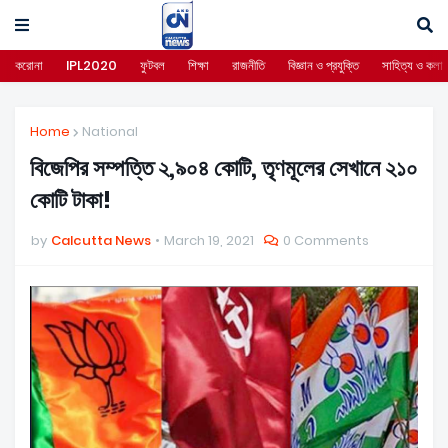
করোনা
IPL2020
ফুটবল
শিক্ষা
রাজনীতি
বিজ্ঞান ও প্রযুক্তি
সাহিত্য ও কলা
Home
National
বিজেপির সম্পত্তি ২,৯০৪ কোটি, তৃণমূলের সেখানে ২১০
কোটি টাকা!
by
Calcutta News
March 19, 2021
0 Comments