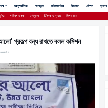
দেশ
আন্তর্জাতিক
খেলাধুলা
লাইফস্টাইল
বিনোদন
হেঁশেল
ভ্রমণ
ুক্তি
সাহিত্য ও কলা
দুর্গাপুজো
চিকিৎসা ও স্বাস্থ্য
বিশেষ রচনা
ের আলো' প্রকল্প বন্ধ রাখতে বলল কমিশন
ments