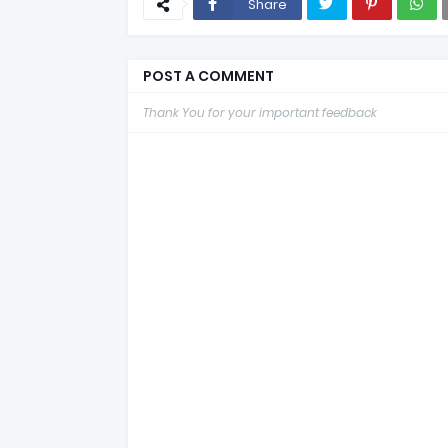
Share
POST A COMMENT
Thank You for your important feedback