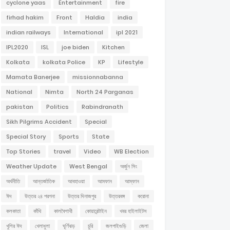
cyclone yaas
Entertainment
fire
firhad hakim
Front
Haldia
india
indian railways
International
ipl 2021
IPL2020
ISL
joe biden
Kitchen
Kolkata
kolkata Police
KP
Lifestyle
Mamata Banerjee
missionnabanna
National
Nimta
North 24 Parganas
pakistan
Politics
Rabindranath
Sikh Pilgrims Accident
Special
Special Story
Sports
State
Top Stories
travel
Video
WB Election
Weather Update
West Bengal
অর্জুন সিং
অর্থনীতি
আন্তর্জাতিক
আবহাওয়া
আমফান
আম্ফান
ঈদ
উত্তর ২৪ পরগনা
উত্তর দিনাজপুর
উত্তরবঙ্গ
করোনা
কলকাতা
কাঁথি
কালবৈশাখী
কোয়ারেন্টাইন
খবর হাইলাইটস
খুশির ঈদ
খেলাধুলা
ঘূর্ণিঝড়
চুরি
জলপাইগুড়ি
জেলা