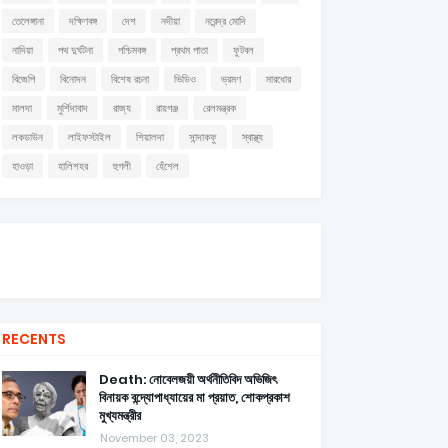
তেলেঙ্গানা
দক্ষিণবঙ্গ
দেশ
নদীয়া
নরেন্দ্র মোদি
নাদিয়া
পথ দুর্ঘটনা
পশ্চিমবঙ্গ
প্রথম পাতা
ফুটবল
বিজেপি
বিনোদন
বিশেষ রচনা
ভিডিও
ভ্রমণ
মারধোর
মালদা
মুর্শিদাবাদ
রাজ্য
রায়গঞ্জ
রেলমন্ত্রক
লকডাউন
লাইফস্টাইল
শিয়ালদা
সান্দাকফু
স্বাস্থ্য
হাওড়া
হালিশহর
হুগলী
হেঁশেল
RECENTS
Death: নোবেলজয়ী অর্থনীতিবিদ অভিজিৎ
বিনায়ক বন্দ্যোপাধ্যায়ের মা প্রয়াত, শোকপ্রকাশ
মুখ্যমন্ত্রীর
November 03, 2023