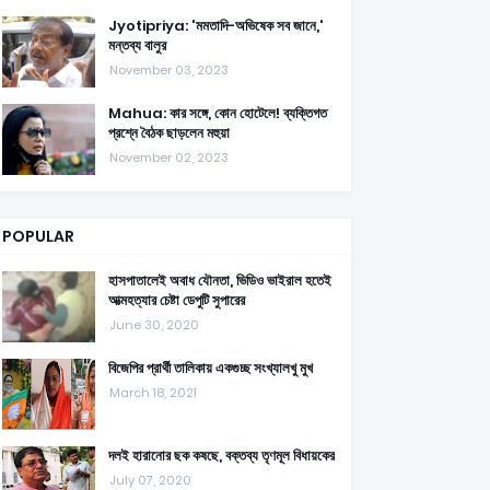
Jyotipriya: 'মমতাদি-অভিষেক সব জানে,'
মন্তব্য বালুর
November 03, 2023
Mahua: কার সঙ্গে, কোন হোটেলে! ব্যক্তিগত
প্রশ্নে বৈঠক ছাড়লেন মহুয়া
November 02, 2023
POPULAR
হাসপাতালেই অবাধ যৌনতা, ভিডিও ভাইরাল হতেই
আত্মহত্যার চেষ্টা ডেপুটি সুপারের
June 30, 2020
বিজেপির প্রার্থী তালিকায় একগুচ্ছ সংখ্যালখু মুখ
March 18, 2021
দলই হারানোর ছক কষছে, বক্তব্য তৃণমূল বিধায়কের
July 07, 2020