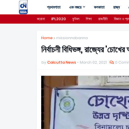
প্রথমপাতা
এক নজরে
কলকাতা
রাজ্য
করোনা
IPL2020
ফুটবল
শিক্ষা
রাজনীতি
বিজ্ঞান ও প্রয
Home
missionnabanna
নির্বাচনী বিধিভঙ্গ, রাজ্যের 'চোখ
by
Calcutta News
March 02, 2021
0 Com