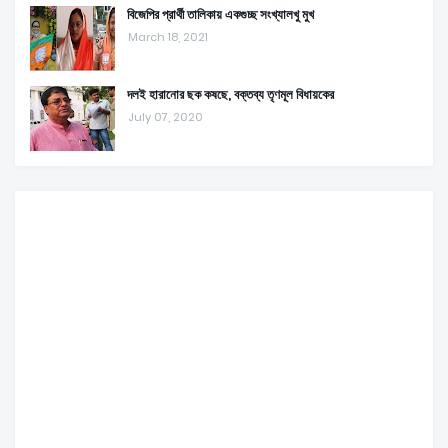
বিজেপির প্রার্থী তালিকায় একগুচ্ছ সংখ্যালখু মুখ
March 18, 2021
দলই হারানোর ছক কষছে, বক্তব্য তৃণমূল বিধায়কের
July 07, 2020