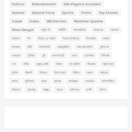
Politics
Rabindranath
Sikh Pilgrims Accident
Special
Special Story
Sports
State
Top Stories
travel
Video
WB Election
Weather Update
West Bengal
অর্জুন সিং
অর্থনীতি
আন্তর্জাতিক
আবহাওয়া
আমফান
আম্ফান
ঈদ
উত্তর ২৪ পরগনা
উত্তর দিনাজপুর
উত্তরবঙ্গ
করোনা
কলকাতা
কাঁথি
কালবৈশাখী
কোয়ারেন্টাইন
খবর হাইলাইটস
খুশির ঈদ
খেলাধুলা
ঘূর্ণিঝড়
চুরি
জলপাইগুড়ি
জেলা
তেলেঙ্গানা
দক্ষিণবঙ্গ
দেশ
নদীয়া
নরেন্দ্র মোদি
নাদিয়া
পথ দুর্ঘটনা
পশ্চিমবঙ্গ
প্রথম পাতা
ফুটবল
বিজেপি
বিনোদন
বিশেষ রচনা
ভিডিও
ভ্রমণ
মারধোর
মালদা
মুর্শিদাবাদ
রাজ্য
রায়গঞ্জ
রেলমন্ত্রক
লকডাউন
লাইফস্টাইল
শিয়ালদা
সান্দাকফু
স্বাস্থ্য
হাওড়া
হালিশহর
হুগলী
হেঁশেল