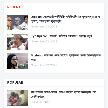
RECENTS
Death: নোবেলজয়ী অর্থনীতিবিদ অভিজিৎ বিনায়ক বন্দ্যোপাধ্যায়ের মা
প্রয়াত, শোকপ্রকাশ মুখ্যমন্ত্রীর
November 03, 2023
Jyotipriya: 'মমতাদি-অভিষেক সব জানে,' মন্তব্য বালুর
November 03, 2023
Mahua: কার সঙ্গে, কোন হোটেলে! ব্যক্তিগত প্রশ্নে বৈঠক ছাড়লেন
মহুয়া
November 02, 2023
POPULAR
হাসপাতালেই অবাধ যৌনতা, ভিডিও ভাইরাল হতেই আত্মহত্যার চেষ্টা
ডেপুটি সুপারের
June 30, 2020