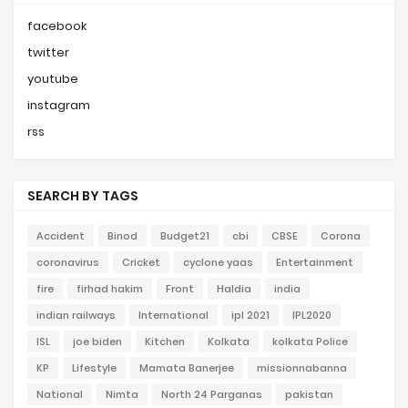
facebook
twitter
youtube
instagram
rss
SEARCH BY TAGS
Accident
Binod
Budget21
cbi
CBSE
Corona
coronavirus
Cricket
cyclone yaas
Entertainment
fire
firhad hakim
Front
Haldia
india
indian railways
International
ipl 2021
IPL2020
ISL
joe biden
Kitchen
Kolkata
kolkata Police
KP
Lifestyle
Mamata Banerjee
missionnabanna
National
Nimta
North 24 Parganas
pakistan