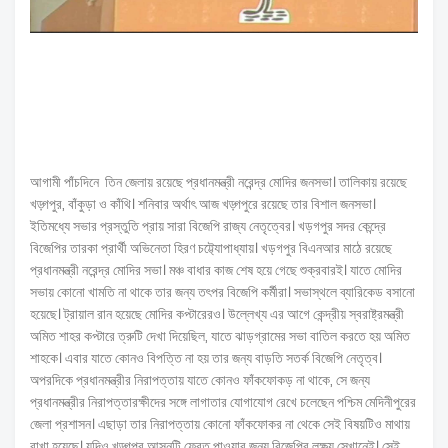
আগামী পাঁচদিনে তিন জেলায় রয়েছে প্রধানমন্ত্রী নরেন্দ্র মোদির জনসভা। তালিকায় রয়েছে
খড়্গপুর, বাঁকুড়া ও কাঁথি। শনিবার অর্থাৎ আজ খড়্গপুরে রয়েছে তার বিশাল জনসভা।
ইতিমধ্যে সভার প্রস্তুতি প্রায় সারা বিজেপি রাজ্য নেতৃত্বের। খড়গপুর সদর কেন্দ্রে
বিজেপির তারকা প্রার্থী অভিনেতা হিরণ চট্ট্যোপাধ্যায়। খড়গপুর বিএনআর মাঠে রয়েছে
প্রধানমন্ত্রী নরেন্দ্র মোদির সভা। মঞ্চ বাধার কাজ শেষ হয়ে গেছে শুক্রবারই। যাতে মোদির
সভায় কোনো খামতি না থাকে তার জন্য তৎপর বিজেপি কর্মীরা। সভাস্থলে ব্যারিকেড বসানো
হয়েছে। ট্রায়াল রান হয়েছে মোদির কপ্টারেরও। উল্লেখ্য এর আগে কেন্দ্রীয় স্বরাষ্ট্রমন্ত্রী
অমিত শাহর কপ্টারে ত্রুটি দেখা দিয়েছিল, যাতে ঝাড়গ্রামের সভা বাতিল করতে হয় অমিত
শাহকে। এবার যাতে কোনও বিপত্তি না হয় তার জন্য বাড়তি সতর্ক বিজেপি নেতৃত্ব।
অপরদিকে প্রধানমন্ত্রীর নিরাপত্তায় যাতে কোনও ফাঁকফোকড় না থাকে, সে জন্য
প্রধানমন্ত্রীর নিরাপত্তারক্ষীদের সঙ্গে লাগাতার যোগাযোগ রেখে চলেছেন পশ্চিম মেদিনীপুরের
জেলা প্রশাসন। এছাড়া তার নিরাপত্তায় কোনো ফাঁকফোকর না থেকে সেই বিষয়টিও মাথায়
রাখা হয়েছে। যদিও খড়্গপুর আসনটি ফেরত পাওয়ার জন্য বিজেপির লক্ষ্য সেখানেই। সেই