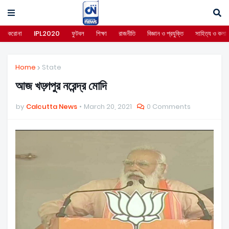
করোনা
IPL2020
ফুটবল
শিক্ষা
রাজনীতি
বিজ্ঞান ও প্রযুক্তি
সাহিত্য ও কলা
Home
State
আজ খড়্গপুর নরেন্দ্র মোদি
by
Calcutta News
March 20, 2021
0 Comments