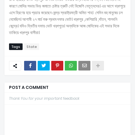
কারণে মোদির সভায় ভিড় জমাতে চেষ্টার ত্রুটি নেই বিজেপি নেতৃত্বদের। এর আগে খড়্গপুরে
এসে হিরণের হয়ে প্রচার করেছেন কেন্দ্র স্বরাষ্ট্রমত্রী অমিত শাহ। সেদিন বহু মানুষের ঢল
নেমেছিল। আগামী ২৭ মার্চ শুরু প্রথম দফার ভোট। খড়্গপুর ,কেশিয়ারি ,দাঁতন, শালবনি
কেন্দ্রে। যদিও দ্বিতীয় দফায় ভোট খড়্গপুরে। অন্যদিকে আজ মোদিকের এই সভার দিকে
তাকিয়ে খড়্গপুর বাসীরা।
Tags
State
POST A COMMENT
Thank You for your important feedback