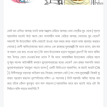
ভোট যত এগিয়ে আসছে ততই ভাষা সন্ত্রাস বেরিয়ে আসছে নেতা নেত্রীর মুখ থেকে | প্রশ্ন
স্বাভবিক ভাবেই উঠে আসে কেন লাগামহীন ভাষা বেরিয়ে আসছে নেতাদের মুখ থেকে?
সকলেই কি উত্তেজিত নাকি নেহাতই হাওয়া গরম করার জন্য খারাপ ভাষা ব্যবহার করছেন
নেতারা | যোগী আদিত্যনাথের মতো কোনও এক রাজ্যের মুখ্যমন্ত্রী কি ভাবে বলেন, রাম নাম
না করলে বের করে দেওয়া হবে | কি ভাবে উত্তেজনা ছড়ান অনুব্রত মন্ডল? কি ভাবে অমিত
শাহ 'উপরে ফেলে দেওয়ার'কথা বলেন ? কি ভাবে অসামাজিক উত্তেজনা বেরিয়ে আসে
তৃণমূল সাংসদ আইনজীবী কল্যাণ বন্দ্যোপাধ্যায়ের মধ্যে থেকে? কেন রাজ্য সভাপতি মমতা
বন্দ্যোপাধ্যায়কে 'বারমুডা পড়তে বলেন ( একটি ভিডিওতে প্রকাশিত, যা যাচাই করেনি CN
) | দিলীপবাবুর বক্তব্য ভাইরাল হয়ে গিয়েছে সোশ্যাল নেটে | সব শেষে মুখ্যমন্ত্রী নিজেই কু
বাক্য প্রয়োগ করলেন বৃহস্পতিবার দক্ষিণ ২৪ পরগনায় | তিনি সরাসরি অমিত শাহের নাম
করে তাঁকে হোঁদল কুতকুত বলে গাল পারলেন | স্বাভাবিক ভাবে মনে হতেই পারে এটা কি
নির্বাচন নাকি পাড়ার দাদাগিরি ?