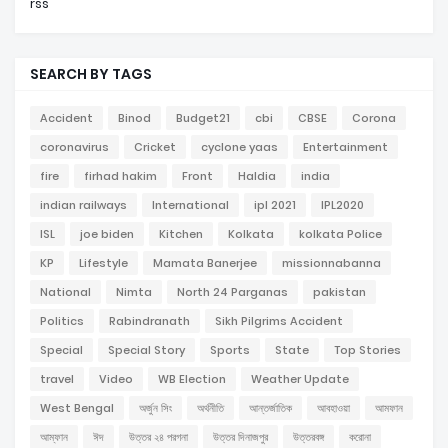
rss
SEARCH BY TAGS
Accident
Binod
Budget21
cbi
CBSE
Corona
coronavirus
Cricket
cyclone yaas
Entertainment
fire
firhad hakim
Front
Haldia
india
indian railways
International
ipl 2021
IPL2020
ISL
joe biden
Kitchen
Kolkata
kolkata Police
KP
Lifestyle
Mamata Banerjee
missionnabanna
National
Nimta
North 24 Parganas
pakistan
Politics
Rabindranath
Sikh Pilgrims Accident
Special
Special Story
Sports
State
Top Stories
travel
Video
WB Election
Weather Update
West Bengal
অর্জুন সিং
অর্থনীতি
আন্তর্জাতিক
আবহাওয়া
আমফান
আম্ফান
ঈদ
উত্তর ২৪ পরগনা
উত্তর দিনাজপুর
উত্তরবঙ্গ
করোনা