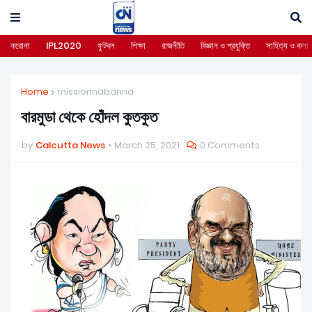
করোনা
IPL2020
ফুটবল
শিক্ষা
রাজনীতি
বিজ্ঞান ও প্রযুক্তি
সাহিত্য ও কলা
Home
missionnabanna
বারমুডা থেকে হোঁদল কুতকুত
by
Calcutta News
March 25, 2021
0 Comments