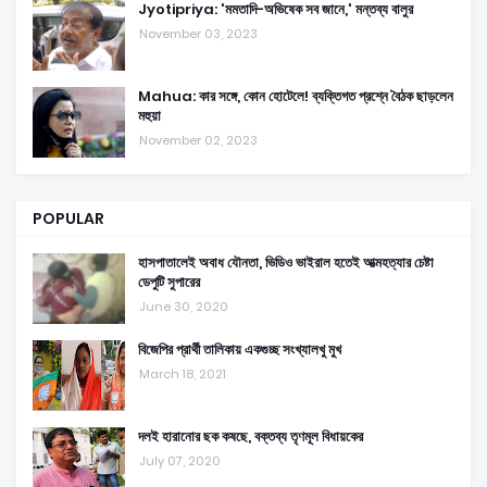
Jyotipriya: 'মমতাদি-অভিষেক সব জানে,' মন্তব্য বালুর
November 03, 2023
Mahua: কার সঙ্গে, কোন হোটেলে! ব্যক্তিগত প্রশ্নে বৈঠক ছাড়লেন
মহুয়া
November 02, 2023
POPULAR
হাসপাতালেই অবাধ যৌনতা, ভিডিও ভাইরাল হতেই আত্মহত্যার চেষ্টা
ডেপুটি সুপারের
June 30, 2020
বিজেপির প্রার্থী তালিকায় একগুচ্ছ সংখ্যালখু মুখ
March 18, 2021
দলই হারানোর ছক কষছে, বক্তব্য তৃণমূল বিধায়কের
July 07, 2020