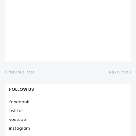
Previous Post
Next Post
FOLLOW US
facebook
twitter
youtube
instagram