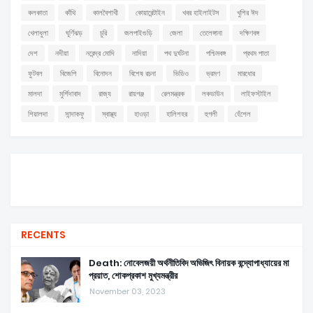
কলকাতা
কাঁথি
কালবৈশাখী
কোয়ারেন্টাইন
খবর হাইলাইটস
খুশির ঈদ
খেলাধুলা
ঘূর্ণিঝড়
চুরি
জলপাইগুড়ি
জেলা
তেলেঙ্গানা
দক্ষিণবঙ্গ
দেশ
নদীয়া
নরেন্দ্র মোদি
নাদিয়া
পথ দুর্ঘটনা
পশ্চিমবঙ্গ
প্রথম পাতা
ফুটবল
বিজেপি
বিনোদন
বিশেষ রচনা
ভিডিও
ভ্রমণ
মারধোর
মালদা
মুর্শিদাবাদ
রাজ্য
রায়গঞ্জ
রেলমন্ত্রক
লকডাউন
লাইফস্টাইল
শিয়ালদা
সান্দাকফু
স্বাস্থ্য
হাওড়া
হালিশহর
হুগলী
হেঁশেল
RECENTS
Death: নোবেলজয়ী অর্থনীতিবিদ অভিজিৎ বিনায়ক বন্দ্যোপাধ্যায়ের মা
প্রয়াত, শোকপ্রকাশ মুখ্যমন্ত্রীর
November 03, 2023