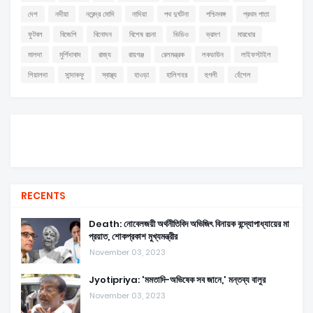
দেশ
নদীয়া
নরেন্দ্র মোদি
নাদিয়া
পথ দুর্ঘটনা
পশ্চিমবঙ্গ
প্রথম পাতা
ফুটবল
বিজেপি
বিনোদন
বিশেষ রচনা
ভিডিও
ভ্রমণ
মারধোর
মালদা
মুর্শিদাবাদ
রাজ্য
রায়গঞ্জ
রেলমন্ত্রক
লকডাউন
লাইফস্টাইল
শিয়ালদা
সান্দাকফু
স্বাস্থ্য
হাওড়া
হালিশহর
হুগলী
হেঁশেল
RECENTS
Death: নোবেলজয়ী অর্থনীতিবিদ অভিজিৎ বিনায়ক বন্দ্যোপাধ্যায়ের মা
প্রয়াত, শোকপ্রকাশ মুখ্যমন্ত্রীর
November 03, 2023
Jyotipriya: 'মমতাদি-অভিষেক সব জানে,' মন্তব্য বালুর
November 03, 2023