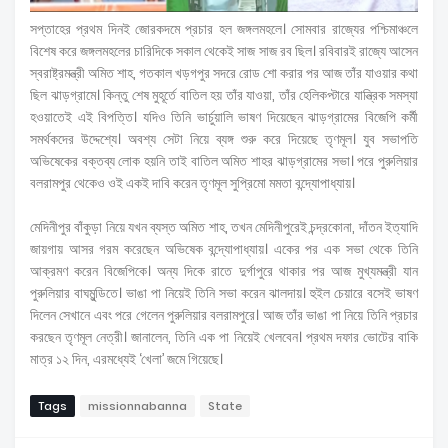
সপ্তাহের প্রথম দিনই জোরকদমে প্রচার হল জঙ্গলমহলে। সোমবার রাজ্যের পশ্চিমাঞ্চলে
বিশেষ করে জঙ্গলমহলের চারিদিকে সকাল থেকেই সাজ সাজ রব ছিল। রবিবারই রাজ্যে আসেন
স্বরাষ্ট্রমন্ত্রী অমিত শাহ, গতকাল খড়গপুর সদরে রোড শো করার পর আজ তাঁর যাওয়ার কথা
ছিল ঝাড়গ্রামে। কিন্তু শেষ মুহূর্তে বাতিল হয় তাঁর যাওয়া, তাঁর হেলিকপ্টারে যান্ত্রিক সমস্যা
হওয়াতেই এই বিপত্তি। যদিও তিনি ভার্চুয়ালি ভাষণ দিয়েছেন ঝাড়গ্রামের বিজেপি কর্মী
সমর্থকদের উদ্দেশ্যে। অবশ্য সেটা নিয়ে ব্যঙ্গ শুরু করে দিয়েছে তৃণমূল। যুব সভাপতি
অভিষেকের বক্তব্য লোক হয়নি তাই বাতিল অমিত শাহর ঝাড়গ্রামের সভা। পরে পুরুলিয়ার
বলরামপুর থেকেও ওই একই দাবি করেন তৃণমূল সুপ্রিমো মমতা বন্দ্যোপাধ্যায়।
মেদিনীপুর বাঁকুড়া নিয়ে যখন ব্যস্ত অমিত শাহ, তখন মেদিনীপুরেই চন্দ্রকোনা, দাঁতন ইত্যাদি
জায়গায় আসর গরম করেছেন অভিষেক বন্দ্যোপাধ্যায়। একের পর এক সভা থেকে তিনি
আক্রমণ করেন বিজেপিকে। অন্য দিকে রাতে দুর্গাপুরে থাকার পর আজ মুখ্যমন্ত্রী যান
পুরুলিয়ার বাঘমুন্ডিতে। ভাঙা পা নিয়েই তিনি সভা করেন ঝালদায়। হুইল চেয়ারে বসেই ভাষণ
দিলেন সেখানে এবং পরে গেলেন পুরুলিয়ার বলরামপুরে। আজ তাঁর ভাঙা পা নিয়ে তিনি প্রচার
করছেন তৃণমূল নেত্রী। জানালেন, তিনি এক পা নিয়েই খেলবেন। প্রথম দফার ভোটের বাকি
মাত্র ১২ দিন, এরমধ্যেই ‘খেলা’ জমে গিয়েছে।
Tags
missionnabanna
State