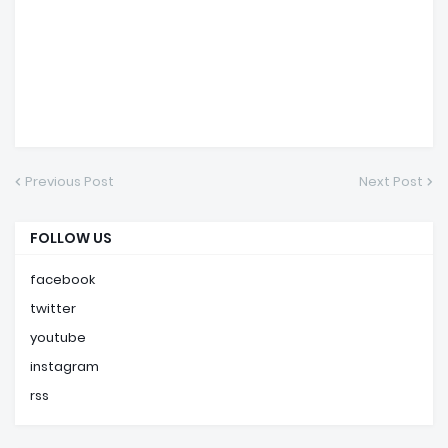
Previous Post
Next Post
FOLLOW US
facebook
twitter
youtube
instagram
rss