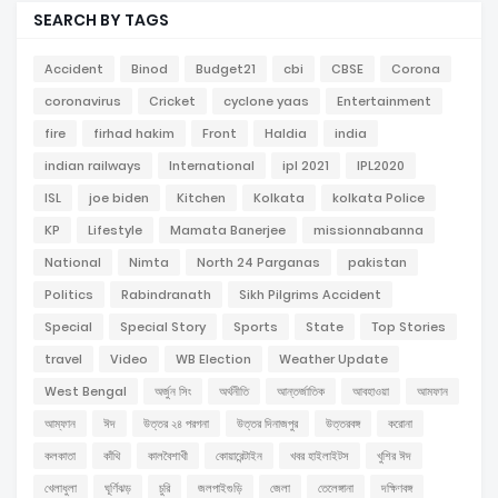
SEARCH BY TAGS
Accident
Binod
Budget21
cbi
CBSE
Corona
coronavirus
Cricket
cyclone yaas
Entertainment
fire
firhad hakim
Front
Haldia
india
indian railways
International
ipl 2021
IPL2020
ISL
joe biden
Kitchen
Kolkata
kolkata Police
KP
Lifestyle
Mamata Banerjee
missionnabanna
National
Nimta
North 24 Parganas
pakistan
Politics
Rabindranath
Sikh Pilgrims Accident
Special
Special Story
Sports
State
Top Stories
travel
Video
WB Election
Weather Update
West Bengal
অর্জুন সিং
অর্থনীতি
আন্তর্জাতিক
আবহাওয়া
আমফান
আম্ফান
ঈদ
উত্তর ২৪ পরগনা
উত্তর দিনাজপুর
উত্তরবঙ্গ
করোনা
কলকাতা
কাঁথি
কালবৈশাখী
কোয়ারেন্টাইন
খবর হাইলাইটস
খুশির ঈদ
খেলাধুলা
ঘূর্ণিঝড়
চুরি
জলপাইগুড়ি
জেলা
তেলেঙ্গানা
দক্ষিণবঙ্গ