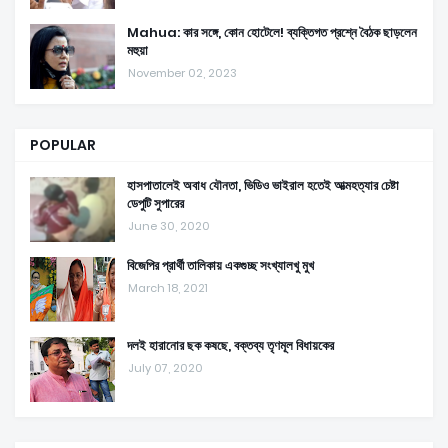
Mahua: কার সঙ্গে, কোন হোটেলে! ব্যক্তিগত প্রশ্নে বৈঠক ছাড়লেন
মহুয়া
November 02, 2023
POPULAR
হাসপাতালেই অবাধ যৌনতা, ভিডিও ভাইরাল হতেই আত্মহত্যার চেষ্টা
ডেপুটি সুপারের
June 30, 2020
বিজেপির প্রার্থী তালিকায় একগুচ্ছ সংখ্যালখু মুখ
March 18, 2021
দলই হারানোর ছক কষছে, বক্তব্য তৃণমূল বিধায়কের
July 07, 2020