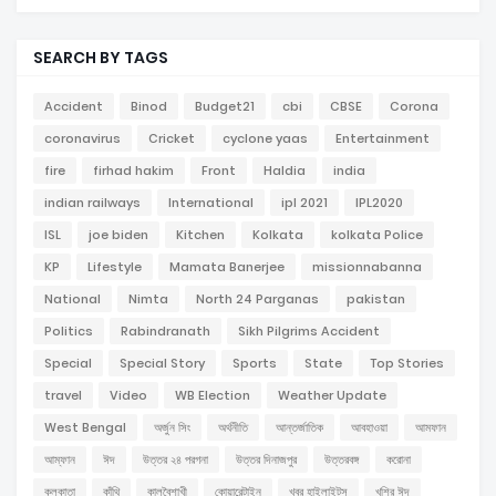
SEARCH BY TAGS
Accident
Binod
Budget21
cbi
CBSE
Corona
coronavirus
Cricket
cyclone yaas
Entertainment
fire
firhad hakim
Front
Haldia
india
indian railways
International
ipl 2021
IPL2020
ISL
joe biden
Kitchen
Kolkata
kolkata Police
KP
Lifestyle
Mamata Banerjee
missionnabanna
National
Nimta
North 24 Parganas
pakistan
Politics
Rabindranath
Sikh Pilgrims Accident
Special
Special Story
Sports
State
Top Stories
travel
Video
WB Election
Weather Update
West Bengal
অর্জুন সিং
অর্থনীতি
আন্তর্জাতিক
আবহাওয়া
আমফান
আম্ফান
ঈদ
উত্তর ২৪ পরগনা
উত্তর দিনাজপুর
উত্তরবঙ্গ
করোনা
কলকাতা
কাঁথি
কালবৈশাখী
কোয়ারেন্টাইন
খবর হাইলাইটস
খুশির ঈদ