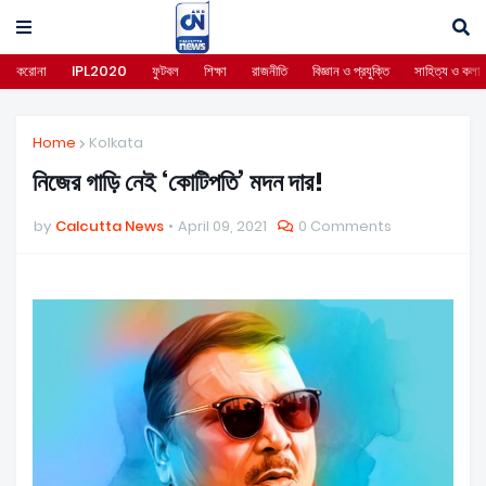
করোনা
IPL2020
ফুটবল
শিক্ষা
রাজনীতি
বিজ্ঞান ও প্রযুক্তি
সাহিত্য ও কলা
Home
Kolkata
নিজের গাড়ি নেই ‘কোটিপতি’ মদন দার!
by
Calcutta News
April 09, 2021
0 Comments