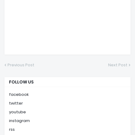
Previous Post
Next Post
FOLLOW US
facebook
twitter
youtube
instagram
rss