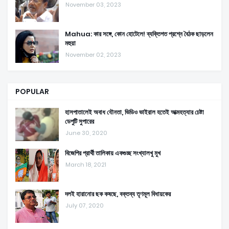
November 03, 2023
Mahua: কার সঙ্গে, কোন হোটেলে! ব্যক্তিগত প্রশ্নে বৈঠক ছাড়লেন
মহুয়া
November 02, 2023
POPULAR
হাসপাতালেই অবাধ যৌনতা, ভিডিও ভাইরাল হতেই আত্মহত্যার চেষ্টা
ডেপুটি সুপারের
June 30, 2020
বিজেপির প্রার্থী তালিকায় একগুচ্ছ সংখ্যালখু মুখ
March 18, 2021
দলই হারানোর ছক কষছে, বক্তব্য তৃণমূল বিধায়কের
July 07, 2020