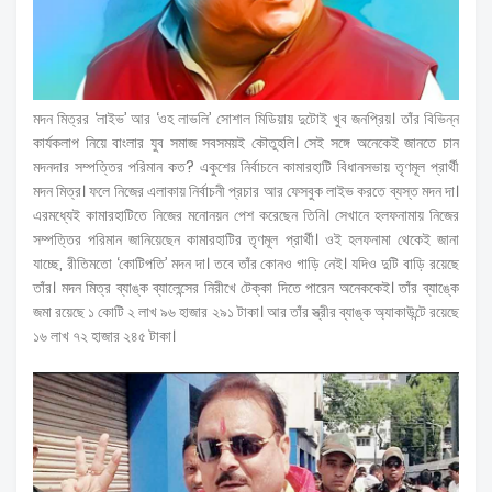
মদন মিত্রর ‘লাইভ’ আর ‘ওহ লাভলি’ সোশাল মিডিয়ায় দুটোই খুব জনপ্রিয়। তাঁর বিভিন্ন
কার্যকলাপ নিয়ে বাংলার যুব সমাজ সবসময়ই কৌতুহলি। সেই সঙ্গে অনেকেই জানতে চান
মদনদার সম্পত্তির পরিমান কত? একুশের নির্বাচনে কামারহাটি বিধানসভায় তৃণমূল প্রার্থী
মদন মিত্র। ফলে নিজের এলাকায় নির্বাচনী প্রচার আর ফেসবুক লাইভ করতে ব্যস্ত মদন দা।
এরমধ্যেই কামারহাটিতে নিজের মনোনয়ন পেশ করেছেন তিনি। সেখানে হলফনামায় নিজের
সম্পত্তির পরিমান জানিয়েছেন কামারহাটির তৃণমূল প্রার্থী। ওই হলফনামা থেকেই জানা
যাচ্ছে, রীতিমতো ‘কোটিপতি’ মদন দা। তবে তাঁর কোনও গাড়ি নেই। যদিও দুটি বাড়ি রয়েছে
তাঁর। মদন মিত্র ব্যাঙ্ক ব্যালেন্সের নিরীখে টেক্কা দিতে পারেন অনেককেই। তাঁর ব্যাঙ্কে
জমা রয়েছে ১ কোটি ২ লাখ ৯৬ হাজার ২৯১ টাকা। আর তাঁর স্ত্রীর ব্যাঙ্ক অ্যাকাউন্টে রয়েছে
১৬ লাখ ৭২ হাজার ২৪৫ টাকা।