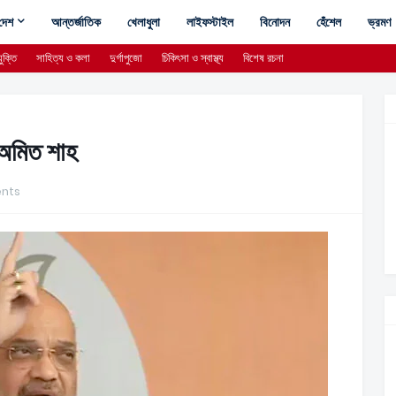
দেশ
আন্তর্জাতিক
খেলাধুলা
লাইফস্টাইল
বিনোদন
হেঁশেল
ভ্রমণ
ুক্তি
সাহিত্য ও কলা
দুর্গাপুজো
চিকিৎসা ও স্বাস্থ্য
বিশেষ রচনা
ে অমিত শাহ
nts