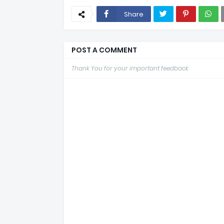
Share
POST A COMMENT
Thank You for your important feedback