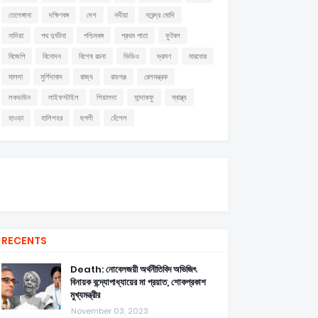
তেলেঙ্গানা
দক্ষিণবঙ্গ
দেশ
নদীয়া
নরেন্দ্র মোদি
নাদিয়া
পথ দুর্ঘটনা
পশ্চিমবঙ্গ
প্রথম পাতা
ফুটবল
বিজেপি
বিনোদন
বিশেষ রচনা
ভিডিও
ভ্রমণ
মারধোর
মালদা
মুর্শিদাবাদ
রাজ্য
রায়গঞ্জ
রেলমন্ত্রক
লকডাউন
লাইফস্টাইল
শিয়ালদা
সান্দাকফু
স্বাস্থ্য
হাওড়া
হালিশহর
হুগলী
হেঁশেল
RECENTS
Death: নোবেলজয়ী অর্থনীতিবিদ অভিজিৎ
বিনায়ক বন্দ্যোপাধ্যায়ের মা প্রয়াত, শোকপ্রকাশ
মুখ্যমন্ত্রীর
November 03, 2023