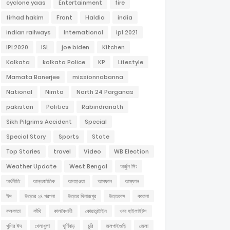
cyclone yaas
Entertainment
fire
firhad hakim
Front
Haldia
india
indian railways
International
ipl 2021
IPL2020
ISL
joe biden
Kitchen
Kolkata
kolkata Police
KP
Lifestyle
Mamata Banerjee
missionnabanna
National
Nimta
North 24 Parganas
pakistan
Politics
Rabindranath
Sikh Pilgrims Accident
Special
Special Story
Sports
State
Top Stories
travel
Video
WB Election
Weather Update
West Bengal
অর্জুন সিং
অর্থনীতি
আন্তর্জাতিক
আবহাওয়া
আমফান
আম্ফান
ঈদ
উত্তর ২৪ পরগনা
উত্তর দিনাজপুর
উত্তরবঙ্গ
করোনা
কলকাতা
কাঁথি
কালবৈশাখী
কোয়ারেন্টাইন
খবর হাইলাইটস
খুশির ঈদ
খেলাধুলা
ঘূর্ণিঝড়
চুরি
জলপাইগুড়ি
জেলা