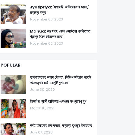
Jyotipriya: 'মমতাদি-অভিষেক সব জানে,'
মন্তব্য বালুর
November 03, 2023
Mahua: কার সঙ্গে, কোন হোটেলে! ব্যক্তিগত
প্রশ্নে বৈঠক ছাড়লেন মহুয়া
November 02, 2023
POPULAR
হাসপাতালেই অবাধ যৌনতা, ভিডিও ভাইরাল হতেই
আত্মহত্যার চেষ্টা ডেপুটি সুপারের
June 30, 2020
বিজেপির প্রার্থী তালিকায় একগুচ্ছ সংখ্যালখু মুখ
March 18, 2021
দলই হারানোর ছক কষছে, বক্তব্য তৃণমূল বিধায়কের
July 07, 2020