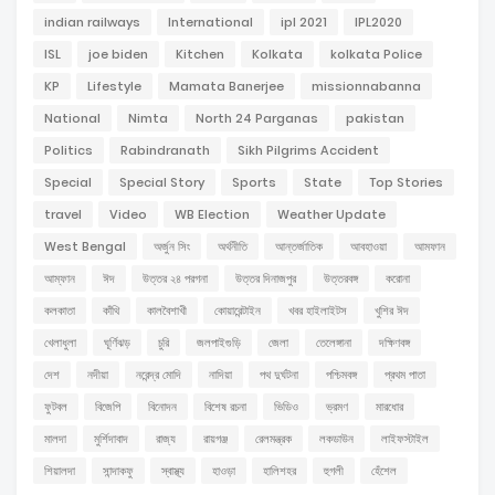
indian railways
International
ipl 2021
IPL2020
ISL
joe biden
Kitchen
Kolkata
kolkata Police
KP
Lifestyle
Mamata Banerjee
missionnabanna
National
Nimta
North 24 Parganas
pakistan
Politics
Rabindranath
Sikh Pilgrims Accident
Special
Special Story
Sports
State
Top Stories
travel
Video
WB Election
Weather Update
West Bengal
অর্জুন সিং
অর্থনীতি
আন্তর্জাতিক
আবহাওয়া
আমফান
আম্ফান
ঈদ
উত্তর ২৪ পরগনা
উত্তর দিনাজপুর
উত্তরবঙ্গ
করোনা
কলকাতা
কাঁথি
কালবৈশাখী
কোয়ারেন্টাইন
খবর হাইলাইটস
খুশির ঈদ
খেলাধুলা
ঘূর্ণিঝড়
চুরি
জলপাইগুড়ি
জেলা
তেলেঙ্গানা
দক্ষিণবঙ্গ
দেশ
নদীয়া
নরেন্দ্র মোদি
নাদিয়া
পথ দুর্ঘটনা
পশ্চিমবঙ্গ
প্রথম পাতা
ফুটবল
বিজেপি
বিনোদন
বিশেষ রচনা
ভিডিও
ভ্রমণ
মারধোর
মালদা
মুর্শিদাবাদ
রাজ্য
রায়গঞ্জ
রেলমন্ত্রক
লকডাউন
লাইফস্টাইল
শিয়ালদা
সান্দাকফু
স্বাস্থ্য
হাওড়া
হালিশহর
হুগলী
হেঁশেল