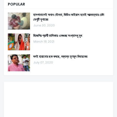
POPULAR
হাসপাতালেই অবাধ যৌনতা, ভিডিও ভাইরাল হতেই আত্মহত্যার চেষ্টা
ডেপুটি সুপারের
June 30, 2020
বিজেপির প্রার্থী তালিকায় একগুচ্ছ সংখ্যালখু মুখ
March 18, 2021
দলই হারানোর ছক কষছে, বক্তব্য তৃণমূল বিধায়কের
July 07, 2020