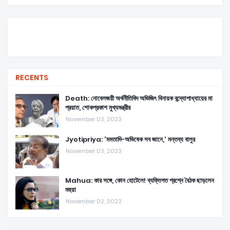
RECENTS
Death: নোবেলজয়ী অর্থনীতিবিদ অভিজিৎ বিনায়ক বন্দ্যোপাধ্যায়ের মা
প্রয়াত, শোকপ্রকাশ মুখ্যমন্ত্রীর
November 03, 2023
Jyotipriya: 'মমতাদি-অভিষেক সব জানে,' মন্তব্য বালুর
November 03, 2023
Mahua: কার সঙ্গে, কোন হোটেলে! ব্যক্তিগত প্রশ্নে বৈঠক ছাড়লেন
মহুয়া
November 02, 2023