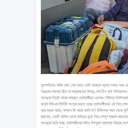
বৃহস্পতিবার অষ্টম তথা শেষ দফার ভো
ট রাজ্যে।
প্রথম দফার সঙ্গে 
ভয়ঙ্কর অবস্থা ছিল না সংক্রমণের। কিন্তু শেষ তিন পর্বে পশ্চিমব
আশঙ্কা নিয়েই কাজে নামছেন ভোটকর্মীরা। এরপরও বিভিন্ন ডিসিআরসি ক
করেই ইভিএম ইউনিট সংগ্রহ করতে হচ্ছে ভোটকর্মীদের। এই নিয়ে ক্ষোভও 
আর করার আছে, কপালে কি আছে জানি না'। চিকিৎসক মহল থেকে পুলিশ বা
জায়গায়, একটি অফিস থেকে দায়িত্ব বুঝে নিয়ে সম্পূর্ণ অজানা জায়গায়
আশঙ্কা তৈরি হচ্ছে ভোটকর্মীদের। যদিও উপযুক্ত ব্যবস্থা নিয়েছে ব