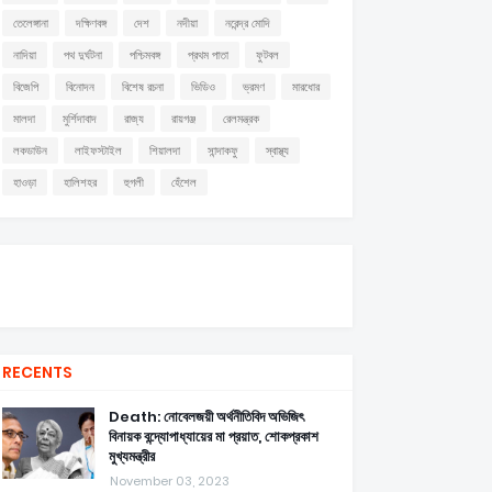
তেলেঙ্গানা
দক্ষিণবঙ্গ
দেশ
নদীয়া
নরেন্দ্র মোদি
নাদিয়া
পথ দুর্ঘটনা
পশ্চিমবঙ্গ
প্রথম পাতা
ফুটবল
বিজেপি
বিনোদন
বিশেষ রচনা
ভিডিও
ভ্রমণ
মারধোর
মালদা
মুর্শিদাবাদ
রাজ্য
রায়গঞ্জ
রেলমন্ত্রক
লকডাউন
লাইফস্টাইল
শিয়ালদা
সান্দাকফু
স্বাস্থ্য
হাওড়া
হালিশহর
হুগলী
হেঁশেল
RECENTS
Death: নোবেলজয়ী অর্থনীতিবিদ অভিজিৎ
বিনায়ক বন্দ্যোপাধ্যায়ের মা প্রয়াত, শোকপ্রকাশ
মুখ্যমন্ত্রীর
November 03, 2023