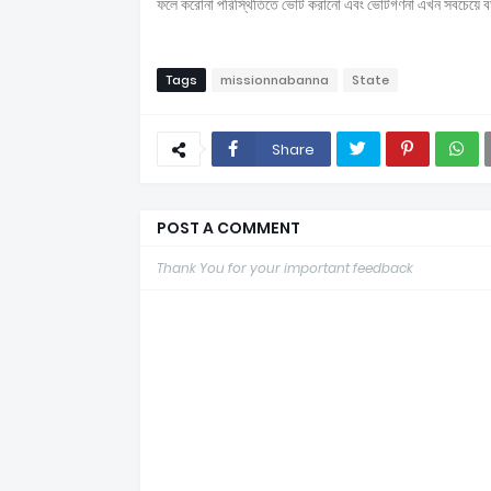
ফলে করোনা পরিস্থিতিতে ভোট করানো এবং ভোটগণনা এখন সবচেয়ে বড় চ
Tags
missionnabanna
State
Share
POST A COMMENT
Thank You for your important feedback