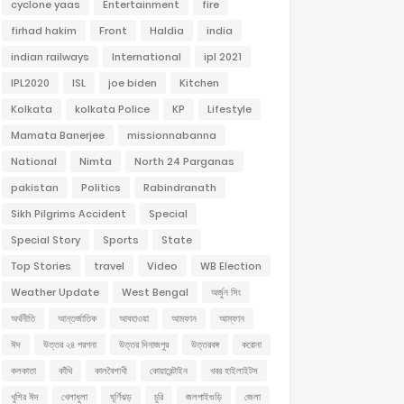
cyclone yaas
Entertainment
fire
firhad hakim
Front
Haldia
india
indian railways
International
ipl 2021
IPL2020
ISL
joe biden
Kitchen
Kolkata
kolkata Police
KP
Lifestyle
Mamata Banerjee
missionnabanna
National
Nimta
North 24 Parganas
pakistan
Politics
Rabindranath
Sikh Pilgrims Accident
Special
Special Story
Sports
State
Top Stories
travel
Video
WB Election
Weather Update
West Bengal
অর্জুন সিং
অর্থনীতি
আন্তর্জাতিক
আবহাওয়া
আমফান
আম্ফান
ঈদ
উত্তর ২৪ পরগনা
উত্তর দিনাজপুর
উত্তরবঙ্গ
করোনা
কলকাতা
কাঁথি
কালবৈশাখী
কোয়ারেন্টাইন
খবর হাইলাইটস
খুশির ঈদ
খেলাধুলা
ঘূর্ণিঝড়
চুরি
জলপাইগুড়ি
জেলা