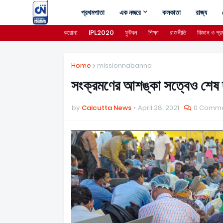
প্রথমপাতা
এক নজরে
কলকাতা
রাজ্য
করোনা
IPL2020
ফুটবল
শিক্ষা
রাজনীতি
বিজ্ঞান ও প্রয
Home
missionnabanna
সংক্রমণের আশঙ্কা সত্বেও শেষ দফ
by
Calcutta News
April 28, 2021
0 Comm