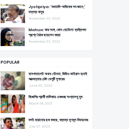
Jyotipriya: 'মমতাদি-অভিষেক সব জানে,'
মন্তব্য বালুর
November 03, 2023
Mahua: কার সঙ্গে, কোন হোটেলে! ব্যক্তিগত
প্রশ্নে বৈঠক ছাড়লেন মহুয়া
November 02, 2023
POPULAR
হাসপাতালেই অবাধ যৌনতা, ভিডিও ভাইরাল হতেই
আত্মহত্যার চেষ্টা ডেপুটি সুপারের
June 30, 2020
বিজেপির প্রার্থী তালিকায় একগুচ্ছ সংখ্যালখু মুখ
March 18, 2021
দলই হারানোর ছক কষছে, বক্তব্য তৃণমূল বিধায়কের
July 07, 2020