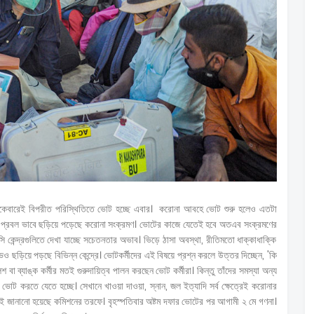
একেবারেই বিপরীত পরিস্থিতিতে ভোট হচ্ছে এবার। করোনা আবহে ভোট শুরু হলেও এতটা
ঙ্গেও প্রবল ভাবে ছড়িয়ে পড়েছে করোনা সংক্রমণ। ভোটের কাজে যেতেই হবে অতএব সংক্রমণের
েন্দ্রগুলিতে দেখা যাচ্ছে সচেতনতার অভাব। ভিড়ে ঠাসা অবস্থা, রীতিমতো ধাক্কাধাক্কি
ছড়িয়ে পড়ছে বিভিন্ন কেন্দ্রে। ভোটকর্মীদের এই বিষয়ে প্রশ্ন করলে উত্তর দিচ্ছেন, 'কি
 ব্যাঙ্ক কর্মীর মতই গুরুদায়িত্ব পালন করছেন ভোট কর্মীরা। কিন্তু তাঁদের সমস্যা অন্য
 ভোট করতে যেতে হচ্ছে। সেখানে খাওয়া দাওয়া, স্নান, জল ইত্যাদি সর্ব ক্ষেত্রেই করোনার
লেই জানানো হয়েছে কমিশনের তরফে। বৃহস্পতিবার অষ্টম দফার ভোটের পর আগামী ২ মে গণনা।