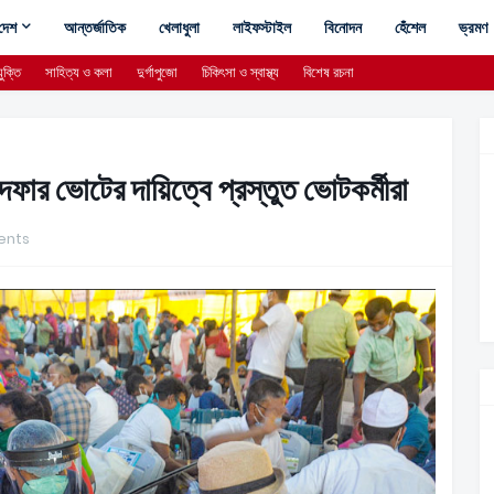
দেশ
আন্তর্জাতিক
খেলাধুলা
লাইফস্টাইল
বিনোদন
হেঁশেল
ভ্রমণ
ুক্তি
সাহিত্য ও কলা
দুর্গাপুজো
চিকিৎসা ও স্বাস্থ্য
বিশেষ রচনা
ার ভোটের দায়িত্বে প্রস্তুত ভোটকর্মীরা
ents