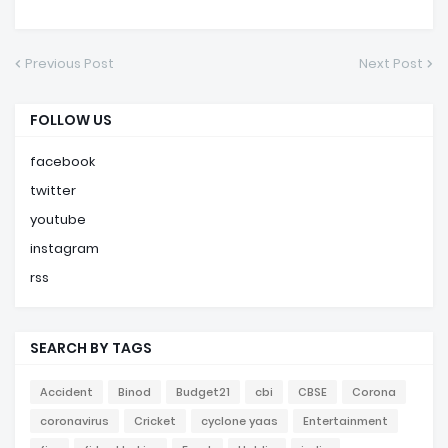
Previous Post
Next Post
FOLLOW US
facebook
twitter
youtube
instagram
rss
SEARCH BY TAGS
Accident
Binod
Budget21
cbi
CBSE
Corona
coronavirus
Cricket
cyclone yaas
Entertainment