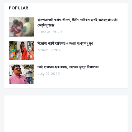
POPULAR
হাসপাতালেই অবাধ যৌনতা, ভিডিও ভাইরাল হতেই আত্মহত্যার চেষ্টা
ডেপুটি সুপারের
June 30, 2020
বিজেপির প্রার্থী তালিকায় একগুচ্ছ সংখ্যালখু মুখ
March 18, 2021
দলই হারানোর ছক কষছে, বক্তব্য তৃণমূল বিধায়কের
July 07, 2020