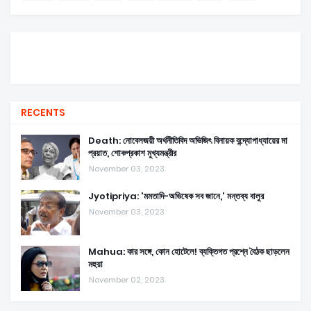
RECENTS
Death: নোবেলজয়ী অর্থনীতিবিদ অভিজিৎ বিনায়ক বন্দ্যোপাধ্যায়ের মা
প্রয়াত, শোকপ্রকাশ মুখ্যমন্ত্রীর
November 03, 2023
Jyotipriya: 'মমতাদি-অভিষেক সব জানে,' মন্তব্য বালুর
November 03, 2023
Mahua: কার সঙ্গে, কোন হোটেলে! ব্যক্তিগত প্রশ্নে বৈঠক ছাড়লেন
মহুয়া
November 02, 2023