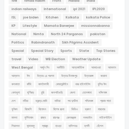
fire
firhad hakim
Front
Haldia
india
indian railways
International
ipl 2021
IPL2020
ISL
joe biden
Kitchen
Kolkata
kolkata Police
KP
Lifestyle
Mamata Banerjee
missionnabanna
National
Nimta
North 24 Parganas
pakistan
Politics
Rabindranath
Sikh Pilgrims Accident
Special
Special Story
Sports
State
Top Stories
travel
Video
WB Election
Weather Update
West Bengal
অর্জুন সিং
অর্থনীতি
আন্তর্জাতিক
আবহাওয়া
আমফান
আম্ফান
ঈদ
উত্তর ২৪ পরগনা
উত্তর দিনাজপুর
উত্তরবঙ্গ
করোনা
কলকাতা
কাঁথি
কালবৈশাখী
কোয়ারেন্টাইন
খবর হাইলাইটস
খুশির ঈদ
খেলাধুলা
ঘূর্ণিঝড়
চুরি
জলপাইগুড়ি
জেলা
তেলেঙ্গানা
দক্ষিণবঙ্গ
দেশ
নদীয়া
নরেন্দ্র মোদি
নাদিয়া
পথ দুর্ঘটনা
পশ্চিমবঙ্গ
প্রথম পাতা
ফুটবল
বিজেপি
বিনোদন
বিশেষ রচনা
ভিডিও
ভ্রমণ
মারধোর
মালদা
মুর্শিদাবাদ
রাজ্য
রায়গঞ্জ
রেলমন্ত্রক
লকডাউন
লাইফস্টাইল
শিয়ালদা
সান্দাকফু
স্বাস্থ্য
হাওড়া
হালিশহর
হুগলী
হেঁশেল